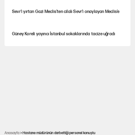
Sevr’i yırtan Gazi Meclis’ten cilalı Sevr’i onaylayan Meclis’e
Güney Koreli yayıncı İstanbul sokaklarında tacize uğradı
YENİ Parti’nin çerçeve yasa kararı belli oldu
YENİ Parti'de 'çerçeve yasa' çatlağı
Cemil Tugay’ın son hamlesi AKP’ye geçiş iddialarını
güçlendirdi!
Erdoğan’dan Emniyet teşkilatını ilgilendiren karar
Anasayfa
> Hastane müdürünün darbettiği personel konuştu