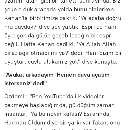
azaltın falan' gibi bir laf etti sonrasında. Biz
şoke olduk arabada yolda bunu dinlerken...
Kenan'la birbirimize baktık, 'Ya acaba doğru
mu duyduk?' diye şey yaptık. Espri de hani
öyle çok da gülüp geçebileceğin bir espri
değil. Hatta Kenan dedi ki, 'Ya Allah Allah
biraz ağır olmadı mı ya?' dedi. Hani bizim bir
uyuşturucuyla alakamız yok" diye konuştu.
"Avukat arkadaşım 'Hemen dava açalım
isterseniz' dedi"
Özdemir, "Ben YouTube'da ilk videoları
çekmeye başladığımda, güldüğüm zaman
insanlar, 'Ya bu neyin kafası? Esrarında
Harman Oldum diye bir şarkı var falan, onu