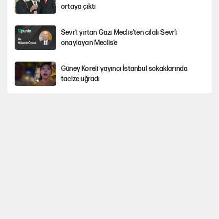
ortaya çıktı
Sevr’i yırtan Gazi Meclis’ten cilalı Sevr’i
onaylayan Meclis’e
Güney Koreli yayıncı İstanbul sokaklarında
tacize uğradı
YENİ Parti’nin çerçeve yasa kararı belli oldu
YENİ Parti'de 'çerçeve yasa' çatlağı
Cemil Tugay’ın son hamlesi AKP’ye geçiş
iddialarını güçlendirdi!
Erdoğan’dan Emniyet teşkilatını ilgilendiren