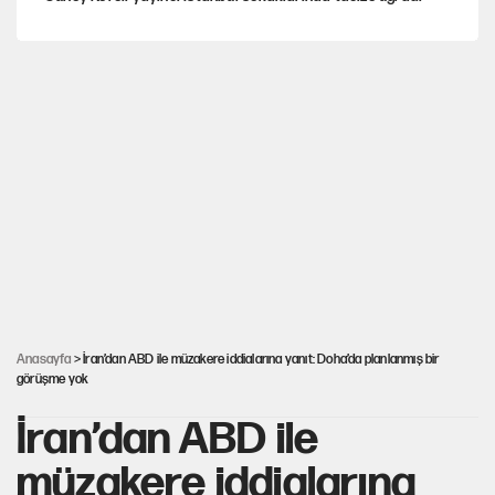
YENİ Parti’nin çerçeve yasa kararı belli oldu
YENİ Parti'de 'çerçeve yasa' çatlağı
Cemil Tugay’ın son hamlesi AKP’ye geçiş iddialarını
güçlendirdi!
Erdoğan’dan Emniyet teşkilatını ilgilendiren karar
Anasayfa
> İran’dan ABD ile müzakere iddialarına yanıt: Doha’da planlanmış bir
görüşme yok
İran’dan ABD ile
müzakere iddialarına