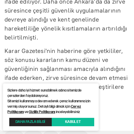
ifade ediliyor. Daha önce Ankara’da da zirve
süresince çeşitli güvenlik uygulamalarının
devreye alındığı ve kent genelinde
hareketliliğe yönelik kısıtlamaların artırıldığı
belirtilmişti.
Karar Gazetesi'nin haberine göre yetkililer,
söz konusu kararların kamu düzeni ve
güvenliğinin sağlanması amacıyla alındığını
ifade ederken, zirve süresince devam etmesi
beklenen yasaklar kamuoyunda eleştirilere
Sizlere daha iyi hizmet sunabilmek adına sitemizde
yol açtı.
çerezlerden faydalanıyoruz.
Sitemizi kullanmaya devam ederek çerez kullanımına izin
vermiş oluyorsunuz. Detaylı bilgi almak için
Çerez
Politikasını
ve
Gizlilik Politikasını
inceleyebilirsiniz
Haber Kaynağı :
12punto
DAHA FAZLA BİLGİ
KABUL ET