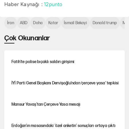
Haber Kaynağı :
12punto
İran
ABD
Doha
Katar
İsmail Bekayi
Donald trump
Mut
Çok Okunanlar
Fatih’te polise bıçaklı saldırı girişimi
İYİ Parti Genel Başkanı Dervişoğlu'ndan ‘çerçeve yasa’ tepkisi
Mansur Yavaş’tan Çerçeve Yasa mesajı
Erdoğan'ın masasındaki 'özel anketin' sonuçları ortaya çıktı