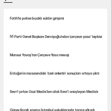
Fatih’te polise bıçaklı saldırı girişimi
İYİ Parti Genel Başkanı Dervişoğlu'ndan ‘çerçeve yasa’ tepkisi
Mansur Yavaş’tan Çerçeve Yasa mesajı
Erdoğan'ın masasındaki 'özel anketin' sonuçları ortaya çıktı
Sevr’i yırtan Gazi Meclis’ten cilalı Sevr’i onaylayan Meclis’e
Güney Koreli yayıncı İstanbul sokaklarında tacize uğradı