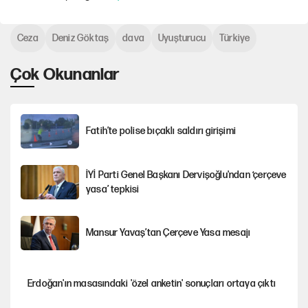
Ceza
Deniz Göktaş
dava
Uyuşturucu
Türkiye
Çok Okunanlar
Fatih’te polise bıçaklı saldırı girişimi
İYİ Parti Genel Başkanı Dervişoğlu'ndan ‘çerçeve
yasa’ tepkisi
Mansur Yavaş’tan Çerçeve Yasa mesajı
Erdoğan'ın masasındaki 'özel anketin' sonuçları ortaya çıktı