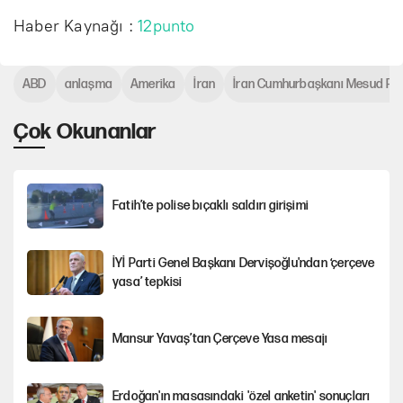
Haber Kaynağı :
12punto
ABD
anlaşma
Amerika
İran
İran Cumhurbaşkanı Mesud Pe
Çok Okunanlar
Fatih’te polise bıçaklı saldırı girişimi
İYİ Parti Genel Başkanı Dervişoğlu'ndan ‘çerçeve
yasa’ tepkisi
Mansur Yavaş’tan Çerçeve Yasa mesajı
Erdoğan'ın masasındaki 'özel anketin' sonuçları