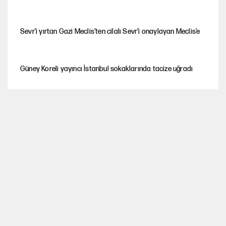
Sevr’i yırtan Gazi Meclis’ten cilalı Sevr’i onaylayan Meclis’e
Güney Koreli yayıncı İstanbul sokaklarında tacize uğradı
YENİ Parti’nin çerçeve yasa kararı belli oldu
YENİ Parti'de 'çerçeve yasa' çatlağı
Cemil Tugay’ın son hamlesi AKP’ye geçiş iddialarını
güçlendirdi!
Erdoğan’dan Emniyet teşkilatını ilgilendiren karar