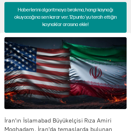
Haberlerini algoritmaya bırakma, hangi kaynağı
okuyacağına sen karar ver. 12punto'yu tercih ettiğin
kaynaklar arasına ekle!
İran'ın İslamabad Büyükelçisi Rıza Amiri
Moghadam, İran'da temaslarda bulunan