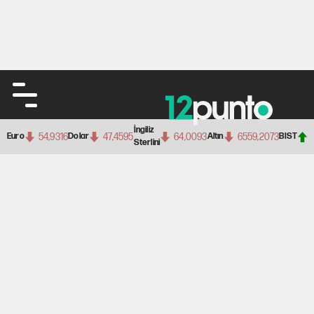
İngiliz
54,9316
47,4595
64,0093
6559,2073
Euro
Dolar
Altın
BIST
Sterlini