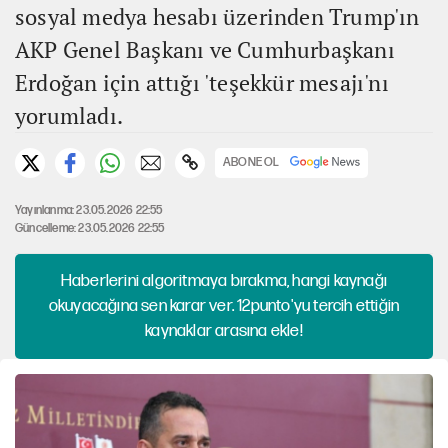
sosyal medya hesabı üzerinden Trump'ın
AKP Genel Başkanı ve Cumhurbaşkanı
Erdoğan için attığı 'teşekkür mesajı'nı
yorumladı.
ABONE OL
Yayınlanma: 23.05.2026 22:55
Güncelleme: 23.05.2026 22:55
Haberlerini algoritmaya bırakma, hangi kaynağı
okuyacağına sen karar ver. 12punto'yu tercih ettiğin
kaynaklar arasına ekle!