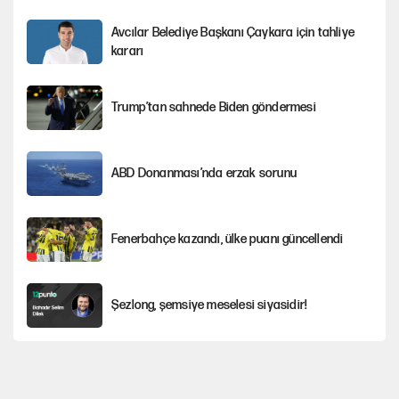
Avcılar Belediye Başkanı Çaykara için tahliye
kararı
Trump’tan sahnede Biden göndermesi
ABD Donanması’nda erzak sorunu
Fenerbahçe kazandı, ülke puanı güncellendi
Şezlong, şemsiye meselesi siyasidir!
Gazeteler çerçeve yasayı nasıl gördü?