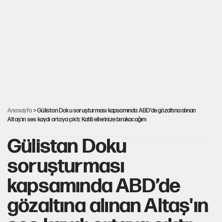
Hayye ale’s-SALAH, Hayye ale’l-felâh
ABD ekonomisi ve NATO’nun işlevi
Ağustos ayında emekli promosyonları
güncellendi
Anasayfa
> Gülistan Doku soruşturması kapsamında ABD’de gözaltına alınan
Altaş'ın ses kaydı ortaya çıktı: Katili ellerinize bırakacağım
Gülistan Doku
soruşturması
kapsamında ABD’de
gözaltına alınan Altaş'ın