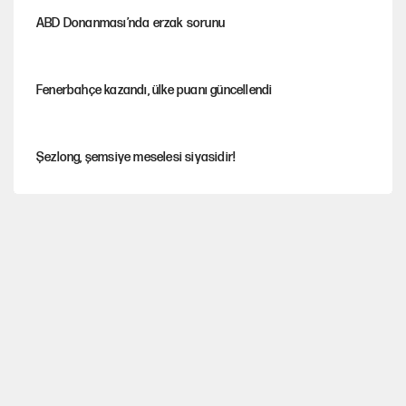
ABD Donanması’nda erzak sorunu
Fenerbahçe kazandı, ülke puanı güncellendi
Şezlong, şemsiye meselesi siyasidir!
Gazeteler çerçeve yasayı nasıl gördü?
Hayye ale’s-SALAH, Hayye ale’l-felâh
ABD ekonomisi ve NATO’nun işlevi