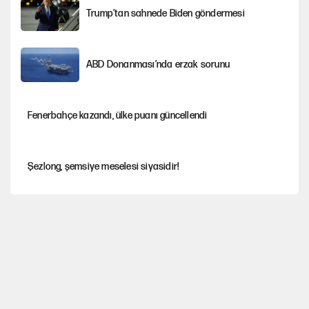
Trump’tan sahnede Biden göndermesi
ABD Donanması’nda erzak sorunu
Fenerbahçe kazandı, ülke puanı güncellendi
Şezlong, şemsiye meselesi siyasidir!
Gazeteler çerçeve yasayı nasıl gördü?
Hayye ale’s-SALAH, Hayye ale’l-felâh