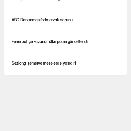
ABD Donanması’nda erzak sorunu
Fenerbahçe kazandı, ülke puanı güncellendi
Şezlong, şemsiye meselesi siyasidir!
Gazeteler çerçeve yasayı nasıl gördü?
Hayye ale’s-SALAH, Hayye ale’l-felâh
ABD ekonomisi ve NATO’nun işlevi