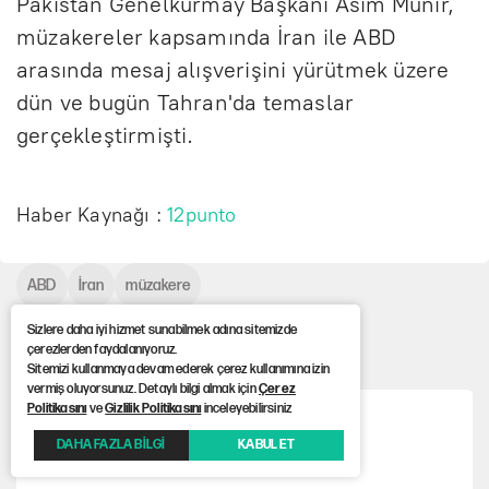
Pakistan Genelkurmay Başkanı Asım Munir,
müzakereler kapsamında İran ile ABD
arasında mesaj alışverişini yürütmek üzere
dün ve bugün Tahran'da temaslar
gerçekleştirmişti.
Haber Kaynağı :
12punto
ABD
İran
müzakere
Sizlere daha iyi hizmet sunabilmek adına sitemizde
Çok Okunanlar
çerezlerden faydalanıyoruz.
Sitemizi kullanmaya devam ederek çerez kullanımına izin
vermiş oluyorsunuz. Detaylı bilgi almak için
Çerez
Politikasını
ve
Gizlilik Politikasını
inceleyebilirsiniz
Aziz Yıldırım’ın şikayeti sonrası harekete geçildi
DAHA FAZLA BİLGİ
KABUL ET