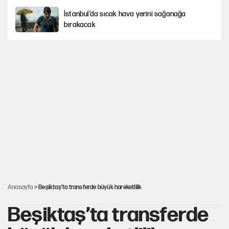
İstanbul’da sıcak hava yerini sağanağa
bırakacak
Avrupa'nın çöpü için Çukurova'yı ve Akdeniz'i
feda etmeye değer mi?
Mekke Anlaşması ile Türkiye savaşa çekiliyor
YENİ Parti’nin çerçeve yasa kararı belli oldu
Karadeniz’de dron saldırısına uğrayan
NADEZHDA gemisi Türkiye'ye geldi
Anasayfa
> Beşiktaş’ta transferde büyük hareketlilik
Beşiktaş’ta transferde