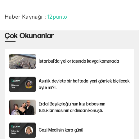
Haber Kaynağı :
12punto
Çok Okunanlar
İstanbul’da yol ortasında kavga kamerada
Asırlık devlete bir haftada yeni gömlek biçilecek
öyle mi?!..
Erdal Beşikçioğlu'nun kızı babasının
tutuklanmasının ardından konuştu
Gazi Meclisin kara günü