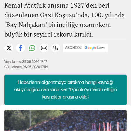
Kemal Atatürk anısına 1927'den beri
düzenlenen Gazi Koşusu'nda, 100. yılında
‘Bay Nalçakan’ birinciliğe uzanırken,
büyük bir seyirci rekoru kırıldı.
ABONE OL
Yayınlanma: 28.06.2026 17:47
Güncelleme: 28.06.2026 17:54
Haberlerini algoritmaya bırakma, hangi kaynağı
okuyacağına sen karar ver. 12punto'yu tercih ettiğin
kaynaklar arasına ekle!