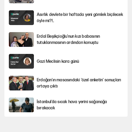
Asırlık devlete bir haftada yeni gömlek biçilecek
öyle mi?!..
Erdal Beşikçioğlu'nun kızı babasının
tutuklanmasının ardından konuştu
Gazi Meclisin kara günü
Erdoğan'ın masasındaki 'özel anketin' sonuçları
ortaya çıktı
İstanbul’da sıcak hava yerini sağanağa
bırakacak
Avrupa'nın çöpü için Çukurova'yı ve Akdeniz'i
feda etmeye değer mi?