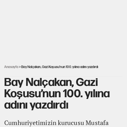
Mekke Anlaşması ile Türkiye savaşa çekiliyor
YENİ Parti’nin çerçeve yasa kararı belli oldu
Karadeniz’de dron saldırısına uğrayan
NADEZHDA gemisi Türkiye'ye geldi
Anasayfa
> Bay Nalçakan, Gazi Koşusu’nun 100. yılına adını yazdırdı
Bay Nalçakan, Gazi
Koşusu’nun 100. yılına
adını yazdırdı
Cumhuriyetimizin kurucusu Mustafa