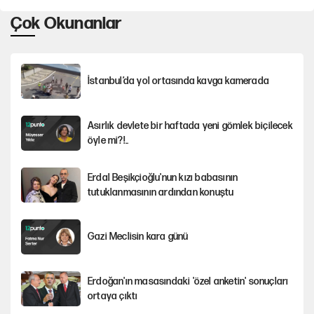
Çok Okunanlar
İstanbul’da yol ortasında kavga kamerada
Asırlık devlete bir haftada yeni gömlek biçilecek
öyle mi?!..
Erdal Beşikçioğlu'nun kızı babasının
tutuklanmasının ardından konuştu
Gazi Meclisin kara günü
Erdoğan'ın masasındaki 'özel anketin' sonuçları
ortaya çıktı