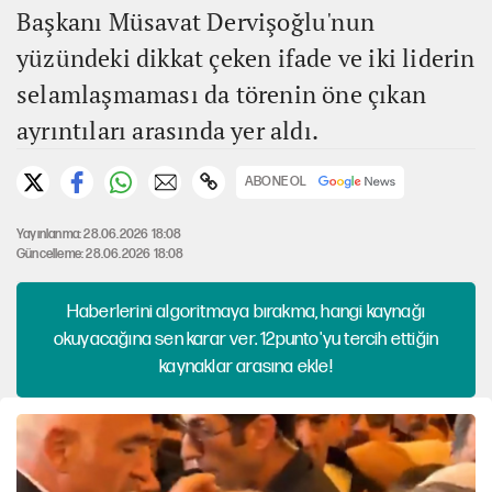
Başkanı Müsavat Dervişoğlu'nun
yüzündeki dikkat çeken ifade ve iki liderin
selamlaşmaması da törenin öne çıkan
ayrıntıları arasında yer aldı.
ABONE OL
Yayınlanma: 28.06.2026 18:08
Güncelleme: 28.06.2026 18:08
Haberlerini algoritmaya bırakma, hangi kaynağı
okuyacağına sen karar ver. 12punto'yu tercih ettiğin
kaynaklar arasına ekle!