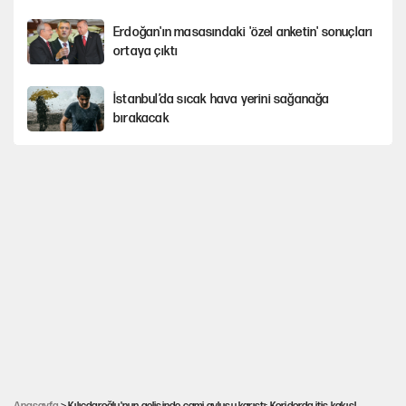
Erdoğan'ın masasındaki 'özel anketin' sonuçları
ortaya çıktı
İstanbul’da sıcak hava yerini sağanağa
bırakacak
Avrupa'nın çöpü için Çukurova'yı ve Akdeniz'i
feda etmeye değer mi?
Mekke Anlaşması ile Türkiye savaşa çekiliyor
YENİ Parti’nin çerçeve yasa kararı belli oldu
Karadeniz’de dron saldırısına uğrayan
NADEZHDA gemisi Türkiye'ye geldi