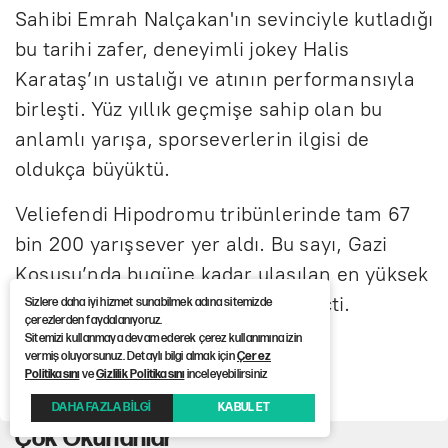
Sahibi Emrah Nalçakan'ın sevinciyle kutladığı
bu tarihi zafer, deneyimli jokey Halis
Karataş’ın ustalığı ve atının performansıyla
birleşti. Yüz yıllık geçmişe sahip olan bu
anlamlı yarışa, sporseverlerin ilgisi de
oldukça büyüktü.
Veliefendi Hipodromu tribünlerinde tam 67
bin 200 yarışsever yer aldı. Bu sayı, Gazi
Koşusu’nda bugüne kadar ulaşılan en yüksek
seyirci rakamı olarak kayıtlara geçti.
Sizlere daha iyi hizmet sunabilmek adına sitemizde
çerezlerden faydalanıyoruz.
Sitemizi kullanmaya devam ederek çerez kullanımına izin
vermiş oluyorsunuz. Detaylı bilgi almak için
Çerez
Haber Kaynağı :
12punto
Politikasını
ve
Gizlilik Politikasını
inceleyebilirsiniz
DAHA FAZLA BİLGİ
KABUL ET
Çok Okunanlar