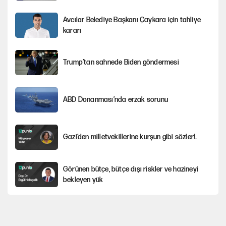
Avcılar Belediye Başkanı Çaykara için tahliye
kararı
Trump’tan sahnede Biden göndermesi
ABD Donanması’nda erzak sorunu
Gazi’den milletvekillerine kurşun gibi sözler!..
Görünen bütçe, bütçe dışı riskler ve hazineyi
bekleyen yük
Yeni Parti'ye eski program: Ey Kemal Derviş,
geldinse vur!