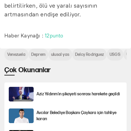
belirtilirken, ölü ve yaralı sayısının
artmasından endişe ediliyor.
Haber Kaynağı :
12punto
Venezuela
Deprem
ulusal yas
Delcy Rodriguez
USGS
U
Çok Okunanlar
Aziz Yıldırım’ın şikayeti sonrası harekete geçildi
Avcılar Belediye Başkanı Çaykara için tahliye
kararı