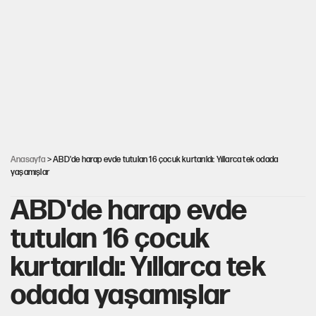
İsrail’in Kürt planı
Sahibinden satılık pasaport
İlkay Çiçek’in eşinden yazışma iddialarına yanıt
Anasayfa
> ABD'de harap evde tutulan 16 çocuk kurtarıldı: Yıllarca tek odada
yaşamışlar
ABD'de harap evde
tutulan 16 çocuk
kurtarıldı: Yıllarca tek
odada yaşamışlar