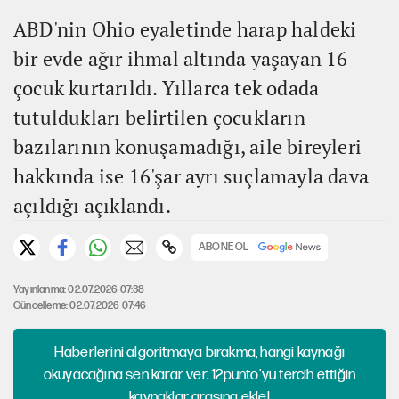
ABD'nin Ohio eyaletinde harap haldeki
bir evde ağır ihmal altında yaşayan 16
çocuk kurtarıldı. Yıllarca tek odada
tutuldukları belirtilen çocukların
bazılarının konuşamadığı, aile bireyleri
hakkında ise 16'şar ayrı suçlamayla dava
açıldığı açıklandı.
ABONE OL
Yayınlanma: 02.07.2026 07:38
Güncelleme: 02.07.2026 07:46
Haberlerini algoritmaya bırakma, hangi kaynağı
okuyacağına sen karar ver. 12punto'yu tercih ettiğin
kaynaklar arasına ekle!