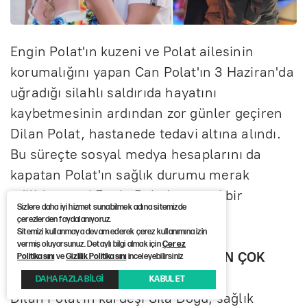
Engin Polat'ın kuzeni ve Polat ailesinin
korumalığını yapan Can Polat'ın 3 Haziran'da
uğradığı silahlı saldırıda hayatını
kaybetmesinin ardından zor günler geçiren
Dilan Polat, hastanede tedavi altına alındı.
Bu süreçte sosyal medya hesaplarını da
kapatan Polat'ın sağlık durumu merak
edilirken, eşi Engin Polat'tan yeni bir
Sizlere daha iyi hizmet sunabilmek adına sitemizde
paylaşım geldi.
çerezlerden faydalanıyoruz.
Sitemizi kullanmaya devam ederek çerez kullanımına izin
vermiş oluyorsunuz. Detaylı bilgi almak için
Çerez
SILA DOĞU: DUALARINIZ BİZİM İÇİN ÇOK
Politikasını
ve
Gizlilik Politikasını
inceleyebilirsiniz
KIYMETLİ
DAHA FAZLA BİLGİ
KABUL ET
Dilan Polat'ın kardeşi Sıla Doğu, sağlık