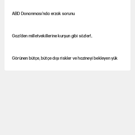
ABD Donanması’nda erzak sorunu
Gazi’den milletvekillerine kurşun gibi sözler!..
Görünen bütçe, bütçe dışı riskler ve hazineyi bekleyen yük
Yeni Parti'ye eski program: Ey Kemal Derviş, geldinse vur!
İsrail’in Kürt planı
Sahibinden satılık pasaport