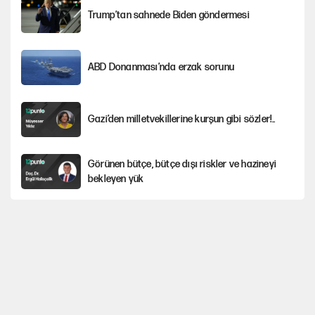
Trump’tan sahnede Biden göndermesi
ABD Donanması’nda erzak sorunu
Gazi’den milletvekillerine kurşun gibi sözler!..
Görünen bütçe, bütçe dışı riskler ve hazineyi
bekleyen yük
Yeni Parti'ye eski program: Ey Kemal Derviş,
geldinse vur!
İsrail’in Kürt planı