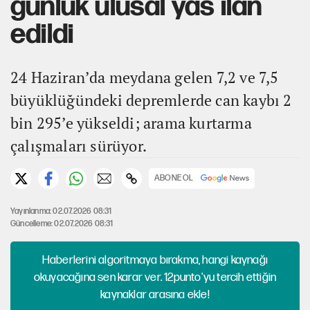
günlük ulusal yas ilan
edildi
24 Haziran’da meydana gelen 7,2 ve 7,5
büyüklüğündeki depremlerde can kaybı 2
bin 295’e yükseldi; arama kurtarma
çalışmaları sürüyor.
ABONE OL
Yayınlanma: 02.07.2026 08:31
Güncelleme: 02.07.2026 08:31
Haberlerini algoritmaya bırakma, hangi kaynağı
okuyacağına sen karar ver. 12punto'yu tercih ettiğin
kaynaklar arasına ekle!