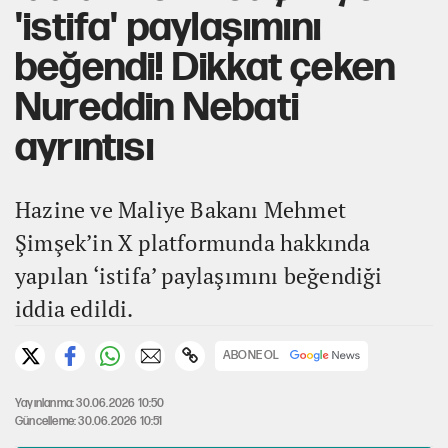
'istifa' paylaşımını
beğendi! Dikkat çeken
Nureddin Nebati
ayrıntısı
Hazine ve Maliye Bakanı Mehmet
Şimşek’in X platformunda hakkında
yapılan ‘istifa’ paylaşımını beğendiği
iddia edildi.
ABONE OL
Yayınlanma: 30.06.2026 10:50
Güncelleme: 30.06.2026 10:51