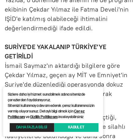
ekibinin Çekdar Yılmaz ile Fatma Develi'nin
IŞİD'e katılmış olabileceği ihtimalini
değerlendirmediği ifade edildi.
SURİYE'DE YAKALANIP TÜRKİYE'YE
GETİRİLDİ
İsmail Saymaz'ın aktardığı bilgilere göre
Çekdar Yılmaz, geçen ay MİT ve Emniyet'in
Suriye'de düzenlediği operasyonda dokuz
IŞİD mensubuyla birlikte yakalanarak
Sizlere daha iyi hizmet sunabilmek adına sitemizde
çerezlerden faydalanıyoruz.
Türkiye'ye getirildi.
Sitemizi kullanmaya devam ederek çerez kullanımına izin
vermiş oluyorsunuz. Detaylı bilgi almak için
Çerez
Yılmaz'ın 2017 yılında Suriye'ye geçtiği,
Politikasını
ve
Gizlilik Politikasını
inceleyebilirsiniz
örgütte askeri eğitim aldığı, İdlib'de silahlı
DAHA FAZLA BİLGİ
KABUL ET
faaliyetlerde bulunduğu ve daha sonra