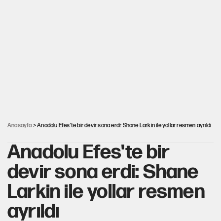
Görünen bütçe, bütçe dışı riskler ve hazineyi bekleyen yük
AKP’ye geçen belediye başkanları için dikkat çeken yorum
İsrail’in Kürt planı
Anasayfa
> Anadolu Efes'te bir devir sona erdi: Shane Larkin ile yollar resmen ayrıldı
Anadolu Efes'te bir
devir sona erdi: Shane
Larkin ile yollar resmen
ayrıldı