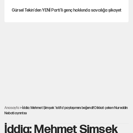
Gürsel Tekin'den YENİ Parti’li genç hakkında savcılığa şikayet
Yeni Parti'ye eski program: Ey Kemal Derviş, geldinse vur!
Görünen bütçe, bütçe dışı riskler ve hazineyi bekleyen yük
AKP’ye geçen belediye başkanları için dikkat çeken yorum
İsrail’in Kürt planı
Anasayfa
> İddia: Mehmet Şimşek 'istifa' paylaşımını beğendi! Dikkat çeken Nureddin
Nebati ayrıntısı
İddia: Mehmet Şimşek