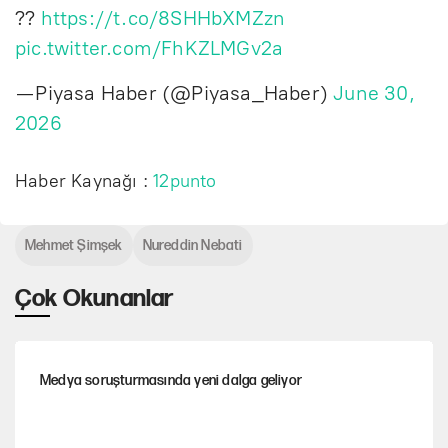
??
https://t.co/8SHHbXMZzn
pic.twitter.com/FhKZLMGv2a
— Piyasa Haber (@Piyasa_Haber)
June 30,
2026
Haber Kaynağı :
12punto
Mehmet Şimşek
Nureddin Nebati
Çok Okunanlar
Medya soruşturmasında yeni dalga geliyor