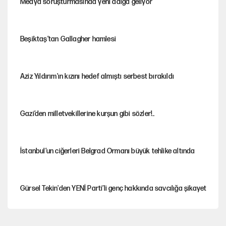
Medya soruşturmasında yeni dalga geliyor
Beşiktaş’tan Gallagher hamlesi
Aziz Yıldırım'ın kızını hedef almıştı serbest bırakıldı
Gazi’den milletvekillerine kurşun gibi sözler!..
İstanbul’un ciğerleri Belgrad Ormanı büyük tehlike altında
Gürsel Tekin'den YENİ Parti’li genç hakkında savcılığa şikayet
Yeni Parti'ye eski program: Ey Kemal Derviş, geldinse vur!