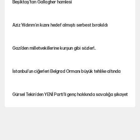
Beşiktaş’tan Gallagher hamlesi
Aziz Yıldırım'ın kızını hedef almıştı serbest bırakıldı
Gazi’den milletvekillerine kurşun gibi sözler!..
İstanbul’un ciğerleri Belgrad Ormanı büyük tehlike altında
Gürsel Tekin'den YENİ Parti’li genç hakkında savcılığa şikayet
Yeni Parti'ye eski program: Ey Kemal Derviş, geldinse vur!