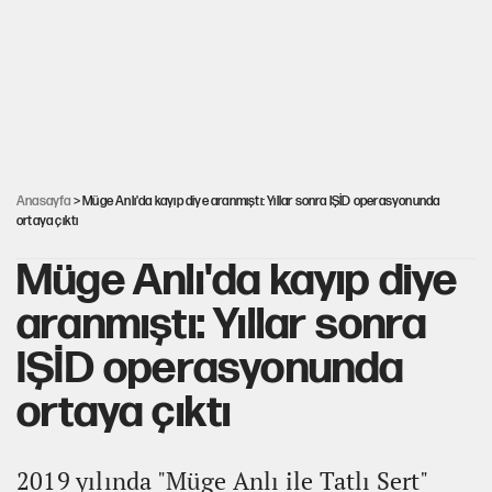
Görünen bütçe, bütçe dışı riskler ve hazineyi bekleyen yük
AKP’ye geçen belediye başkanları için dikkat çeken yorum
İsrail’in Kürt planı
Anasayfa
> Müge Anlı'da kayıp diye aranmıştı: Yıllar sonra IŞİD operasyonunda
ortaya çıktı
Müge Anlı'da kayıp diye
aranmıştı: Yıllar sonra
IŞİD operasyonunda
ortaya çıktı
2019 yılında "Müge Anlı ile Tatlı Sert"