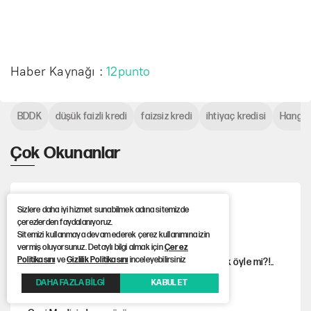
Haber Kaynağı :
12punto
BDDK
düşük faizli kredi
faizsiz kredi
ihtiyaç kredisi
Hangi K
Çok Okunanlar
İstanbul’da yol ortasında kavga kamerada
Sizlere daha iyi hizmet sunabilmek adına sitemizde
çerezlerden faydalanıyoruz.
Sitemizi kullanmaya devam ederek çerez kullanımına izin
vermiş oluyorsunuz. Detaylı bilgi almak için
Çerez
Politikasını
ve
Gizlilik Politikasını
inceleyebilirsiniz
Asırlık devlete bir haftada yeni gömlek biçilecek öyle mi?!..
DAHA FAZLA BİLGİ
KABUL ET