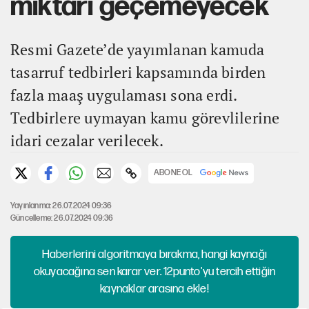
miktarı geçemeyecek
Resmi Gazete’de yayımlanan kamuda
tasarruf tedbirleri kapsamında birden
fazla maaş uygulaması sona erdi.
Tedbirlere uymayan kamu görevlilerine
idari cezalar verilecek.
ABONE OL
Yayınlanma: 26.07.2024 09:36
Güncelleme: 26.07.2024 09:36
Haberlerini algoritmaya bırakma, hangi kaynağı
okuyacağına sen karar ver. 12punto'yu tercih ettiğin
kaynaklar arasına ekle!