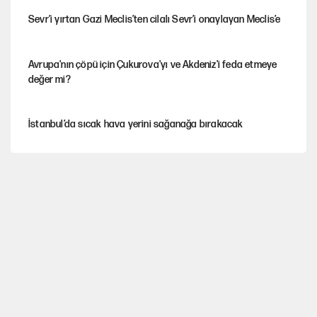
Sevr’i yırtan Gazi Meclis’ten cilalı Sevr’i onaylayan Meclis’e
Avrupa'nın çöpü için Çukurova'yı ve Akdeniz'i feda etmeye
değer mi?
İstanbul’da sıcak hava yerini sağanağa bırakacak
Mekke Anlaşması ile Türkiye savaşa çekiliyor
YENİ Parti’nin çerçeve yasa kararı belli oldu
Galiyev'i Halit Kakınç'ın kaleminden anımsamak(*)