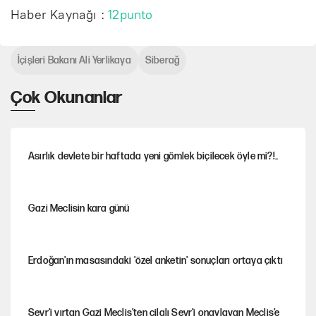
Haber Kaynağı :
12punto
İçişleri Bakanı Ali Yerlikaya
Siberağ
Çok Okunanlar
Asırlık devlete bir haftada yeni gömlek biçilecek öyle mi?!..
Gazi Meclisin kara günü
Erdoğan'ın masasındaki 'özel anketin' sonuçları ortaya çıktı
Sevr’i yırtan Gazi Meclis’ten cilalı Sevr’i onaylayan Meclis’e