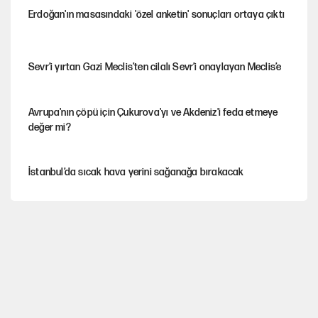
Erdoğan'ın masasındaki 'özel anketin' sonuçları ortaya çıktı
Sevr’i yırtan Gazi Meclis’ten cilalı Sevr’i onaylayan Meclis’e
Avrupa'nın çöpü için Çukurova'yı ve Akdeniz'i feda etmeye
değer mi?
İstanbul’da sıcak hava yerini sağanağa bırakacak
Mekke Anlaşması ile Türkiye savaşa çekiliyor
YENİ Parti’nin çerçeve yasa kararı belli oldu