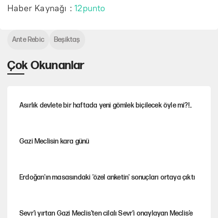
Haber Kaynağı :
12punto
Ante Rebic
Beşiktaş
Çok Okunanlar
Asırlık devlete bir haftada yeni gömlek biçilecek öyle mi?!..
Gazi Meclisin kara günü
Erdoğan'ın masasındaki 'özel anketin' sonuçları ortaya çıktı
Sevr’i yırtan Gazi Meclis’ten cilalı Sevr’i onaylayan Meclis’e