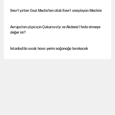
Sevr’i yırtan Gazi Meclis’ten cilalı Sevr’i onaylayan Meclis’e
Avrupa'nın çöpü için Çukurova'yı ve Akdeniz'i feda etmeye
değer mi?
İstanbul’da sıcak hava yerini sağanağa bırakacak
Mekke Anlaşması ile Türkiye savaşa çekiliyor
YENİ Parti’nin çerçeve yasa kararı belli oldu
Galiyev'i Halit Kakınç'ın kaleminden anımsamak(*)