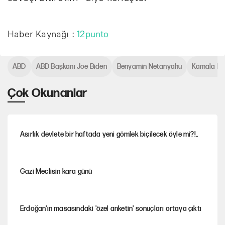
Haber Kaynağı :
12punto
ABD
ABD Başkanı Joe Biden
Benyamin Netanyahu
Kamala Ha
Çok Okunanlar
Asırlık devlete bir haftada yeni gömlek biçilecek öyle mi?!..
Gazi Meclisin kara günü
Erdoğan'ın masasındaki 'özel anketin' sonuçları ortaya çıktı