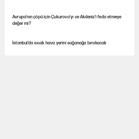
Avrupa'nın çöpü için Çukurova'yı ve Akdeniz'i feda etmeye
değer mi?
İstanbul’da sıcak hava yerini sağanağa bırakacak
Mekke Anlaşması ile Türkiye savaşa çekiliyor
YENİ Parti’nin çerçeve yasa kararı belli oldu
Galiyev'i Halit Kakınç'ın kaleminden anımsamak(*)
Belediye Başkanı, doğal sit alanı derecesinin düşürülmesini
'müjdeledi'