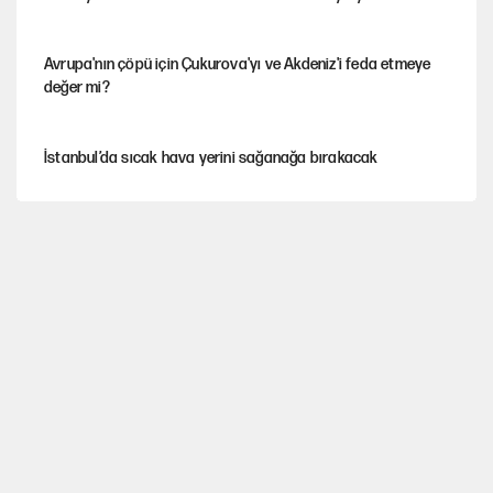
Avrupa'nın çöpü için Çukurova'yı ve Akdeniz'i feda etmeye
değer mi?
İstanbul’da sıcak hava yerini sağanağa bırakacak
Mekke Anlaşması ile Türkiye savaşa çekiliyor
YENİ Parti’nin çerçeve yasa kararı belli oldu
Galiyev'i Halit Kakınç'ın kaleminden anımsamak(*)
Belediye Başkanı, doğal sit alanı derecesinin düşürülmesini