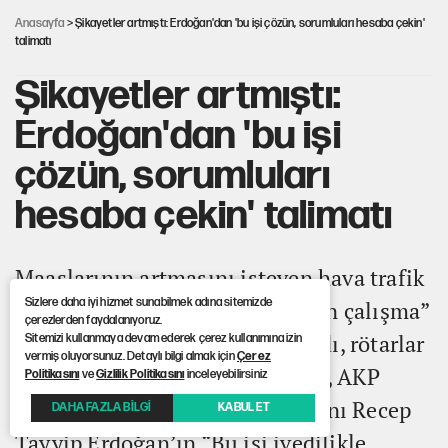
'müjdeledi'
Anasayfa
> Şikayetler artmıştı: Erdoğan'dan 'bu işi çözün, sorumluları hesaba çekin'
talimatı
Şikayetler artmıştı:
Erdoğan'dan 'bu işi
çözün, sorumluları
hesaba çekin' talimatı
Maaşlarının artmasını isteyen hava trafik
Sizlere daha iyi hizmet sunabilmek adına sitemizde
kontrolörleri “İnisiyatif almadan çalışma”
çerezlerden faydalanıyoruz.
sistemine geçince seferler azaldı, rötarlar
Sitemizi kullanmaya devam ederek çerez kullanımına izin
vermiş oluyorsunuz. Detaylı bilgi almak için
Çerez
arttı. Kriz yaratan konuyla ilgili, AKP
Politikasını
ve
Gizlilik Politikasını
inceleyebilirsiniz
Genel Başkanı ve Cumhurbaşkanı Recep
DAHA FAZLA BİLGİ
KABUL ET
Tayyip Erdoğan’ın “Bu işi ivedilikle