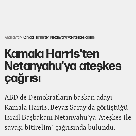
Galiyev'i Halit Kakınç'ın kaleminden anımsamak(*)
Belediye Başkanı, doğal sit alanı derecesinin düşürülmesini
'müjdeledi'
Anasayfa
> Kamala Harris'ten Netanyahu'ya ateşkes çağrısı
Kamala Harris'ten
Netanyahu'ya ateşkes
çağrısı
ABD'de Demokratların başkan adayı
Kamala Harris, Beyaz Saray'da görüştüğü
İsrail Başbakanı Netanyahu'ya "Ateşkes ile
savaşı bitirelim" çağrısında bulundu.