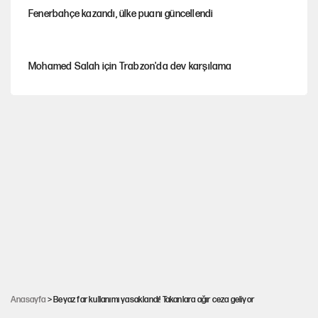
Fenerbahçe kazandı, ülke puanı güncellendi
Mohamed Salah için Trabzon'da dev karşılama
Şezlong, şemsiye meselesi siyasidir!
Gazeteler çerçeve yasayı nasıl gördü?
Hayye ale’s-SALAH, Hayye ale’l-felâh
ABD ekonomisi ve NATO’nun işlevi
Anasayfa
> Beyaz far kullanımı yasaklandı! Takanlara ağır ceza geliyor