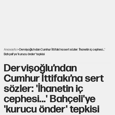
Gazeteler çerçeve yasayı nasıl gördü?
Hayye ale’s-SALAH, Hayye ale’l-felâh
ABD ekonomisi ve NATO’nun işlevi
Anasayfa
> Dervişoğlu’ndan Cumhur İttifakı’na sert sözler: 'İhanetin iç cephesi...'
Bahçeli'ye 'kurucu önder' tepkisi
Dervişoğlu’ndan
Cumhur İttifakı’na sert
sözler: 'İhanetin iç
cephesi...' Bahçeli'ye
'kurucu önder' tepkisi