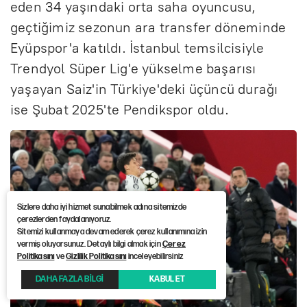
eden 34 yaşındaki orta saha oyuncusu,
geçtiğimiz sezonun ara transfer döneminde
Eyüpspor'a katıldı. İstanbul temsilcisiyle
Trendyol Süper Lig'e yükselme başarısı
yaşayan Saiz'in Türkiye'deki üçüncü durağı
ise Şubat 2025'te Pendikspor oldu.
Sizlere daha iyi hizmet sunabilmek adına sitemizde
çerezlerden faydalanıyoruz.
Sitemizi kullanmaya devam ederek çerez kullanımına izin
vermiş oluyorsunuz. Detaylı bilgi almak için
Çerez
Politikasını
ve
Gizlilik Politikasını
inceleyebilirsiniz
DAHA FAZLA BİLGİ
KABUL ET