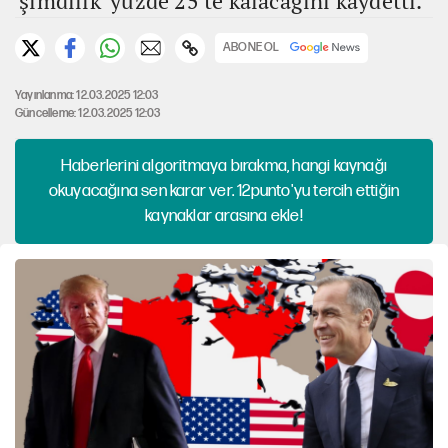
'şimdilik' yüzde 25'te kalacağını kaydetti.
ABONE OL
Yayınlanma: 12.03.2025 12:03
Güncelleme: 12.03.2025 12:03
Haberlerini algoritmaya bırakma, hangi kaynağı
okuyacağına sen karar ver. 12punto'yu tercih ettiğin
kaynaklar arasına ekle!