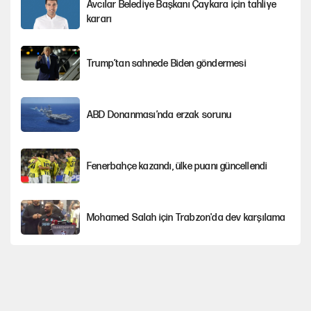
Avcılar Belediye Başkanı Çaykara için tahliye
kararı
Trump’tan sahnede Biden göndermesi
ABD Donanması’nda erzak sorunu
Fenerbahçe kazandı, ülke puanı güncellendi
Mohamed Salah için Trabzon'da dev karşılama
Şezlong, şemsiye meselesi siyasidir!