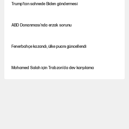
Trump’tan sahnede Biden göndermesi
ABD Donanması’nda erzak sorunu
Fenerbahçe kazandı, ülke puanı güncellendi
Mohamed Salah için Trabzon'da dev karşılama
Şezlong, şemsiye meselesi siyasidir!
Gazeteler çerçeve yasayı nasıl gördü?