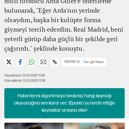
milli futbolcu Arda Güler'e önerilerde
bulunarak, "Eğer Arda'nın yerinde
olsaydım, başka bir kulüpte forma
giymeyi tercih ederdim. Real Madrid, beni
yeterli görüp daha güçlü bir şekilde geri
çağırırdı." şeklinde konuştu.
ABONE OL
Yayınlanma: 12.03.2025 11:36
Güncelleme: 12.03.2025 11:36
Haberlerini algoritmaya bırakma, hangi kaynağı
okuyacağına sen karar ver. 12punto'yu tercih ettiğin
kaynaklar arasına ekle!