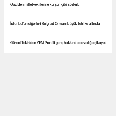
Gazi’den milletvekillerine kurşun gibi sözler!..
İstanbul’un ciğerleri Belgrad Ormanı büyük tehlike altında
Gürsel Tekin'den YENİ Parti’li genç hakkında savcılığa şikayet
Yeni Parti'ye eski program: Ey Kemal Derviş, geldinse vur!
Görünen bütçe, bütçe dışı riskler ve hazineyi bekleyen yük
İsrail’in Kürt planı