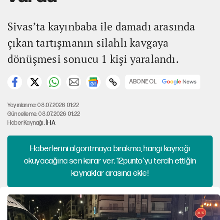
Sivas’ta kayınbaba ile damadı arasında
çıkan tartışmanın silahlı kavgaya
dönüşmesi sonucu 1 kişi yaralandı.
ABONE OL
Yayınlanma: 08.07.2026 01:22
Güncelleme: 08.07.2026 01:22
Haber Kaynağı :
İHA
Haberlerini algoritmaya bırakma, hangi kaynağı
okuyacağına sen karar ver. 12punto'yu tercih ettiğin
kaynaklar arasına ekle!