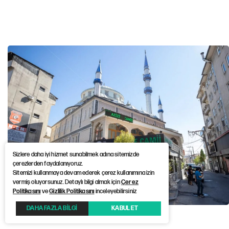
Sizlere daha iyi hizmet sunabilmek adına sitemizde
çerezlerden faydalanıyoruz.
Sitemizi kullanmaya devam ederek çerez kullanımına izin
vermiş oluyorsunuz. Detaylı bilgi almak için
Çerez
Politikasını
ve
Gizlilik Politikasını
inceleyebilirsiniz
DAHA FAZLA BİLGİ
KABUL ET