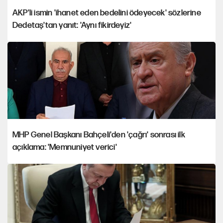
AKP'li ismin 'ihanet eden bedelini ödeyecek' sözlerine
Dedetaş'tan yanıt: 'Aynı fikirdeyiz'
MHP Genel Başkanı Bahçeli'den 'çağrı' sonrası ilk
açıklama: 'Memnuniyet verici'