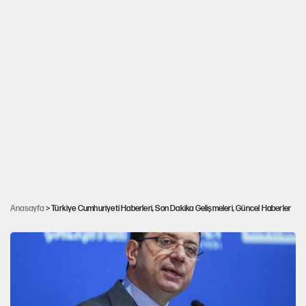
Anasayfa
> Türkiye Cumhuriyeti Haberleri, Son Dakika Gelişmeleri, Güncel Haberler
Resmi Gazete'de atama kararları yayımlandı