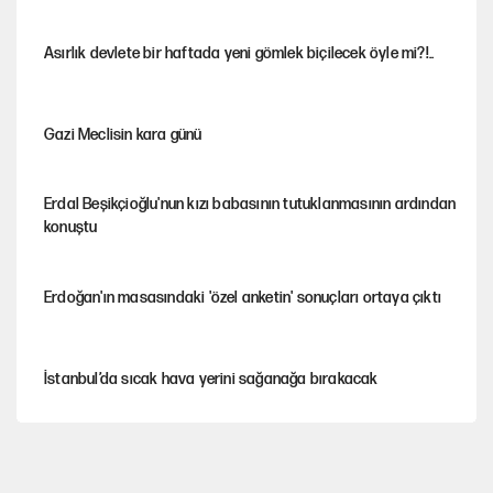
Asırlık devlete bir haftada yeni gömlek biçilecek öyle mi?!..
Gazi Meclisin kara günü
Erdal Beşikçioğlu'nun kızı babasının tutuklanmasının ardından
konuştu
Erdoğan'ın masasındaki 'özel anketin' sonuçları ortaya çıktı
İstanbul’da sıcak hava yerini sağanağa bırakacak
Avrupa'nın çöpü için Çukurova'yı ve Akdeniz'i feda etmeye
değer mi?