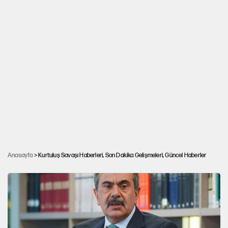
Ümit Özdağ'dan Yusuf Tekin'e tarihi
hesaplaşma çağrısı: 'Vahdettin'in yanında mı
Anasayfa
> Kurtuluş Savaşı Haberleri, Son Dakika Gelişmeleri, Güncel Haberler
olurdun?'