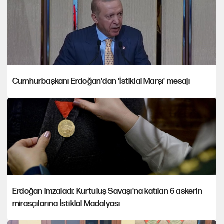
Cumhurbaşkanı Erdoğan'dan 'İstiklal Marşı' mesajı
Erdoğan imzaladı: Kurtuluş Savaşı'na katılan 6 askerin
mirasçılarına İstiklal Madalyası