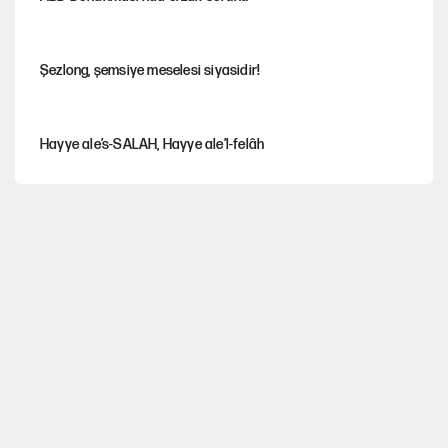
Şezlong, şemsiye meselesi siyasidir!
Hayye ale’s-SALAH, Hayye ale’l-felâh
Gazeteler çerçeve yasayı nasıl gördü?
ABD ekonomisi ve NATO’nun işlevi
Ağustos ayında emekli promosyonları güncellendi
Kılıçdaroğlu'nun grup konuşması CHP'yi karıştırdı!