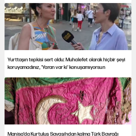
Yurttaşın tepkisi sert oldu: Muhalefet olarak hiçbir şeyi
koruyamadınız, 'Yaran var ki' konuşamıyorsun
Manisa’da Kurtuluş Savaşı’ndan kalma Türk Bayrağı