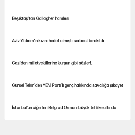
Beşiktaş’tan Gallagher hamlesi
Aziz Yıldırım'ın kızını hedef almıştı serbest bırakıldı
Gazi’den milletvekillerine kurşun gibi sözler!..
Gürsel Tekin'den YENİ Parti’li genç hakkında savcılığa şikayet
İstanbul’un ciğerleri Belgrad Ormanı büyük tehlike altında
Yeni Parti'ye eski program: Ey Kemal Derviş, geldinse vur!