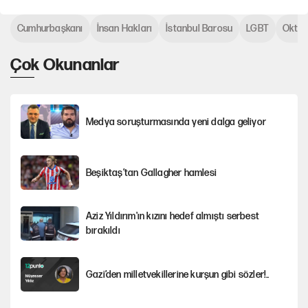
Cumhurbaşkanı
İnsan Hakları
İstanbul Barosu
LGBT
Oktay
Çok Okunanlar
Medya soruşturmasında yeni dalga geliyor
Beşiktaş’tan Gallagher hamlesi
Aziz Yıldırım'ın kızını hedef almıştı serbest
bırakıldı
Gazi’den milletvekillerine kurşun gibi sözler!..