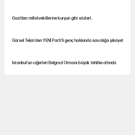
Gazi’den milletvekillerine kurşun gibi sözler!..
Gürsel Tekin'den YENİ Parti’li genç hakkında savcılığa şikayet
İstanbul’un ciğerleri Belgrad Ormanı büyük tehlike altında
Yeni Parti'ye eski program: Ey Kemal Derviş, geldinse vur!
Görünen bütçe, bütçe dışı riskler ve hazineyi bekleyen yük
AKP’ye geçen belediye başkanları için dikkat çeken yorum