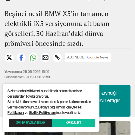
Beşinci nesil BMW X5’in tamamen
elektrikli iX5 versiyonuna ait basın
görselleri, 30 Haziran’daki dünya
prömiyeri öncesinde sızdı.
ABONE OL
Yayınlanma: 29.06.2026 18:59
Güncelleme: 29.06.2026 18:59
Sizlere daha iyi hizmet sunabilmek adına sitemizde
Haberlerini algoritmaya bırakma, hangi kaynağı
çerezlerden faydalanıyoruz.
okuyacağına sen karar ver. 12punto'yu tercih ettiğin
Sitemizi kullanmaya devam ederek çerez kullanımına izin
kaynaklar arasına ekle!
vermiş oluyorsunuz. Detaylı bilgi almak için
Çerez
Politikasını
ve
Gizlilik Politikasını
inceleyebilirsiniz
DAHA FAZLA BİLGİ
KABUL ET