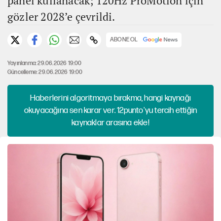
panel kullanacak; 120Hz ProMotion için
gözler 2028’e çevrildi.
ABONE OL
Yayınlanma: 29.06.2026 19:00
Güncelleme: 29.06.2026 19:00
Haberlerini algoritmaya bırakma, hangi kaynağı
okuyacağına sen karar ver. 12punto'yu tercih ettiğin
kaynaklar arasına ekle!