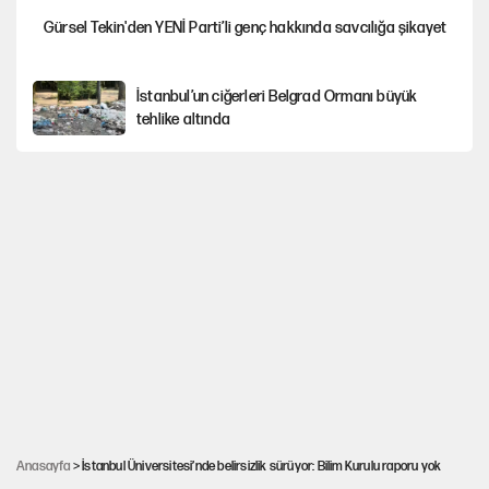
Gürsel Tekin'den YENİ Parti’li genç hakkında savcılığa şikayet
İstanbul’un ciğerleri Belgrad Ormanı büyük
tehlike altında
Yeni Parti'ye eski program: Ey Kemal Derviş, geldinse vur!
Görünen bütçe, bütçe dışı riskler ve hazineyi bekleyen yük
AKP’ye geçen belediye başkanları için dikkat
çeken yorum
İsrail’in Kürt planı
Anasayfa
> İstanbul Üniversitesi’nde belirsizlik sürüyor: Bilim Kurulu raporu yok