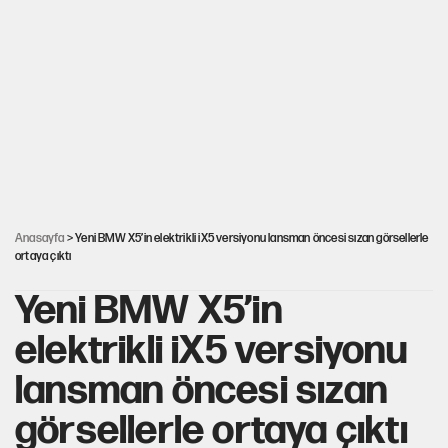
Görünen bütçe, bütçe dışı riskler ve hazineyi bekleyen yük
AKP’ye geçen belediye başkanları için dikkat çeken yorum
İsrail’in Kürt planı
Anasayfa
> Yeni BMW X5’in elektrikli iX5 versiyonu lansman öncesi sızan görsellerle
ortaya çıktı
Yeni BMW X5’in
elektrikli iX5 versiyonu
lansman öncesi sızan
görsellerle ortaya çıktı