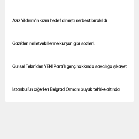
Aziz Yıldırım'ın kızını hedef almıştı serbest bırakıldı
Gazi’den milletvekillerine kurşun gibi sözler!..
Gürsel Tekin'den YENİ Parti’li genç hakkında savcılığa şikayet
İstanbul’un ciğerleri Belgrad Ormanı büyük tehlike altında
Yeni Parti'ye eski program: Ey Kemal Derviş, geldinse vur!
Görünen bütçe, bütçe dışı riskler ve hazineyi bekleyen yük