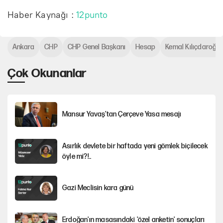
Haber Kaynağı :
12punto
Ankara
CHP
CHP Genel Başkanı
Hesap
Kemal Kılıçdaroğlu
Çok Okunanlar
Mansur Yavaş’tan Çerçeve Yasa mesajı
Asırlık devlete bir haftada yeni gömlek biçilecek
öyle mi?!..
Gazi Meclisin kara günü
Erdoğan'ın masasındaki 'özel anketin' sonuçları