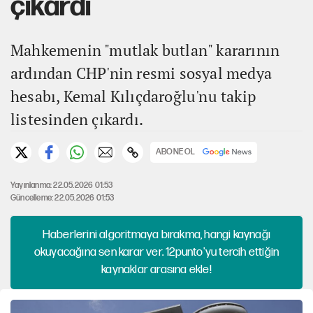
çıkardı
Mahkemenin "mutlak butlan" kararının
ardından CHP'nin resmi sosyal medya
hesabı, Kemal Kılıçdaroğlu'nu takip
listesinden çıkardı.
ABONE OL
Yayınlanma: 22.05.2026 01:53
Güncelleme: 22.05.2026 01:53
Haberlerini algoritmaya bırakma, hangi kaynağı
okuyacağına sen karar ver. 12punto'yu tercih ettiğin
kaynaklar arasına ekle!