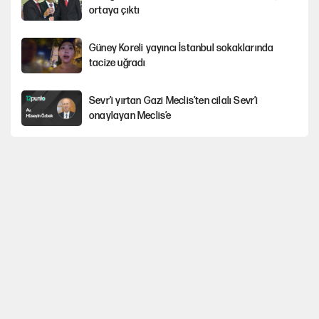
ortaya çıktı
Güney Koreli yayıncı İstanbul sokaklarında
tacize uğradı
Sevr’i yırtan Gazi Meclis’ten cilalı Sevr’i
onaylayan Meclis’e
Avrupa'nın çöpü için Çukurova'yı ve Akdeniz'i
feda etmeye değer mi?
İstanbul’da sıcak hava yerini sağanağa
bırakacak
Mekke Anlaşması ile Türkiye savaşa çekiliyor
YENİ Parti’nin çerçeve yasa kararı belli oldu