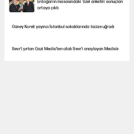
Erdoğan'ın masasındaki 'özel anketin' sonuçları
ortaya çıktı
Güney Koreli yayıncı İstanbul sokaklarında tacize uğradı
Sevr’i yırtan Gazi Meclis’ten cilalı Sevr’i onaylayan Meclis’e
Avrupa'nın çöpü için Çukurova'yı ve Akdeniz'i feda etmeye
değer mi?
İstanbul’da sıcak hava yerini sağanağa bırakacak
Mekke Anlaşması ile Türkiye savaşa çekiliyor