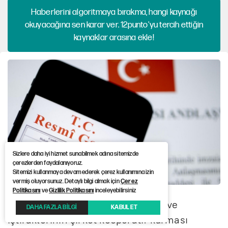
Haberlerini algoritmaya bırakma, hangi kaynağı
okuyacağına sen karar ver. 12punto'yu tercih ettiğin
kaynaklar arasına ekle!
Sizlere daha iyi hizmet sunabilmek adına sitemizde
çerezlerden faydalanıyoruz.
Sitemizi kullanmaya devam ederek çerez kullanımına izin
vermiş oluyorsunuz. Detaylı bilgi almak için
Çerez
Politikasını
ve
Gizlilik Politikasını
inceleyebilirsiniz
Kanun Değişikliği ile; belediyeler ve
DAHA FAZLA BİLGİ
KABUL ET
iştiraklerinin şirket kooperatif kurması