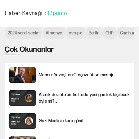
Haber Kaynağı :
12punto
2024 yerel seçim
Almanya
avrupa
Berlin
CHP
Cumhuriye
Çok Okunanlar
Mansur Yavaş’tan Çerçeve Yasa mesajı
Asırlık devlete bir haftada yeni gömlek biçilecek
öyle mi?!..
Gazi Meclisin kara günü