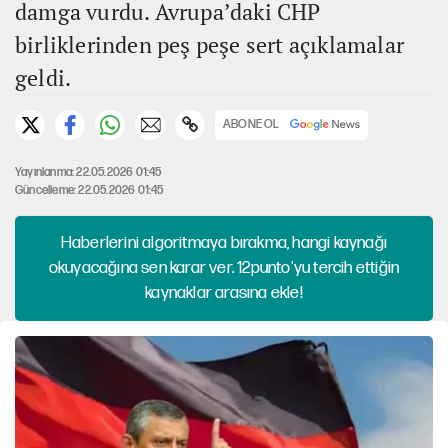
damga vurdu. Avrupa’daki CHP
birliklerinden peş peşe sert açıklamalar
geldi.
ABONE OL
Yayınlanma: 22.05.2026 01:45
Güncelleme: 22.05.2026 01:45
Haberlerini algoritmaya bırakma, hangi kaynağı
okuyacağına sen karar ver. 12punto'yu tercih ettiğin
kaynaklar arasına ekle!