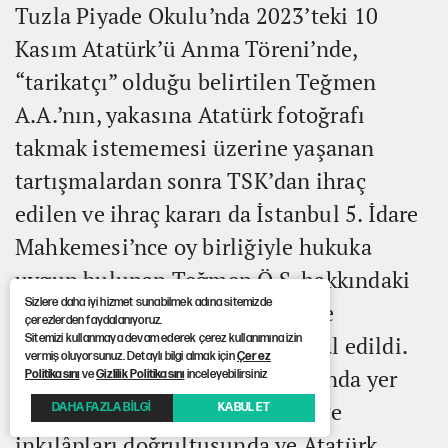
Tuzla Piyade Okulu’nda 2023’teki 10
Kasım Atatürk’ü Anma Töreni’nde,
“tarikatçı” olduğu belirtilen Teğmen
A.A.’nın, yakasına Atatürk fotoğrafı
takmak istememesi üzerine yaşanan
tartışmalardan sonra TSK’dan ihraç
edilen ve ihraç kararı da İstanbul 5. İdare
Mahkemesi’nce oy birliğiyle hukuka
uygun bulunan Teğmen Ö.S. hakkındaki
Sizlere daha iyi hizmet sunabilmek adına sitemizde
ihraç kararı İstanbul Bölge İdare
çerezlerden faydalanıyoruz.
Mahkemesi’nce oybirliğiyle iptal edildi.
Sitemizi kullanmaya devam ederek çerez kullanımına izin
vermiş oluyorsunuz. Detaylı bilgi almak için
Çerez
Kararda, Harp Okulları Kanunu’nda yer
Politikasını
ve
Gizlilik Politikasını
inceleyebilirsiniz
alan, “Öğrencilere Atatürk ilke ve
DAHA FAZLA BİLGİ
KABUL ET
inkılâpları doğrultusunda ve Atatürk