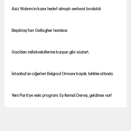
Aziz Yıldırım'ın kızını hedef almıştı serbest bırakıldı
Beşiktaş’tan Gallagher hamlesi
Gazi’den milletvekillerine kurşun gibi sözler!..
İstanbul’un ciğerleri Belgrad Ormanı büyük tehlike altında
Yeni Parti'ye eski program: Ey Kemal Derviş, geldinse vur!
Görünen bütçe, bütçe dışı riskler ve hazineyi bekleyen yük