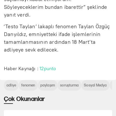
Söyleyeceklerim bundan ibarettir” şeklinde
yanıt verdi.
‘Testo Taylan’ lakaplı fenomen Taylan Özgüç
Danyıldız, emniyetteki ifade işlemlerinin
tamamlanmasının ardından 18 Mart’ta
adliyeye sevk edilecek.
Haber Kaynağı :
12punto
adliye
fenomen
paylaşım
soruşturma
Sosyal Medya
Te
Çok Okunanlar