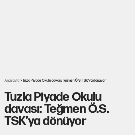
Görünen bütçe, bütçe dışı riskler ve hazineyi bekleyen yük
İsrail’in Kürt planı
Sahibinden satılık pasaport
AKP’ye geçen belediye başkanları için dikkat çeken yorum
Anasayfa
> Tuzla Piyade Okulu davası: Teğmen Ö.S. TSK’ya dönüyor
Tuzla Piyade Okulu
davası: Teğmen Ö.S.
TSK’ya dönüyor