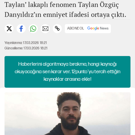
Taylan’ lakaplı fenomen Taylan Özgüç
Danyıldız’ın emniyet ifadesi ortaya çıktı.
ABONE OL
Yayınlanma: 17.03.2026 18:21
Güncelleme: 17.03.2026 18:21
Haberlerini algoritmaya bırakma, hangi kaynağı
okuyacağına sen karar ver. 12punto'yu tercih ettiğin
kaynaklar arasına ekle!