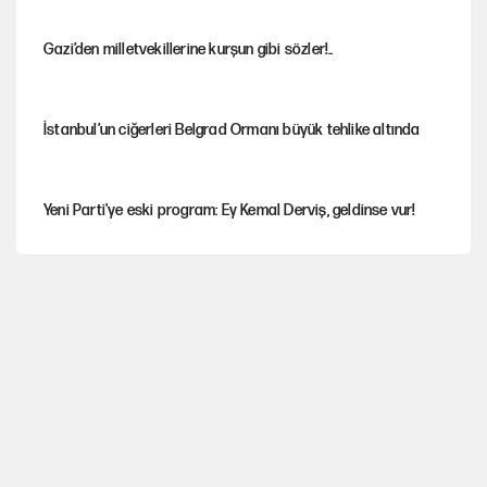
Gazi’den milletvekillerine kurşun gibi sözler!..
İstanbul’un ciğerleri Belgrad Ormanı büyük tehlike altında
Yeni Parti'ye eski program: Ey Kemal Derviş, geldinse vur!
Görünen bütçe, bütçe dışı riskler ve hazineyi bekleyen yük
İsrail’in Kürt planı
Sahibinden satılık pasaport