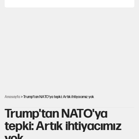
Görünen bütçe, bütçe dışı riskler ve hazineyi bekleyen yük
İsrail’in Kürt planı
Sahibinden satılık pasaport
AKP’ye geçen belediye başkanları için dikkat çeken yorum
Anasayfa
> Trump'tan NATO'ya tepki: Artık ihtiyacımız yok
Trump'tan NATO'ya
tepki: Artık ihtiyacımız
yok