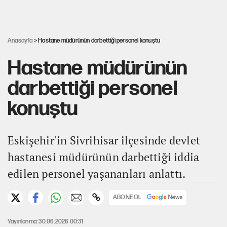
Şort giyen genç kadına bastonla saldırı
Anasayfa
> Hastane müdürünün darbettiği personel konuştu
Hastane müdürünün
darbettiği personel
konuştu
Eskişehir'in Sivrihisar ilçesinde devlet
hastanesi müdürünün darbettiği iddia
edilen personel yaşananları anlattı.
ABONE OL
Yayınlanma: 30.06.2026 00:31