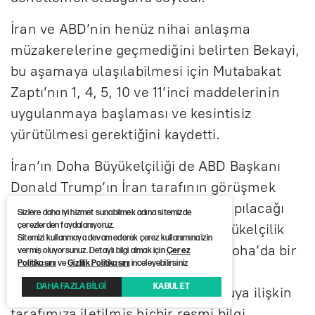
İran ve ABD’nin henüz nihai anlaşma
müzakerelerine geçmediğini belirten Bekayi,
bu aşamaya ulaşılabilmesi için Mutabakat
Zaptı’nın 1, 4, 5, 10 ve 11’inci maddelerinin
uygulanmaya başlaması ve kesintisiz
yürütülmesi gerektiğini kaydetti.
İran’ın Doha Büyükelçiliği de ABD Başkanı
Donald Trump’ın İran tarafının görüşmek
istediği ve görüşmenin Doha’da yapılacağı
Sizlere daha iyi hizmet sunabilmek adına sitemizde
çerezlerden faydalanıyoruz.
yönündeki sözlerini yalanladı. Büyükelçilik
Sitemizi kullanmaya devam ederek çerez kullanımına izin
açıklamasında, iki ülke arasında Doha’da bir
vermiş oluyorsunuz. Detaylı bilgi almak için
Çerez
Politikasını
ve
Gizlilik Politikasını
inceleyebilirsiniz
görüşme için hazırlık başlamadığı
DAHA FAZLA BİLGİ
KABUL ET
belirtilerek, “Şu ana kadar bu konuya ilişkin
tarafımıza iletilmiş hiçbir resmi bilgi