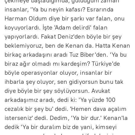
çekmeye başladığımda, güldüğüm zaman
insanlar, 'Ya bu neyin kafası? Esrarında
Harman Oldum diye bir şarkı var falan, onu
koyuyorlardı. İşte 'Adam delirdi' falan
yapıyorlardı. Fakat Deniz'den böyle bir şey
beklemiyoruz, ben de Kenan da. Hatta Kenan
birkaç arkadaşını aradı Tuz Biber'den. 'Ya bu
biraz ağır olmadı mı kardeşim? Türkiye'de
böyle operasyonlar oluyor, insanlar bir
ihbarla şey oluyor, sen gidiyorsun bunu tak
diye böyle bir şey söylüyorsun. Avukat
arkadaşımız aradı, dedi ki: 'Ya yüzde 100
cezalık bir şey bu' dedi. 'Hemen dava açalım
isterseniz' dedi. Dedim, 'Ya bir dur.' Kenan'la
dedik 'Ya bir duralım biz de yani, kimseyi