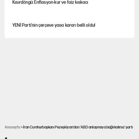
Kısırdöngü: Enflasyon-kur ve faiz kıskacı
YENİ Parti'nin çerçeve yasa kararı belli oldu!
İstanbul’da sıcak hava yerini sağanağa bırakacak
Nesil Yaratmak
Miras kalan taşınmazların satışında yeni model
Şort giyen genç kadına bastonla saldırı
Anasayfa
> İran Cumhurbaşkanı Pezeşkiyan'dan 'ABD anlaşmaya bağlı kalırsa' şartı