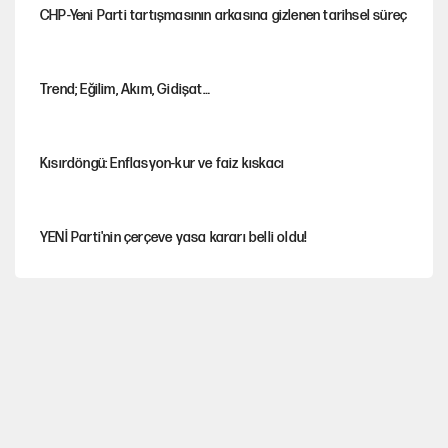
CHP-Yeni Parti tartışmasının arkasına gizlenen tarihsel süreç
Trend; Eğilim, Akım, Gidişat…
Kısırdöngü: Enflasyon-kur ve faiz kıskacı
YENİ Parti'nin çerçeve yasa kararı belli oldu!
İstanbul’da sıcak hava yerini sağanağa bırakacak
Nesil Yaratmak