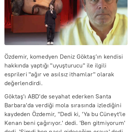
Özdemir, komedyen Deniz Göktaş’ın kendisi
hakkında yaptığı "uyuşturucu" ile ilgili
esprileri "ağır ve asılsız ithamlar" olarak
değerlendirdi.
Göktaş'ı ABD'de seyahat ederken Santa
Barbara'da verdiği mola sırasında izlediğini
kaydeden Özdemir, "Dedi ki, 'Ya bu Cüneyt'le
Kenan beni çağırıyor.' dedi. 'Ben gitmiyorum'
dedi. 'Şimdi ben nasıl gideceğim oraya' dedi.