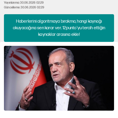
Yayınlanma: 30.06.2026 02:29
Güncelleme: 30.06.2026 02:29
Haberlerini algoritmaya bırakma, hangi kaynağı
okuyacağına sen karar ver. 12punto'yu tercih ettiğin
kaynaklar arasına ekle!