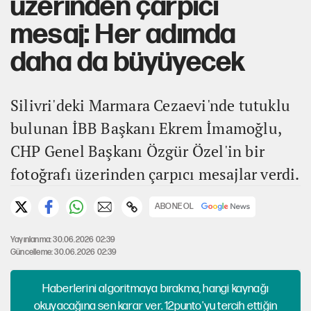
üzerinden çarpıcı
mesaj: Her adımda
daha da büyüyecek
Silivri'deki Marmara Cezaevi'nde tutuklu
bulunan İBB Başkanı Ekrem İmamoğlu,
CHP Genel Başkanı Özgür Özel'in bir
fotoğrafı üzerinden çarpıcı mesajlar verdi.
ABONE OL
Yayınlanma: 30.06.2026 02:39
Güncelleme: 30.06.2026 02:39
Haberlerini algoritmaya bırakma, hangi kaynağı
okuyacağına sen karar ver. 12punto'yu tercih ettiğin