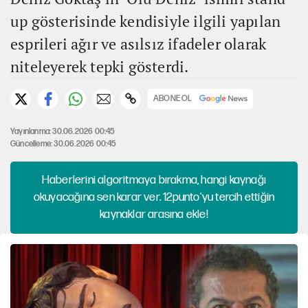
up gösterisinde kendisiyle ilgili yapılan
esprileri ağır ve asılsız ifadeler olarak
niteleyerek tepki gösterdi.
ABONE OL
Yayınlanma: 30.06.2026 00:45
Güncelleme: 30.06.2026 00:45
Haberlerini algoritmaya bırakma, hangi kaynağı
okuyacağına sen karar ver. 12punto'yu tercih ettiğin
kaynaklar arasına ekle!