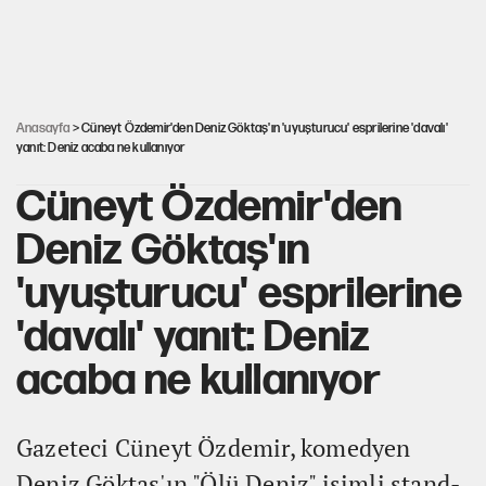
Miras kalan taşınmazların satışında yeni model
Şort giyen genç kadına bastonla saldırı
Anasayfa
> Cüneyt Özdemir'den Deniz Göktaş'ın 'uyuşturucu' esprilerine 'davalı'
yanıt: Deniz acaba ne kullanıyor
Cüneyt Özdemir'den
Deniz Göktaş'ın
'uyuşturucu' esprilerine
'davalı' yanıt: Deniz
acaba ne kullanıyor
Gazeteci Cüneyt Özdemir, komedyen
Deniz Göktaş'ın "Ölü Deniz" isimli stand-