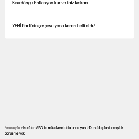
Kısırdöngü: Enflasyon-kur ve faiz kıskacı
YENİ Parti'nin çerçeve yasa kararı belli oldu!
İstanbul’da sıcak hava yerini sağanağa bırakacak
Nesil Yaratmak
Miras kalan taşınmazların satışında yeni model
Şort giyen genç kadına bastonla saldırı
Anasayfa
> İran’dan ABD ile müzakere iddialarına yanıt: Doha’da planlanmış bir
görüşme yok