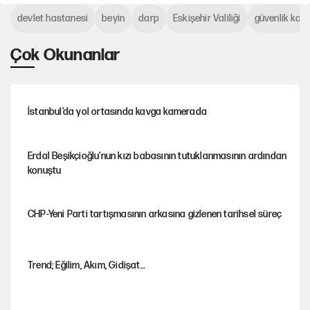
devlet hastanesi
beyin
darp
Eskişehir Valiliği
güvenlik kam
Çok Okunanlar
İstanbul’da yol ortasında kavga kamerada
Erdal Beşikçioğlu'nun kızı babasının tutuklanmasının ardından
konuştu
CHP-Yeni Parti tartışmasının arkasına gizlenen tarihsel süreç
Trend; Eğilim, Akım, Gidişat…