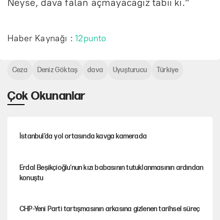
Neyse, dava falan açmayacağız tabii ki."
Haber Kaynağı :
12punto
Ceza
Deniz Göktaş
dava
Uyuşturucu
Türkiye
Çok Okunanlar
İstanbul’da yol ortasında kavga kamerada
Erdal Beşikçioğlu'nun kızı babasının tutuklanmasının ardından
konuştu
CHP-Yeni Parti tartışmasının arkasına gizlenen tarihsel süreç