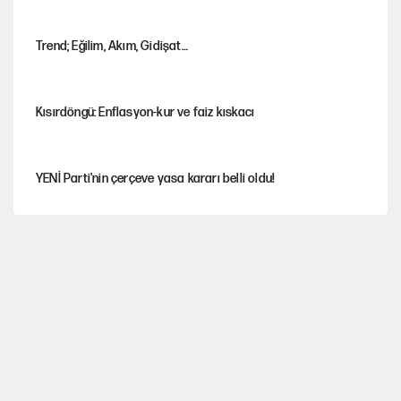
Trend; Eğilim, Akım, Gidişat…
Kısırdöngü: Enflasyon-kur ve faiz kıskacı
YENİ Parti'nin çerçeve yasa kararı belli oldu!
İstanbul’da sıcak hava yerini sağanağa bırakacak
Nesil Yaratmak
Miras kalan taşınmazların satışında yeni model