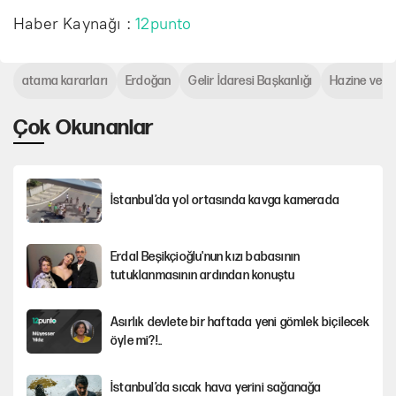
Haber Kaynağı :
12punto
atama kararları
Erdoğan
Gelir İdaresi Başkanlığı
Hazine ve Ma
Çok Okunanlar
İstanbul’da yol ortasında kavga kamerada
Erdal Beşikçioğlu'nun kızı babasının
tutuklanmasının ardından konuştu
Asırlık devlete bir haftada yeni gömlek biçilecek
öyle mi?!..
İstanbul’da sıcak hava yerini sağanağa