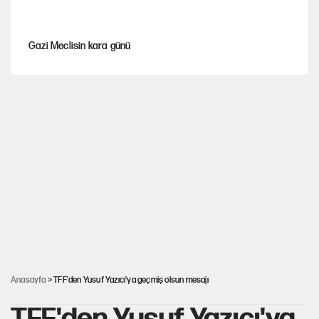
Gazi Meclisin kara günü
Karadeniz’de dron saldırısına uğrayan NADEZHDA gemisi
Türkiye'ye geldi
Miras kalan taşınmazların satışında yeni model
Kredi kartı şifresinde bu rakamı kullananlar dikkat!
Avrupa'nın çöpü için Çukurova'yı ve Akdeniz'i feda etmeye
değer mi?
Anasayfa
> TFF'den Yusuf Yazıcı'ya geçmiş olsun mesajı
TFF'den Yusuf Yazıcı'ya