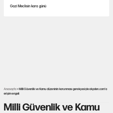
Gazi Meclisin kara günü
Karadeniz’de dron saldırısına uğrayan NADEZHDA gemisi
Türkiye'ye geldi
Miras kalan taşınmazların satışında yeni model
Kredi kartı şifresinde bu rakamı kullananlar dikkat!
Avrupa'nın çöpü için Çukurova'yı ve Akdeniz'i feda etmeye
değer mi?
Anasayfa
> Milli Güvenlik ve Kamu düzeninin korunması gerekçesiyle akpden.com'a
erişim engeli
Milli Güvenlik ve Kamu