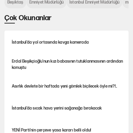
Beşiktaş
Emniyet Müdürlüğü
İstanbul Emniyet Müdürlüğü
müd
Çok Okunanlar
İstanbul’da yol ortasında kavga kamerada
Erdal Beşikçioğlu'nun kızı babasının tutuklanmasının ardından
konuştu
Asırlık devlete bir haftada yeni gömlek biçilecek öyle mi?!..
İstanbul’da sıcak hava yerini sağanağa bırakacak
YENİ Parti'nin çerçeve yasa kararı belli oldu!