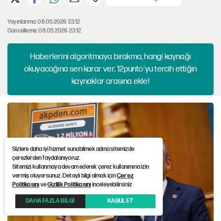
Yayınlanma: 08.05.2026 23:12
Güncelleme: 08.05.2026 23:12
Haberlerini algoritmaya bırakma, hangi kaynağı
okuyacağına sen karar ver. 12punto'yu tercih ettiğin
kaynaklar arasına ekle!
Sizlere daha iyi hizmet sunabilmek adına sitemizde
çerezlerden faydalanıyoruz.
Sitemizi kullanmaya devam ederek çerez kullanımına izin
vermiş oluyorsunuz. Detaylı bilgi almak için
Çerez
Politikasını
ve
Gizlilik Politikasını
inceleyebilirsiniz
DAHA FAZLA BİLGİ
KABUL ET