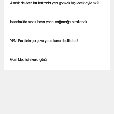
Asırlık devlete bir haftada yeni gömlek biçilecek öyle mi?!..
İstanbul’da sıcak hava yerini sağanağa bırakacak
YENİ Parti'nin çerçeve yasa kararı belli oldu!
Gazi Meclisin kara günü
Karadeniz’de dron saldırısına uğrayan NADEZHDA gemisi
Türkiye'ye geldi
Miras kalan taşınmazların satışında yeni model