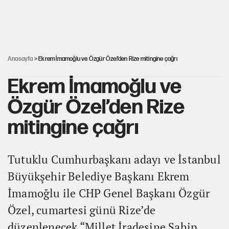
Kredi kartı şifresinde bu rakamı kullananlar dikkat!
Avrupa'nın çöpü için Çukurova'yı ve Akdeniz'i feda etmeye
değer mi?
Anasayfa
> Ekrem İmamoğlu ve Özgür Özel’den Rize mitingine çağrı
Ekrem İmamoğlu ve
Özgür Özel’den Rize
mitingine çağrı
Tutuklu Cumhurbaşkanı adayı ve İstanbul
Büyükşehir Belediye Başkanı Ekrem
İmamoğlu ile CHP Genel Başkanı Özgür
Özel, cumartesi günü Rize’de
düzenlenecek “Millet İradesine Sahip