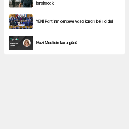
bırakacak
YENİ Parti'nin çerçeve yasa kararı belli oldu!
Gazi Meclisin kara günü
Karadeniz’de dron saldırısına uğrayan
NADEZHDA gemisi Türkiye'ye geldi
Miras kalan taşınmazların satışında yeni model
Kredi kartı şifresinde bu rakamı kullananlar
dikkat!
Avrupa'nın çöpü için Çukurova'yı ve Akdeniz'i