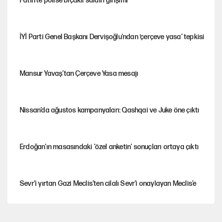
Fatih’te polise bıçaklı saldırı girişimi
İYİ Parti Genel Başkanı Dervişoğlu'ndan ‘çerçeve yasa’ tepkisi
Mansur Yavaş’tan Çerçeve Yasa mesajı
Nissan’da ağustos kampanyaları: Qashqai ve Juke öne çıktı
Erdoğan'ın masasındaki 'özel anketin' sonuçları ortaya çıktı
Sevr’i yırtan Gazi Meclis’ten cilalı Sevr’i onaylayan Meclis’e
Güney Koreli yayıncı İstanbul sokaklarında tacize uğradı