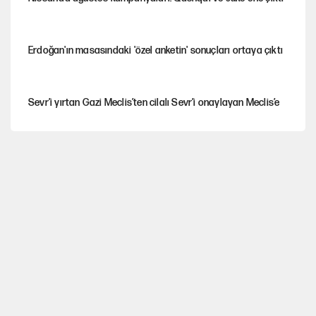
Erdoğan'ın masasındaki 'özel anketin' sonuçları ortaya çıktı
Sevr’i yırtan Gazi Meclis’ten cilalı Sevr’i onaylayan Meclis’e
Güney Koreli yayıncı İstanbul sokaklarında tacize uğradı
Togg’da Ağustos fiyatları ve kredi seçenekleri
PKK Yasası 15 Ağustos’a mı yetiştirilecek?!
YENİ Parti'de 'çerçeve yasa' çatlağı