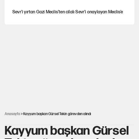
Sevr’i yırtan Gazi Meclis’ten cilalı Sevr’i onaylayan Meclis’e
Güney Koreli yayıncı İstanbul sokaklarında tacize uğradı
Togg’da Ağustos fiyatları ve kredi seçenekleri
PKK Yasası 15 Ağustos’a mı yetiştirilecek?!
YENİ Parti'de 'çerçeve yasa' çatlağı
Anasayfa
> Kayyum başkan Gürsel Tekin görevden alındı
Kayyum başkan Gürsel