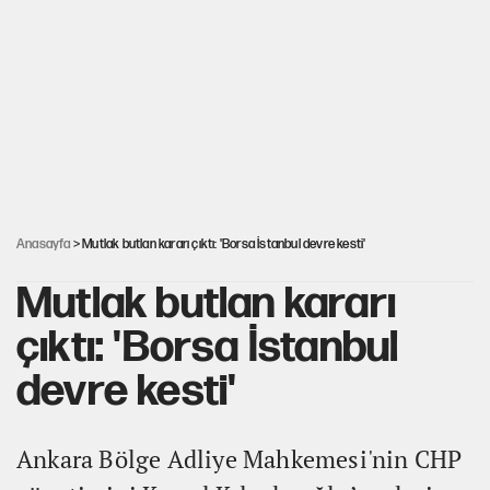
Togg’da Ağustos fiyatları ve kredi seçenekleri
PKK Yasası 15 Ağustos’a mı yetiştirilecek?!
YENİ Parti'de 'çerçeve yasa' çatlağı
Anasayfa
> Mutlak butlan kararı çıktı: 'Borsa İstanbul devre kesti'
Mutlak butlan kararı
çıktı: 'Borsa İstanbul
devre kesti'
Ankara Bölge Adliye Mahkemesi'nin CHP