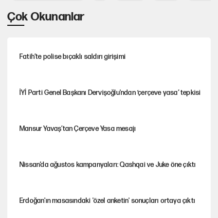
Çok Okunanlar
Fatih’te polise bıçaklı saldırı girişimi
İYİ Parti Genel Başkanı Dervişoğlu'ndan ‘çerçeve yasa’ tepkisi
Mansur Yavaş’tan Çerçeve Yasa mesajı
Nissan’da ağustos kampanyaları: Qashqai ve Juke öne çıktı
Erdoğan'ın masasındaki 'özel anketin' sonuçları ortaya çıktı