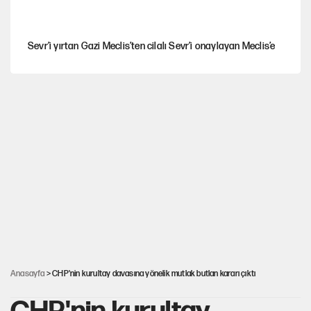
Sevr’i yırtan Gazi Meclis’ten cilalı Sevr’i onaylayan Meclis’e
Güney Koreli yayıncı İstanbul sokaklarında tacize uğradı
Togg’da Ağustos fiyatları ve kredi seçenekleri
PKK Yasası 15 Ağustos’a mı yetiştirilecek?!
YENİ Parti'de 'çerçeve yasa' çatlağı
Anasayfa
> CHP'nin kurultay davasına yönelik mutlak butlan kararı çıktı