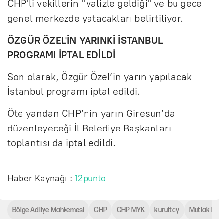
CHP'li vekillerin "valizle geldiği" ve bu gece
genel merkezde yatacakları belirtiliyor.
ÖZGÜR ÖZEL'İN YARINKİ İSTANBUL
PROGRAMI İPTAL EDİLDİ
Son olarak, Özgür Özel’in yarın yapılacak
İstanbul programı iptal edildi.
Öte yandan CHP’nin yarın Giresun’da
düzenleyeceği İl Belediye Başkanları
toplantısı da iptal edildi.
Haber Kaynağı :
12punto
Bölge Adliye Mahkemesi
CHP
CHP MYK
kurultay
Mutlak Bu