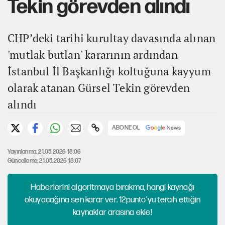
Tekin görevden alındı
CHP’deki tarihi kurultay davasında alınan
'mutlak butlan' kararının ardından
İstanbul İl Başkanlığı koltuğuna kayyum
olarak atanan Gürsel Tekin görevden
alındı
ABONE OL
Yayınlanma: 21.05.2026 18:06
Güncelleme: 21.05.2026 18:07
Haberlerini algoritmaya bırakma, hangi kaynağı
okuyacağına sen karar ver. 12punto'yu tercih ettiğin
kaynaklar arasına ekle!