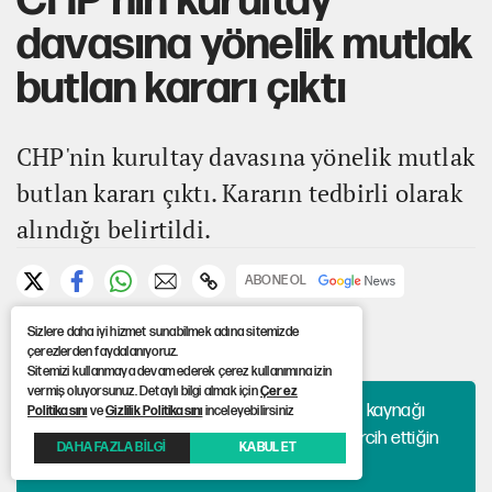
CHP'nin kurultay
davasına yönelik mutlak
butlan kararı çıktı
CHP'nin kurultay davasına yönelik mutlak
butlan kararı çıktı. Kararın tedbirli olarak
alındığı belirtildi.
ABONE OL
Sizlere daha iyi hizmet sunabilmek adına sitemizde
Yayınlanma: 21.05.2026 17:33
çerezlerden faydalanıyoruz.
Güncelleme: 21.05.2026 18:28
Sitemizi kullanmaya devam ederek çerez kullanımına izin
vermiş oluyorsunuz. Detaylı bilgi almak için
Çerez
Haberlerini algoritmaya bırakma, hangi kaynağı
Politikasını
ve
Gizlilik Politikasını
inceleyebilirsiniz
okuyacağına sen karar ver. 12punto'yu tercih ettiğin
DAHA FAZLA BİLGİ
KABUL ET
kaynaklar arasına ekle!