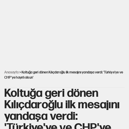
Togg’da Ağustos fiyatları ve kredi seçenekleri
PKK Yasası 15 Ağustos’a mı yetiştirilecek?!
YENİ Parti'de 'çerçeve yasa' çatlağı
Anasayfa
> Koltuğa geri dönen Kılıçdaroğlu ilk mesajını yandaşa verdi: 'Türkiye'ye ve
CHP'ye hayırlı olsun'
Koltuğa geri dönen
Kılıçdaroğlu ilk mesajını
yandaşa verdi:
'Türkiye'ye ve CHP'ye