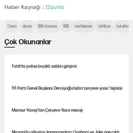
Haber Kaynağı :
12punto
Ceza
dava
İBB davası
İBB
mahkeme
tahliye
tutuklu
Çok Okunanlar
Fatih’te polise bıçaklı saldırı girişimi
İYİ Parti Genel Başkanı Dervişoğlu'ndan ‘çerçeve yasa’ tepkisi
Mansur Yavaş’tan Çerçeve Yasa mesajı
Nissan’da ağustos kampanyaları: Qashqai ve Juke öne çıktı