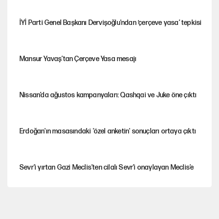
İYİ Parti Genel Başkanı Dervişoğlu'ndan ‘çerçeve yasa’ tepkisi
Mansur Yavaş’tan Çerçeve Yasa mesajı
Nissan’da ağustos kampanyaları: Qashqai ve Juke öne çıktı
Erdoğan'ın masasındaki 'özel anketin' sonuçları ortaya çıktı
Sevr’i yırtan Gazi Meclis’ten cilalı Sevr’i onaylayan Meclis’e
Güney Koreli yayıncı İstanbul sokaklarında tacize uğradı