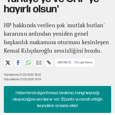
hayırlı olsun'
HP hakkında verilen şok 'mutlak butlan'
kararının ardından yeniden genel
başkanlık makamına oturması kesinleşen
Kemal Kılıçdaroğlu sessizliğini bozdu.
ABONE OL
Yayınlanma: 21.05.2026 18:02
Güncelleme: 21.05.2026 18:14
Haberlerini algoritmaya bırakma, hangi kaynağı
okuyacağına sen karar ver. 12punto'yu tercih ettiğin
kaynaklar arasına ekle!