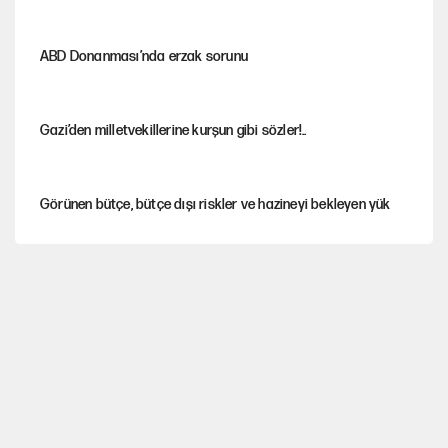
ABD Donanması’nda erzak sorunu
Gazi’den milletvekillerine kurşun gibi sözler!..
Görünen bütçe, bütçe dışı riskler ve hazineyi bekleyen yük
MASAK raporunda kim ne kadar bağış yaptı?
İsrail’in Kürt planı
AKP’li üç belediyeye operasyon hazırlığı!