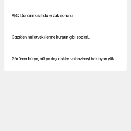
ABD Donanması’nda erzak sorunu
Gazi’den milletvekillerine kurşun gibi sözler!..
Görünen bütçe, bütçe dışı riskler ve hazineyi bekleyen yük
MASAK raporunda kim ne kadar bağış yaptı?
İsrail’in Kürt planı
AKP’li üç belediyeye operasyon hazırlığı!