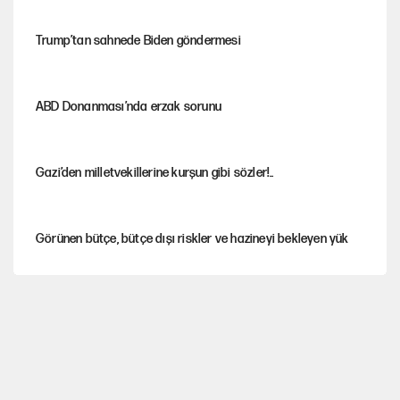
Trump’tan sahnede Biden göndermesi
ABD Donanması’nda erzak sorunu
Gazi’den milletvekillerine kurşun gibi sözler!..
Görünen bütçe, bütçe dışı riskler ve hazineyi bekleyen yük
MASAK raporunda kim ne kadar bağış yaptı?
İsrail’in Kürt planı