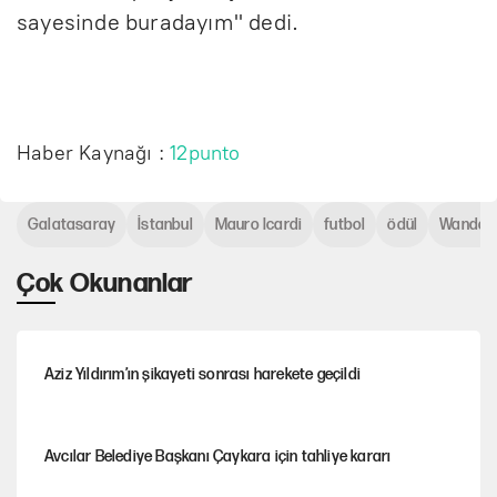
sayesinde buradayım" dedi.
Haber Kaynağı :
12punto
Galatasaray
İstanbul
Mauro Icardi
futbol
ödül
Wanda 
Çok Okunanlar
Aziz Yıldırım’ın şikayeti sonrası harekete geçildi
Avcılar Belediye Başkanı Çaykara için tahliye kararı