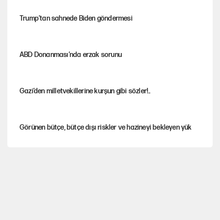
Trump’tan sahnede Biden göndermesi
ABD Donanması’nda erzak sorunu
Gazi’den milletvekillerine kurşun gibi sözler!..
Görünen bütçe, bütçe dışı riskler ve hazineyi bekleyen yük
MASAK raporunda kim ne kadar bağış yaptı?
İsrail’in Kürt planı