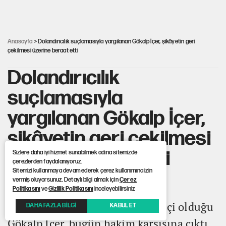
Yeni Parti'ye eski program: Ey Kemal Derviş, geldinse vur!
Anasayfa
> Dolandırıcılık suçlamasıyla yargılanan Gökalp İçer, şikâyetin geri
çekilmesi üzerine beraat etti
Dolandırıcılık
suçlamasıyla
yargılanan Gökalp İçer,
şikâyetin geri çekilmesi
üzerine beraat etti
Sizlere daha iyi hizmet sunabilmek adına sitemizde
çerezlerden faydalanıyoruz.
Sitemizi kullanmaya devam ederek çerez kullanımına izin
vermiş oluyorsunuz. Detaylı bilgi almak için
Çerez
Azerbaycanlı üç diplomatın
Politikasını
ve
Gizlilik Politikasını
inceleyebilirsiniz
dolandırıcılıkla suçlayıp şikâyetçi olduğu
DAHA FAZLA BİLGİ
KABUL ET
Gökalp İçer, bugün hakim karşısına çıktı.