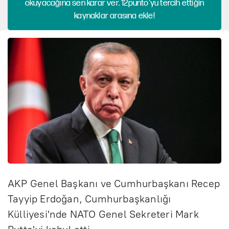
okuyacağına sen karar ver. 12punto'yu tercih ettiğin
kaynaklar arasına ekle!
AKP Genel Başkanı ve Cumhurbaşkanı Recep
Tayyip Erdoğan, Cumhurbaşkanlığı
Külliyesi'nde NATO Genel Sekreteri Mark