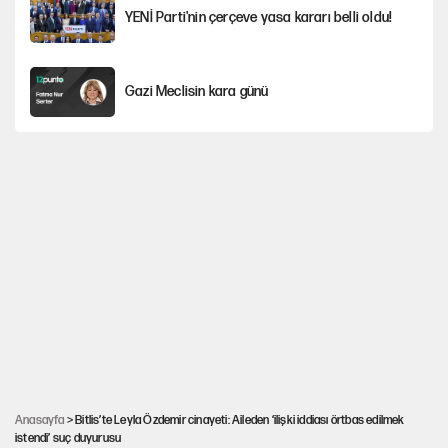
YENİ Parti'nin çerçeve yasa kararı belli oldu!
Gazi Meclisin kara günü
Karadeniz’de dron saldırısına uğrayan
NADEZHDA gemisi Türkiye'ye geldi
Miras kalan taşınmazların satışında yeni model
Kredi kartı şifresinde bu rakamı kullananlar
dikkat!
Avrupa'nın çöpü için Çukurova'yı ve Akdeniz'i
feda etmeye değer mi?
Anasayfa
> Bitlis’te Leyla Özdemir cinayeti: Aileden ‘ilişki iddiası örtbas edilmek
istendi’ suç duyurusu