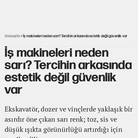
Kredi kartı şifresinde bu rakamı kullananlar dikkat!
Avrupa'nın çöpü için Çukurova'yı ve Akdeniz'i feda etmeye
değer mi?
Anasayfa
> İş makineleri neden sarı? Tercihin arkasında estetik değil güvenlik var
İş makineleri neden
sarı? Tercihin arkasında
estetik değil güvenlik
var
Ekskavatör, dozer ve vinçlerde yaklaşık bir
asırdır öne çıkan sarı renk; toz, sis ve
düşük ışıkta görünürlüğü artırdığı için