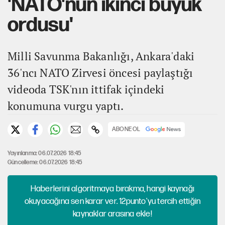
'NATO'nun ikinci büyük
ordusu'
Milli Savunma Bakanlığı, Ankara'daki
36'ncı NATO Zirvesi öncesi paylaştığı
videoda TSK'nın ittifak içindeki
konumuna vurgu yaptı.
ABONE OL
Yayınlanma: 06.07.2026 18:45
Güncelleme: 06.07.2026 18:45
Haberlerini algoritmaya bırakma, hangi kaynağı
okuyacağına sen karar ver. 12punto'yu tercih ettiğin
kaynaklar arasına ekle!