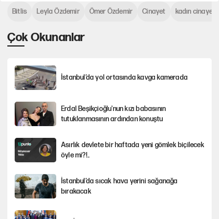
Bitlis
Leyla Özdemir
Ömer Özdemir
Cinayet
kadın cinayeti
Çok Okunanlar
İstanbul’da yol ortasında kavga kamerada
Erdal Beşikçioğlu'nun kızı babasının
tutuklanmasının ardından konuştu
Asırlık devlete bir haftada yeni gömlek biçilecek
öyle mi?!..
İstanbul’da sıcak hava yerini sağanağa
bırakacak