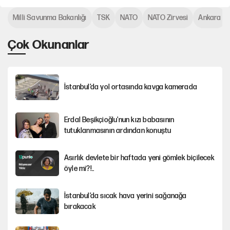
Milli Savunma Bakanlığı
TSK
NATO
NATO Zirvesi
Ankara
Çok Okunanlar
İstanbul’da yol ortasında kavga kamerada
Erdal Beşikçioğlu'nun kızı babasının
tutuklanmasının ardından konuştu
Asırlık devlete bir haftada yeni gömlek biçilecek
öyle mi?!..
İstanbul’da sıcak hava yerini sağanağa
bırakacak