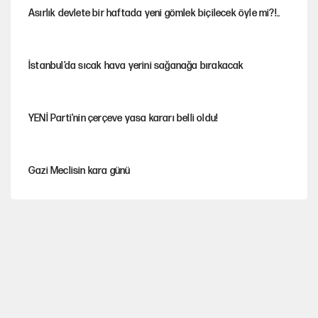
Asırlık devlete bir haftada yeni gömlek biçilecek öyle mi?!..
İstanbul’da sıcak hava yerini sağanağa bırakacak
YENİ Parti'nin çerçeve yasa kararı belli oldu!
Gazi Meclisin kara günü
Karadeniz’de dron saldırısına uğrayan NADEZHDA gemisi
Türkiye'ye geldi
Miras kalan taşınmazların satışında yeni model