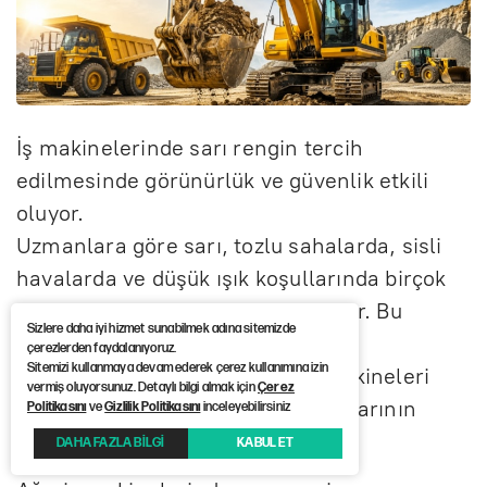
İş makinelerinde sarı rengin tercih
edilmesinde görünürlük ve güvenlik etkili
oluyor.
Uzmanlara göre sarı, tozlu sahalarda, sisli
havalarda ve düşük ışık koşullarında birçok
renge göre daha kolay fark ediliyor. Bu
Sizlere daha iyi hizmet sunabilmek adına sitemizde
sayede operatörlerin ve sahadaki
çerezlerden faydalanıyoruz.
Sitemizi kullanmaya devam ederek çerez kullanımına izin
çalışanların hareket halindeki makineleri
vermiş oluyorsunuz. Detaylı bilgi almak için
Çerez
daha erken görmesi, olası iş kazalarının
Politikasını
ve
Gizlilik Politikasını
inceleyebilirsiniz
azaltılmasına katkı sağlıyor.
DAHA FAZLA BİLGİ
KABUL ET