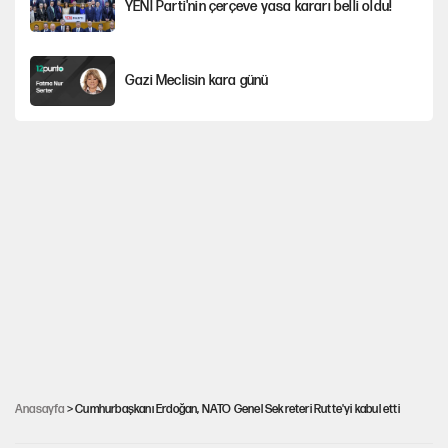
YENİ Parti'nin çerçeve yasa kararı belli oldu!
Gazi Meclisin kara günü
Karadeniz’de dron saldırısına uğrayan
NADEZHDA gemisi Türkiye'ye geldi
Miras kalan taşınmazların satışında yeni model
Kredi kartı şifresinde bu rakamı kullananlar
dikkat!
Avrupa'nın çöpü için Çukurova'yı ve Akdeniz'i
feda etmeye değer mi?
Anasayfa
> Cumhurbaşkanı Erdoğan, NATO Genel Sekreteri Rutte'yi kabul etti