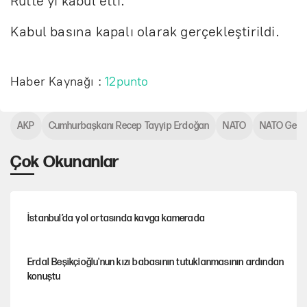
Rutte'yi kabul etti.
Kabul basına kapalı olarak gerçekleştirildi.
Haber Kaynağı :
12punto
AKP
Cumhurbaşkanı Recep Tayyip Erdoğan
NATO
NATO Genel
Çok Okunanlar
İstanbul’da yol ortasında kavga kamerada
Erdal Beşikçioğlu'nun kızı babasının tutuklanmasının ardından
konuştu