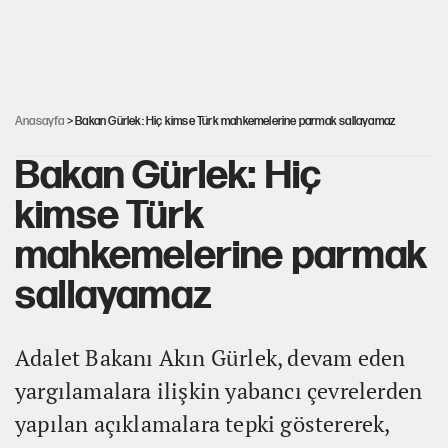
Kredi kartı şifresinde bu rakamı kullananlar dikkat!
Avrupa'nın çöpü için Çukurova'yı ve Akdeniz'i feda etmeye
değer mi?
Anasayfa
> Bakan Gürlek: Hiç kimse Türk mahkemelerine parmak sallayamaz
Bakan Gürlek: Hiç
kimse Türk
mahkemelerine parmak
sallayamaz
Adalet Bakanı Akın Gürlek, devam eden
yargılamalara ilişkin yabancı çevrelerden
yapılan açıklamalara tepki göstererek,