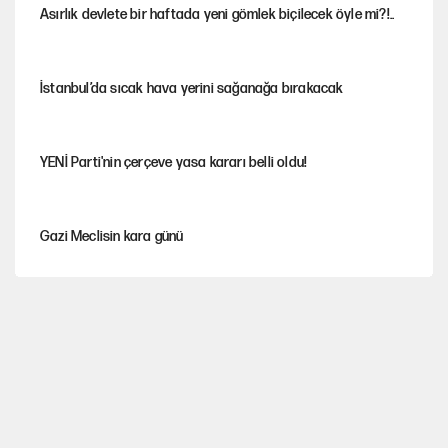
Asırlık devlete bir haftada yeni gömlek biçilecek öyle mi?!..
İstanbul’da sıcak hava yerini sağanağa bırakacak
YENİ Parti'nin çerçeve yasa kararı belli oldu!
Gazi Meclisin kara günü
Karadeniz’de dron saldırısına uğrayan NADEZHDA gemisi
Türkiye'ye geldi
Miras kalan taşınmazların satışında yeni model