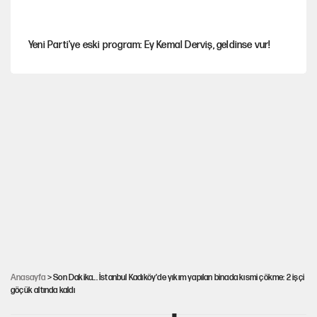
Yeni Parti'ye eski program: Ey Kemal Derviş, geldinse vur!
Görünen bütçe, bütçe dışı riskler ve hazineyi bekleyen yük
İsrail’in Kürt planı
Sahibinden satılık pasaport
AKP’ye geçen belediye başkanları için dikkat çeken yorum
Anasayfa
> Son Dakika... İstanbul Kadıköy'de yıkım yapılan binada kısmi çökme: 2 işçi
göçük altında kaldı