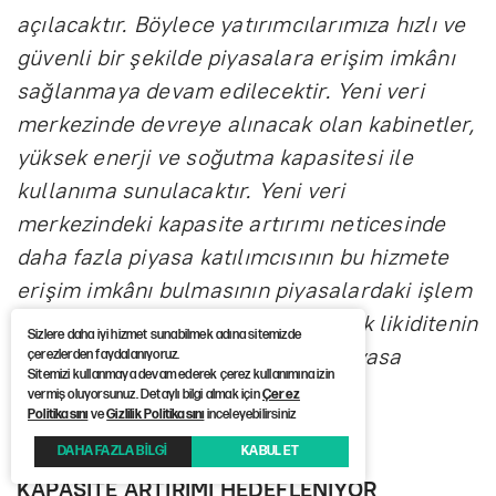
açılacaktır. Böylece yatırımcılarımıza hızlı ve
güvenli bir şekilde piyasalara erişim imkânı
sağlanmaya devam edilecektir. Yeni veri
merkezinde devreye alınacak olan kabinetler,
yüksek enerji ve soğutma kapasitesi ile
kullanıma sunulacaktır. Yeni veri
merkezindeki kapasite artırımı neticesinde
daha fazla piyasa katılımcısının bu hizmete
erişim imkânı bulmasının piyasalardaki işlem
hacimlerine olumlu etki sağlayarak likiditenin
Sizlere daha iyi hizmet sunabilmek adına sitemizde
artmasına katkı sağlayacağı ve piyasa
çerezlerden faydalanıyoruz.
Sitemizi kullanmaya devam ederek çerez kullanımına izin
kalitesini daha da yükselteceği
vermiş oluyorsunuz. Detaylı bilgi almak için
Çerez
Politikasını
ve
Gizlilik Politikasını
inceleyebilirsiniz
düşünülmektedir.’’
DAHA FAZLA BİLGİ
KABUL ET
KAPASİTE ARTIRIMI HEDEFLENİYOR