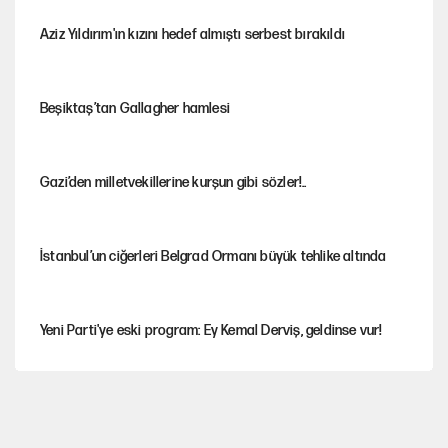
Aziz Yıldırım'ın kızını hedef almıştı serbest bırakıldı
Beşiktaş’tan Gallagher hamlesi
Gazi’den milletvekillerine kurşun gibi sözler!..
İstanbul’un ciğerleri Belgrad Ormanı büyük tehlike altında
Yeni Parti'ye eski program: Ey Kemal Derviş, geldinse vur!
Görünen bütçe, bütçe dışı riskler ve hazineyi bekleyen yük