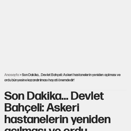
Görünen bütçe, bütçe dışı riskler ve hazineyi bekleyen yük
İsrail’in Kürt planı
Sahibinden satılık pasaport
AKP’ye geçen belediye başkanları için dikkat çeken yorum
Anasayfa
> Son Dakika... Devlet Bahçeli: Askeri hastanelerin yeniden açılması ve
ordu bünyesine kazandırılması hayati önemdedir!
Son Dakika... Devlet
Bahçeli: Askeri
hastanelerin yeniden