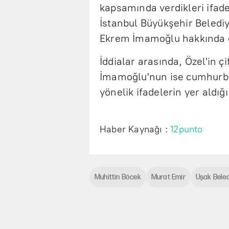
kapsamında verdikleri ifad
İstanbul Büyükşehir Beledi
Ekrem İmamoğlu hakkında çe
İddialar arasında, Özel'in çi
İmamoğlu'nun ise cumhurbaş
yönelik ifadelerin yer aldığı 
Haber Kaynağı :
12punto
Muhittin Böcek
Murat Emir
Uşak Beled