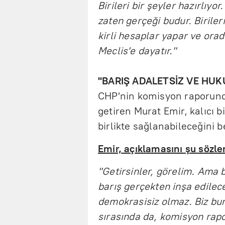
Birileri bir şeyler hazırlıyo
zaten gerçeği budur. Birileri
kirli hesaplar yapar ve orada
Meclis'e dayatır."
"BARIŞ ADALETSİZ VE HU
CHP'nin komisyon raporunda
getiren Murat Emir, kalıcı b
birlikte sağlanabileceğini be
Emir, açıklamasını şu sözl
"Getirsinler, görelim. Ama 
barış gerçekten inşa edile
demokrasisiz olmaz. Biz bu
sırasında da, komisyon rap