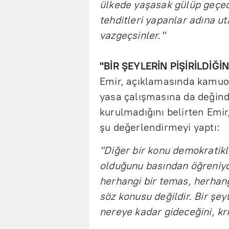
ülkede yaşasak gülüp geçec
tehditleri yapanlar adına u
vazgeçsinler."
"BİR ŞEYLERİN PİŞİRİLDİĞİ
Emir, açıklamasında kamu
yasa çalışmasına da değind
kurulmadığını belirten Emir
şu değerlendirmeyi yaptı:
"Diğer bir konu demokratikl
olduğunu basından öğreniyo
herhangi bir temas, herhangi 
söz konusu değildir. Bir şeyle
nereye kadar gideceğini, kri