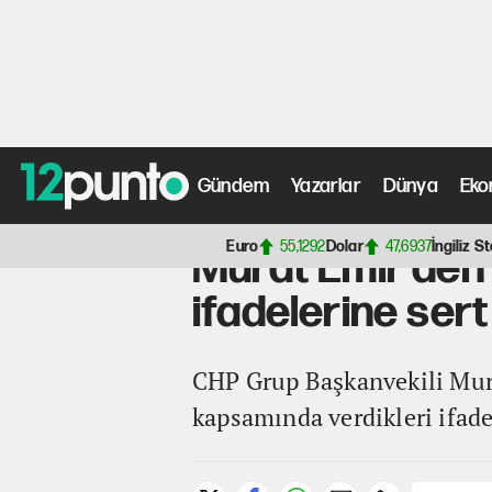
Gündem
Yazarlar
Dünya
Eko
Anasayfa
>
Gündem Haberleri
> Murat Emir'den Böcek ve
Euro
55,1292
Dolar
47,6937
İngiliz St
Murat Emir'den 
ifadelerine sert
CHP Grup Başkanvekili Mura
kapsamında verdikleri ifadel