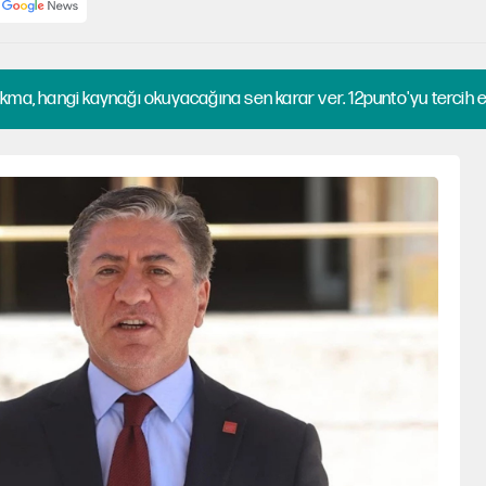
kma, hangi kaynağı okuyacağına sen karar ver. 12punto'yu tercih et