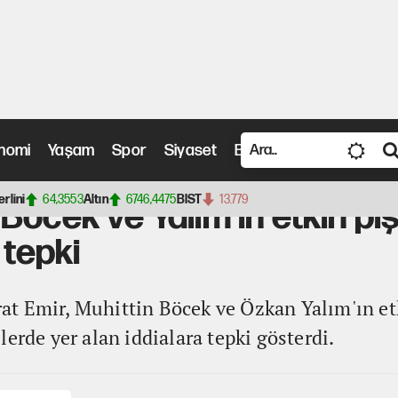
nomi
Yaşam
Spor
Siyaset
Bilim ve Teknoloji
Vide
 Yalım'ın etkin pişmanlık ifadelerine sert tepki
erlini
64,3553
Altın
6746,4475
BIST
13.779
Böcek ve Yalım'ın etkin pi
 tepki
t Emir, Muhittin Böcek ve Özkan Yalım'ın et
erde yer alan iddialara tepki gösterdi.