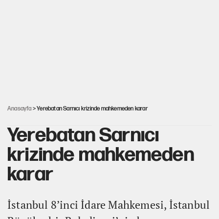
ABD ekonomisi ve NATO’nun işlevi
Ağustos ayında emekli promosyonları güncellendi
Kılıçdaroğlu'nun grup konuşması CHP'yi karıştırdı!
Anasayfa
> Yerebatan Sarnıcı krizinde mahkemeden karar
Yerebatan Sarnıcı
krizinde mahkemeden
karar
İstanbul 8’inci İdare Mahkemesi, İstanbul