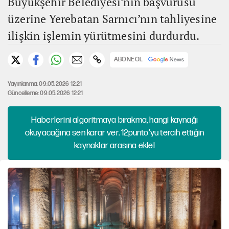
Büyükşehir Belediyesi’nin başvurusu
üzerine Yerebatan Sarnıcı’nın tahliyesine
ilişkin işlemin yürütmesini durdurdu.
ABONE OL
Yayınlanma: 09.05.2026 12:21
Güncelleme: 09.05.2026 12:21
Haberlerini algoritmaya bırakma, hangi kaynağı
okuyacağına sen karar ver. 12punto'yu tercih ettiğin
kaynaklar arasına ekle!