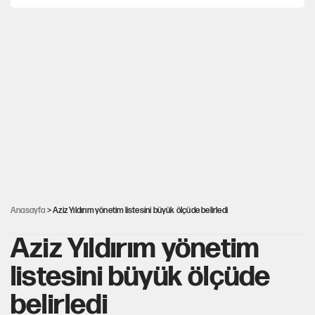
Hayye ale’s-SALAH, Hayye ale’l-felâh
ABD ekonomisi ve NATO’nun işlevi
Ağustos ayında emekli promosyonları
güncellendi
Kılıçdaroğlu'nun grup konuşması CHP'yi
karıştırdı!
Anasayfa
> Aziz Yıldırım yönetim listesini büyük ölçüde belirledi
Aziz Yıldırım yönetim
listesini büyük ölçüde
belirledi