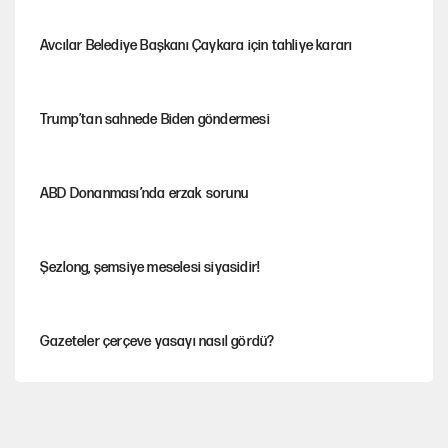
Avcılar Belediye Başkanı Çaykara için tahliye kararı
Trump’tan sahnede Biden göndermesi
ABD Donanması’nda erzak sorunu
Şezlong, şemsiye meselesi siyasidir!
Gazeteler çerçeve yasayı nasıl gördü?
Hayye ale’s-SALAH, Hayye ale’l-felâh