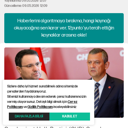
Yayınlanma: 09.05.2026 12:07
Güncelleme: 09.05.2026 12:09
Haberlerini algoritmaya bırakma, hangi kaynağı
okuyacağına sen karar ver. 12punto'yu tercih ettiğin
kaynaklar arasına ekle!
Sizlere daha iyi hizmet sunabilmek adına sitemizde
çerezlerden faydalanıyoruz.
Sitemizi kullanmaya devam ederek çerez kullanımına izin
vermiş oluyorsunuz. Detaylı bilgi almak için
Çerez
Politikasını
ve
Gizlilik Politikasını
inceleyebilirsiniz
DAHA FAZLA BİLGİ
KABUL ET