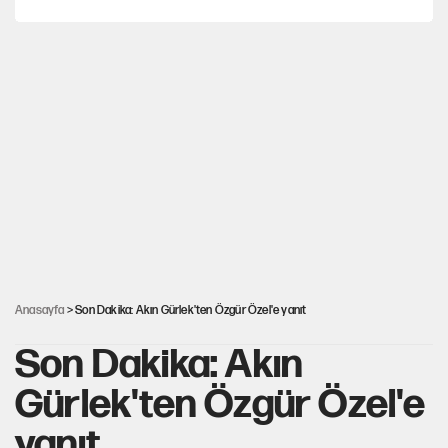
Hayye ale’s-SALAH, Hayye ale’l-felâh
ABD ekonomisi ve NATO’nun işlevi
Ağustos ayında emekli promosyonları güncellendi
Kılıçdaroğlu'nun grup konuşması CHP'yi karıştırdı!
Anasayfa
> Son Dakika: Akın Gürlek'ten Özgür Özel'e yanıt
Son Dakika: Akın
Gürlek'ten Özgür Özel'e
yanıt