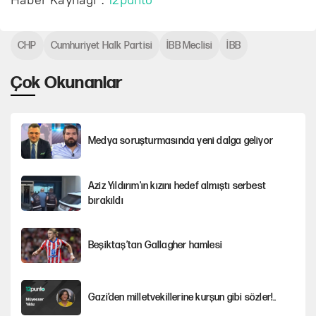
CHP
Cumhuriyet Halk Partisi
İBB Meclisi
İBB
Çok Okunanlar
Medya soruşturmasında yeni dalga geliyor
Aziz Yıldırım'ın kızını hedef almıştı serbest
bırakıldı
Beşiktaş’tan Gallagher hamlesi
Gazi’den milletvekillerine kurşun gibi sözler!..