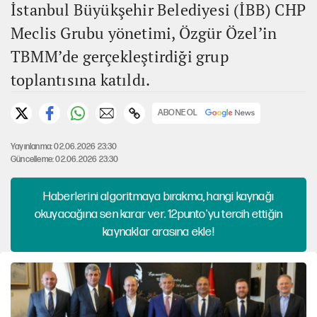
İstanbul Büyükşehir Belediyesi (İBB) CHP
Meclis Grubu yönetimi, Özgür Özel’in
TBMM’de gerçekleştirdiği grup
toplantısına katıldı.
ABONE OL
Yayınlanma: 02.06.2026 23:30
Güncelleme: 02.06.2026 23:30
Haberlerini algoritmaya bırakma, hangi kaynağı
okuyacağına sen karar ver. 12punto'yu tercih ettiğin
kaynaklar arasına ekle!