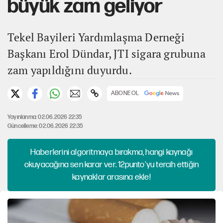
büyük zam geliyor
Tekel Bayileri Yardımlaşma Derneği
Başkanı Erol Dündar, JTI sigara grubuna
zam yapıldığını duyurdu.
ABONE OL
Yayınlanma: 02.06.2026 22:35
Güncelleme: 02.06.2026 22:35
Haberlerini algoritmaya bırakma, hangi kaynağı
okuyacağına sen karar ver. 12punto'yu tercih ettiğin
kaynaklar arasına ekle!