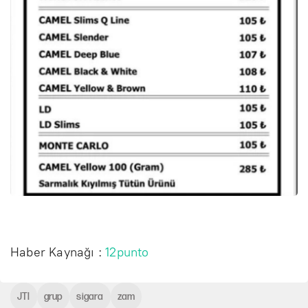
Haber Kaynağı :
12punto
JTI
grup
sigara
zam