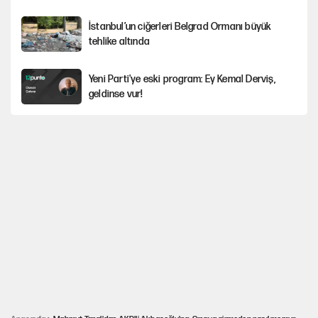
İstanbul’un ciğerleri Belgrad Ormanı büyük
tehlike altında
Yeni Parti'ye eski program: Ey Kemal Derviş,
geldinse vur!
Gürsel Tekin'den YENİ Parti’li genç hakkında
savcılığa şikayet
Görünen bütçe, bütçe dışı riskler ve hazineyi
bekleyen yük
İsrail’in Kürt planı
Sahibinden satılık pasaport