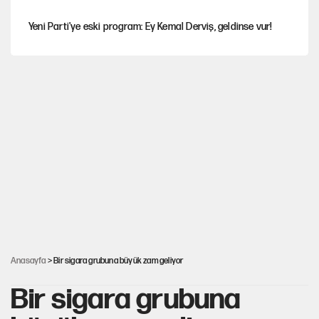
Yeni Parti'ye eski program: Ey Kemal Derviş, geldinse vur!
Gürsel Tekin'den YENİ Parti’li genç hakkında savcılığa şikayet
Görünen bütçe, bütçe dışı riskler ve hazineyi bekleyen yük
İsrail’in Kürt planı
Sahibinden satılık pasaport
Anasayfa
> Bir sigara grubuna büyük zam geliyor
Bir sigara grubuna