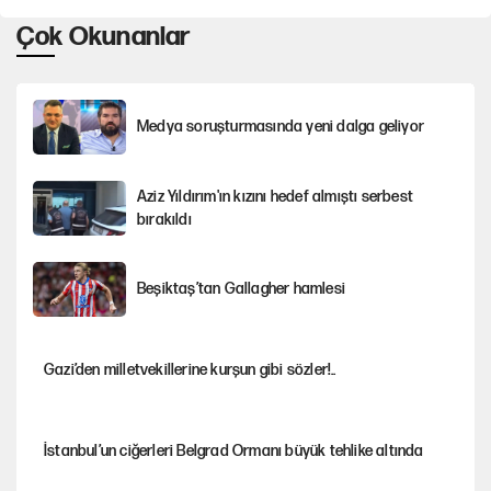
Çok Okunanlar
Medya soruşturmasında yeni dalga geliyor
Aziz Yıldırım'ın kızını hedef almıştı serbest
bırakıldı
Beşiktaş’tan Gallagher hamlesi
Gazi’den milletvekillerine kurşun gibi sözler!..
İstanbul’un ciğerleri Belgrad Ormanı büyük tehlike altında