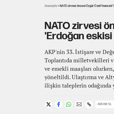
Anasayfa
> NATO zirvesi öncesi Özgür Özel Financial Ti
NATO zirvesi ön
'Erdoğan eskisi 
AKP'nin 33. İstişare ve Değe
Toplantıda milletvekilleri
ve emekli maaşları olurken
yöneltildi. Ulaştırma ve Al
ilişkin taleplerin odağında y
ABONE OL