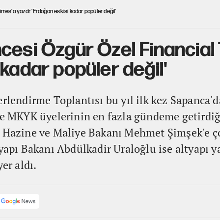
mes'a yazdı: 'Erdoğan eskisi kadar popüler değil'
cesi Özgür Özel Financial 
kadar popüler değil'
rlendirme Toplantısı bu yıl ilk kez Sapanca'da
 ve MKYK üyelerinin en fazla gündeme getird
, Hazine ve Maliye Bakanı Mehmet Şimşek'e ç
tyapı Bakanı Abdülkadir Uraloğlu ise altyapı y
er aldı.