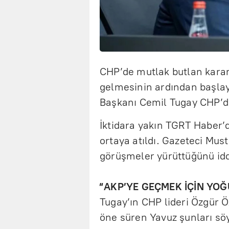
CHP’de mutlak butlan karar
gelmesinin ardından başlay
Başkanı Cemil Tugay CHP’den
İktidara yakın TGRT Haber’d
ortaya atıldı. Gazeteci Mus
görüşmeler yürüttüğünü idd
“AKP’YE GEÇMEK İÇİN YOĞ
Tugay’ın CHP lideri Özgür Ö
öne süren Yavuz şunları sö