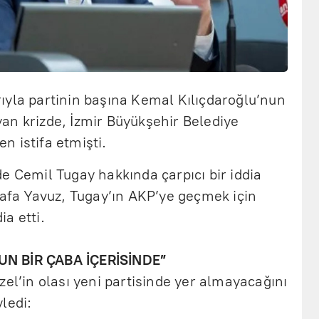
ıyla partinin başına Kemal Kılıçdaroğlu’nun
an krizde, İzmir Büyükşehir Belediye
 istifa etmişti.
e Cemil Tugay hakkında çarpıcı bir iddia
tafa Yavuz, Tugay’ın AKP’ye geçmek için
ia etti.
UN BİR ÇABA İÇERİSİNDE”
zel’in olası yeni partisinde yer almayacağını
yledi: