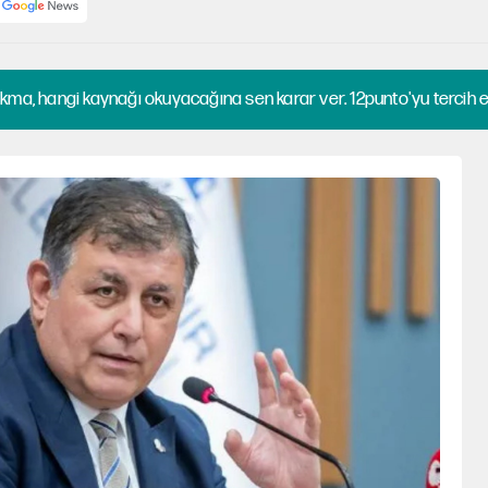
kma, hangi kaynağı okuyacağına sen karar ver. 12punto'yu tercih et