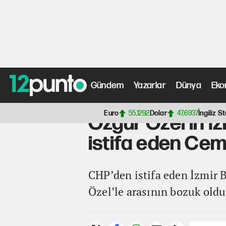
Gündem
Yazarlar
Dünya
Eko
Anasayfa
>
Gündem Haberleri
> Özgür Özel'in İzmir zi
Euro
55,1292
Dolar
47,6937
İngiliz St
Özgür Özel'in İ
istifa eden Cem
CHP’den istifa eden İzmir 
Özel’le arasının bozuk old