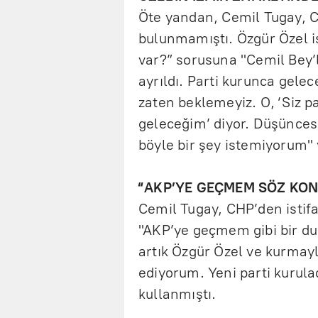
Öte yandan, Cemil Tugay, CH
bulunmamıştı. Özgür Özel i
var?” sorusuna "Cemil Bey’l
ayrıldı. Parti kurunca gele
zaten beklemeyiz. O, ‘Siz p
geleceğim’ diyor. Düşünces
böyle bir şey istemiyorum" 
“AKP’YE GEÇMEM SÖZ KON
Cemil Tugay, CHP’den istif
"AKP’ye geçmem gibi bir du
artık Özgür Özel ve kurmayla
ediyorum. Yeni parti kurula
kullanmıştı.