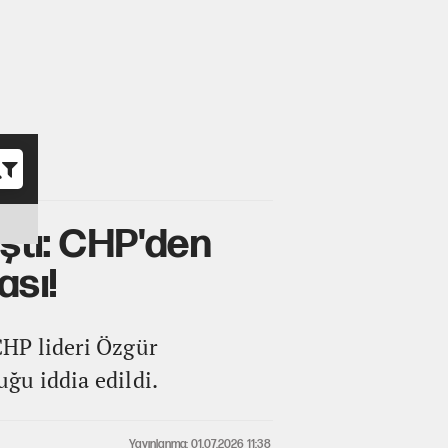
o
ıştı: CHP'den
ası!
CHP lideri Özgür
ğu iddia edildi.
Yayınlanma: 01.07.2026 11:38