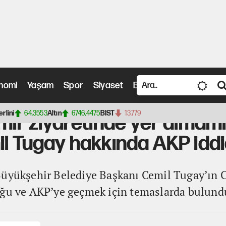
nomi
Yaşam
Spor
Siyaset
Bilim ve Teknoloji
Vide
yaretinde yer almamıştı: CHP'den istifa eden Cemil Tugay hakkında AKP iddiası!
erlini
64,3553
Altın
6746,4475
BIST
13.779
zmir ziyaretinde yer almam
il Tugay hakkında AKP iddi
Büyükşehir Belediye Başkanı Cemil Tugay’ın 
uğu ve AKP’ye geçmek için temaslarda bulundu