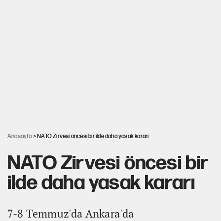
İtalya, askıya aldığı İspanya ile Schengen uygulaması için
tarih verdi
Salah’ın Trabzonspor alacakları için haciz süreci
Cem Gürdeniz'den 'Mekke Ortak Savunma Anlaşması' için
kritik uyarı
CHP-Yeni Parti tartışmasının arkasına gizlenen tarihsel süreç
Anasayfa
> NATO Zirvesi öncesi bir ilde daha yasak kararı
NATO Zirvesi öncesi bir
ilde daha yasak kararı
7-8 Temmuz'da Ankara'da