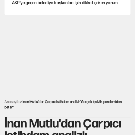
AKP’ye geçen belediye başkanları için dikkat çeken yorum
İtalya, askıya aldığı İspanya ile Schengen uygulaması için
tarih verdi
Salah’ın Trabzonspor alacakları için haciz süreci
Cem Gürdeniz'den 'Mekke Ortak Savunma Anlaşması' için
kritik uyarı
CHP-Yeni Parti tartışmasının arkasına gizlenen tarihsel süreç
Anasayfa
> İnan Mutlu'dan Çarpıcı istihdam analizi: 'Gerçek işsizlik pandemiden
beter!'
İnan Mutlu'dan Çarpıcı