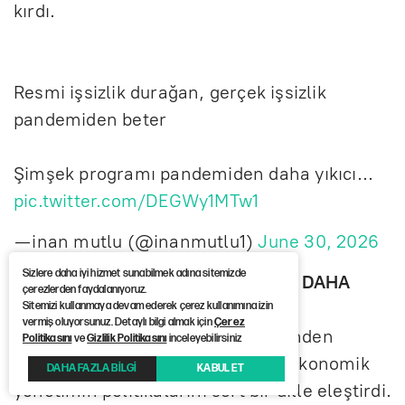
kırdı.
Resmi işsizlik durağan, gerçek işsizlik
pandemiden beter
Şimşek programı pandemiden daha yıkıcı...
pic.twitter.com/DEGWy1MTw1
— inan mutlu (@inanmutlu1)
June 30, 2026
Sizlere daha iyi hizmet sunabilmek adına sitemizde
"ŞİMŞEK PROGRAMI PANDEMİDEN DAHA
çerezlerden faydalanıyoruz.
YIKICI"
Sitemizi kullanmaya devam ederek çerez kullanımına izin
vermiş oluyorsunuz. Detaylı bilgi almak için
Çerez
İnan Mutlu, paylaştığı grafik üzerinden
Politikasını
ve
Gizlilik Politikasını
inceleyebilirsiniz
yaptığı değerlendirmede mevcut ekonomik
DAHA FAZLA BİLGİ
KABUL ET
yönetimin politikalarını sert bir dille eleştirdi.