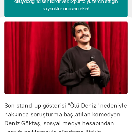
okuyacağına sen karar ver. 12punto'yu tercih ettiğin
kaynaklar arasına ekle!
Son stand-up gösterisi "Ölü Deniz" nedeniyle
hakkında soruşturma başlatılan komedyen
Deniz Göktaş, sosyal medya hesabından