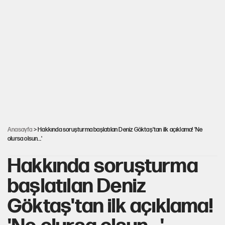
uygulaması için tarih verdi
Salah’ın Trabzonspor alacakları için haciz
süreci
Cem Gürdeniz'den 'Mekke Ortak Savunma
Anlaşması' için kritik uyarı
CHP-Yeni Parti tartışmasının arkasına gizlenen
tarihsel süreç
Anasayfa
> Hakkında soruşturma başlatılan Deniz Göktaş'tan ilk açıklama! 'Ne
olursa olsun...'
Hakkında soruşturma
başlatılan Deniz
Göktaş'tan ilk açıklama!