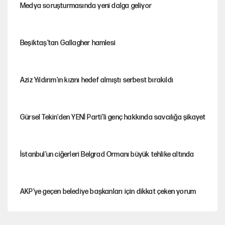
Medya soruşturmasında yeni dalga geliyor
Beşiktaş’tan Gallagher hamlesi
Aziz Yıldırım'ın kızını hedef almıştı serbest bırakıldı
Gürsel Tekin'den YENİ Parti’li genç hakkında savcılığa şikayet
İstanbul’un ciğerleri Belgrad Ormanı büyük tehlike altında
AKP’ye geçen belediye başkanları için dikkat çeken yorum
İtalya, askıya aldığı İspanya ile Schengen uygulaması için