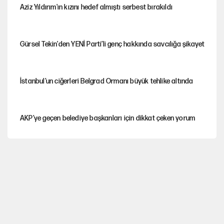
Aziz Yıldırım'ın kızını hedef almıştı serbest bırakıldı
Gürsel Tekin'den YENİ Parti’li genç hakkında savcılığa şikayet
İstanbul’un ciğerleri Belgrad Ormanı büyük tehlike altında
AKP’ye geçen belediye başkanları için dikkat çeken yorum
İtalya, askıya aldığı İspanya ile Schengen uygulaması için
tarih verdi
Salah’ın Trabzonspor alacakları için haciz süreci