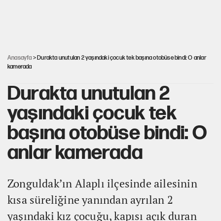
Cem Gürdeniz'den 'Mekke Ortak Savunma Anlaşması' için
kritik uyarı
CHP-Yeni Parti tartışmasının arkasına gizlenen tarihsel süreç
Anasayfa
> Durakta unutulan 2 yaşındaki çocuk tek başına otobüse bindi: O anlar
kamerada
Durakta unutulan 2
yaşındaki çocuk tek
başına otobüse bindi: O
anlar kamerada
Zonguldak’ın Alaplı ilçesinde ailesinin
kısa süreliğine yanından ayrılan 2
yaşındaki kız çocuğu, kapısı açık duran