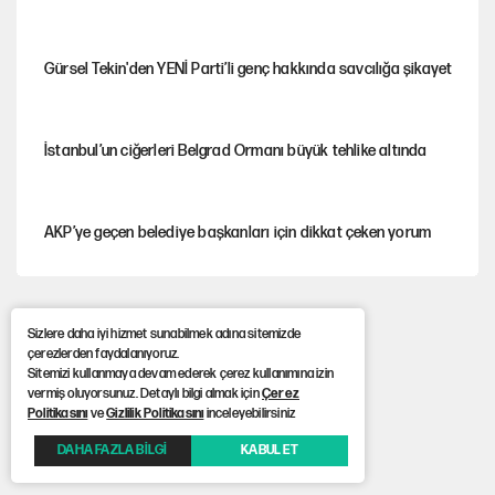
Gürsel Tekin'den YENİ Parti’li genç hakkında savcılığa şikayet
İstanbul’un ciğerleri Belgrad Ormanı büyük tehlike altında
AKP’ye geçen belediye başkanları için dikkat çeken yorum
İtalya, askıya aldığı İspanya ile Schengen uygulaması için
tarih verdi
Sizlere daha iyi hizmet sunabilmek adına sitemizde
çerezlerden faydalanıyoruz.
Sitemizi kullanmaya devam ederek çerez kullanımına izin
vermiş oluyorsunuz. Detaylı bilgi almak için
Çerez
Salah’ın Trabzonspor alacakları için haciz süreci
Politikasını
ve
Gizlilik Politikasını
inceleyebilirsiniz
DAHA FAZLA BİLGİ
KABUL ET
Cem Gürdeniz'den 'Mekke Ortak Savunma Anlaşması' için
kritik uyarı