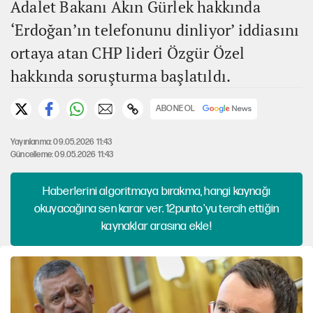
Adalet Bakanı Akın Gürlek hakkında
‘Erdoğan’ın telefonunu dinliyor’ iddiasını
ortaya atan CHP lideri Özgür Özel
hakkında soruşturma başlatıldı.
ABONE OL
Yayınlanma: 09.05.2026 11:43
Güncelleme: 09.05.2026 11:43
Haberlerini algoritmaya bırakma, hangi kaynağı
okuyacağına sen karar ver. 12punto'yu tercih ettiğin
kaynaklar arasına ekle!