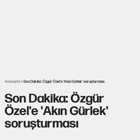
tarih verdi
Salah’ın Trabzonspor alacakları için haciz süreci
Cem Gürdeniz'den 'Mekke Ortak Savunma Anlaşması' için
kritik uyarı
CHP-Yeni Parti tartışmasının arkasına gizlenen tarihsel süreç
Anasayfa
> Son Dakika: Özgür Özel'e 'Akın Gürlek' soruşturması
Son Dakika: Özgür
Özel'e 'Akın Gürlek'
soruşturması