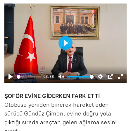
B
a
ş
03:38
l
B
S
A
P
E
a
a
e
y
I
n
ŞOFÖR EVİNE GİDERKEN FARK ETTİ
t
ş
s
a
P
t
Otobüse yeniden binerek hareket eden
sürücü Gündüz Çimen, evine doğru yola
l
s
r
e
çıktığı sırada araçtan gelen ağlama sesini
a
i
l
r