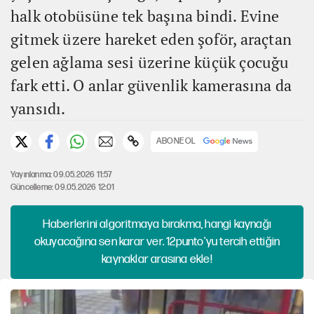
halk otobüsüne tek başına bindi. Evine
gitmek üzere hareket eden şoför, araçtan
gelen ağlama sesi üzerine küçük çocuğu
fark etti. O anlar güvenlik kamerasına da
yansıdı.
ABONE OL
Yayınlanma: 09.05.2026 11:57
Güncelleme: 09.05.2026 12:01
Haberlerini algoritmaya bırakma, hangi kaynağı
okuyacağına sen karar ver. 12punto'yu tercih ettiğin
kaynaklar arasına ekle!