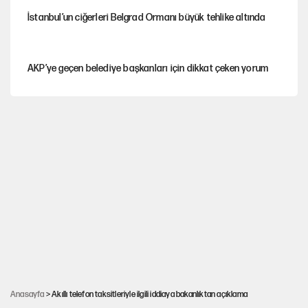
İstanbul’un ciğerleri Belgrad Ormanı büyük tehlike altında
AKP’ye geçen belediye başkanları için dikkat çeken yorum
İtalya, askıya aldığı İspanya ile Schengen uygulaması için
tarih verdi
Salah’ın Trabzonspor alacakları için haciz süreci
Cem Gürdeniz'den 'Mekke Ortak Savunma Anlaşması' için
kritik uyarı
CHP-Yeni Parti tartışmasının arkasına gizlenen tarihsel süreç
Anasayfa
> Akıllı telefon taksitleriyle ilgili iddiaya bakanlıktan açıklama