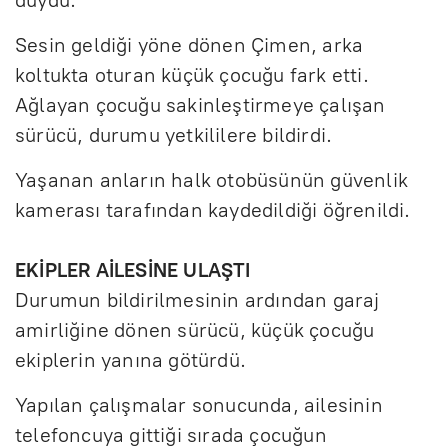
duydu.
t
z
a
f
r
u
Sesin geldiği yöne dönen Çimen, arka
koltukta oturan küçük çocuğu fark etti.
l
Ağlayan çocuğu sakinleştirmeye çalışan
l
sürücü, durumu yetkililere bildirdi.
s
Yaşanan anların halk otobüsünün güvenlik
c
kamerası tarafından kaydedildiği öğrenildi.
r
e
EKİPLER AİLESİNE ULAŞTI
e
Durumun bildirilmesinin ardından garaj
n
amirliğine dönen sürücü, küçük çocuğu
ekiplerin yanına götürdü.
Yapılan çalışmalar sonucunda, ailesinin
telefoncuya gittiği sırada çocuğun