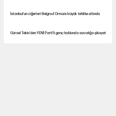
İstanbul’un ciğerleri Belgrad Ormanı büyük tehlike altında
Gürsel Tekin'den YENİ Parti’li genç hakkında savcılığa şikayet
Yeni Parti'ye eski program: Ey Kemal Derviş, geldinse vur!
Görünen bütçe, bütçe dışı riskler ve hazineyi bekleyen yük
İsrail’in Kürt planı
AKP’ye geçen belediye başkanları için dikkat çeken yorum