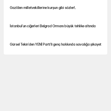
Gazi’den milletvekillerine kurşun gibi sözler!..
İstanbul’un ciğerleri Belgrad Ormanı büyük tehlike altında
Gürsel Tekin'den YENİ Parti’li genç hakkında savcılığa şikayet
Yeni Parti'ye eski program: Ey Kemal Derviş, geldinse vur!
Görünen bütçe, bütçe dışı riskler ve hazineyi bekleyen yük
İsrail’in Kürt planı