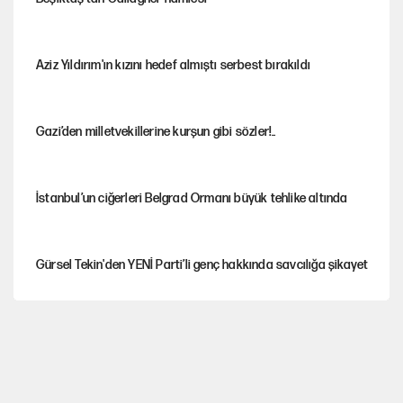
Aziz Yıldırım'ın kızını hedef almıştı serbest bırakıldı
Gazi’den milletvekillerine kurşun gibi sözler!..
İstanbul’un ciğerleri Belgrad Ormanı büyük tehlike altında
Gürsel Tekin'den YENİ Parti’li genç hakkında savcılığa şikayet
Yeni Parti'ye eski program: Ey Kemal Derviş, geldinse vur!
Görünen bütçe, bütçe dışı riskler ve hazineyi bekleyen yük