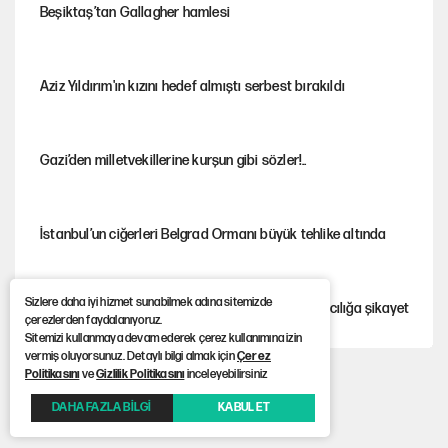
Beşiktaş’tan Gallagher hamlesi
Aziz Yıldırım'ın kızını hedef almıştı serbest bırakıldı
Gazi’den milletvekillerine kurşun gibi sözler!..
İstanbul’un ciğerleri Belgrad Ormanı büyük tehlike altında
Sizlere daha iyi hizmet sunabilmek adına sitemizde
Gürsel Tekin'den YENİ Parti’li genç hakkında savcılığa şikayet
çerezlerden faydalanıyoruz.
Sitemizi kullanmaya devam ederek çerez kullanımına izin
vermiş oluyorsunuz. Detaylı bilgi almak için
Çerez
Politikasını
ve
Gizlilik Politikasını
inceleyebilirsiniz
Yeni Parti'ye eski program: Ey Kemal Derviş, geldinse vur!
DAHA FAZLA BİLGİ
KABUL ET