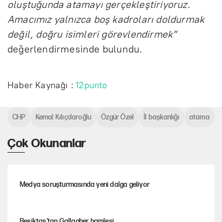
oluştuğunda atamayı gerçekleştiriyoruz.
Amacımız yalnızca boş kadroları doldurmak
değil, doğru isimleri görevlendirmek”
değerlendirmesinde bulundu.
Haber Kaynağı :
12punto
CHP
Kemal Kılıçdaroğlu
Özgür Özel
İl başkanlığı
atama
Çok Okunanlar
Medya soruşturmasında yeni dalga geliyor
Beşiktaş’tan Gallagher hamlesi