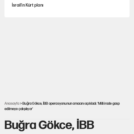
İsrail’in Kürt planı
Sahibinden satılık pasaport
Fatih Altaylı’dan Erdal Beşikçioğlu’na uyuşturucu testi tepkisi
CHP'li Kuşoğlu'ndan YENİ Parti ve kurultay çıkışı
MHP'den Yönter açıklaması: İddialar yalanlandı
Anasayfa
> Buğra Gökce, İBB operasyonunun amacını açıkladı: 'Milli irade gasp
edilmeye çalışılıyor'
Buğra Gökce, İBB