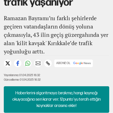
trafik yaşanıyor
Ramazan Bayramı’nı farklı şehirlerde
geçiren vatandaşların dönüş yoluna
çıkmasıyla, 43 ilin geçiş güzergahında yer
alan 'kilit kavşak' Kırıkkale’de trafik
yoğunluğu arttı.
ABONE OL
Yayınlanma: 01.04.2025 16:32
Güncelleme: 01.04.2025 16:32
Haberlerini algoritmaya bırakma, hangi kaynağı
okuyacağına sen karar ver. 12punto'yu tercih ettiğin
kaynaklar arasına ekle!