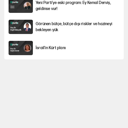
Yeni Parti'ye eski program: Ey Kemal Derviş,
geldinse vur!
Görünen bütçe, bütçe dışı riskler ve hazineyi
bekleyen yük
İsrail’in Kürt planı
Sahibinden satılık pasaport
Fatih Altaylı’dan Erdal Beşikçioğlu’na
uyuşturucu testi tepkisi
CHP'li Kuşoğlu'ndan YENİ Parti ve kurultay çıkışı