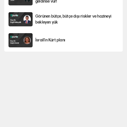
geldinse vur!
Görünen bütçe, bütçe dışı riskler ve hazineyi
bekleyen yük
İsrail’in Kürt planı
Sahibinden satılık pasaport
Fatih Altaylı’dan Erdal Beşikçioğlu’na
uyuşturucu testi tepkisi
CHP'li Kuşoğlu'ndan YENİ Parti ve kurultay çıkışı
MHP'den Yönter açıklaması: İddialar yalanlandı