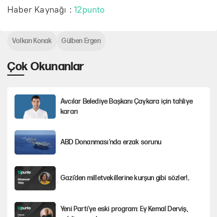
Haber Kaynağı :
12punto
Volkan Konak
Gülben Ergen
Çok Okunanlar
Avcılar Belediye Başkanı Çaykara için tahliye
kararı
ABD Donanması’nda erzak sorunu
Gazi’den milletvekillerine kurşun gibi sözler!..
Yeni Parti'ye eski program: Ey Kemal Derviş,