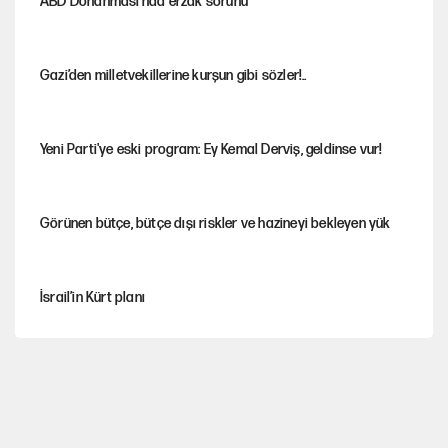
ABD Donanması’nda erzak sorunu
Gazi’den milletvekillerine kurşun gibi sözler!..
Yeni Parti'ye eski program: Ey Kemal Derviş, geldinse vur!
Görünen bütçe, bütçe dışı riskler ve hazineyi bekleyen yük
İsrail’in Kürt planı
Sahibinden satılık pasaport
Fatih Altaylı’dan Erdal Beşikçioğlu’na uyuşturucu testi tepkisi