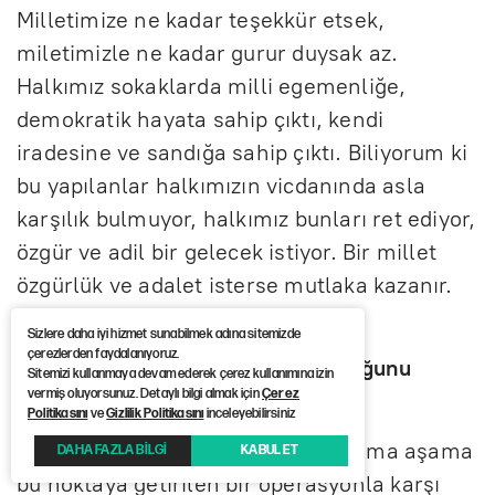
Milletimize ne kadar teşekkür etsek,
miletimizle ne kadar gurur duysak az.
Halkımız sokaklarda milli egemenliğe,
demokratik hayata sahip çıktı, kendi
iradesine ve sandığa sahip çıktı. Biliyorum ki
bu yapılanlar halkımızın vicdanında asla
karşılık bulmuyor, halkımız bunları ret ediyor,
özgür ve adil bir gelecek istiyor. Bir millet
özgürlük ve adalet isterse mutlaka kazanır.
Milletimize şükran doluyum.
Sizlere daha iyi hizmet sunabilmek adına sitemizde
çerezlerden faydalanıyoruz.
Operasyonun nasıl bir hedefi olduğunu
Sitemizi kullanmaya devam ederek çerez kullanımına izin
vermiş oluyorsunuz. Detaylı bilgi almak için
Çerez
düşünüyorsunuz?
Politikasını
ve
Gizlilik Politikasını
inceleyebilirsiniz
Çok uzun süredir devam eden, aşama aşama
DAHA FAZLA BİLGİ
KABUL ET
bu noktaya getirilen bir operasyonla karşı