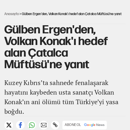
MHP'den Yönter açıklaması: İddialar yalanlandı
Anasayfa
> Gülben Ergen'den, Volkan Konak'ı hedef alan Çatalca Müftüsü'ne yanıt
Gülben Ergen'den,
Volkan Konak'ı hedef
alan Çatalca
Müftüsü'ne yanıt
Kuzey Kıbrıs’ta sahnede fenalaşarak
hayatını kaybeden usta sanatçı Volkan
Konak’ın ani ölümü tüm Türkiye’yi yasa
boğdu.
ABONE OL