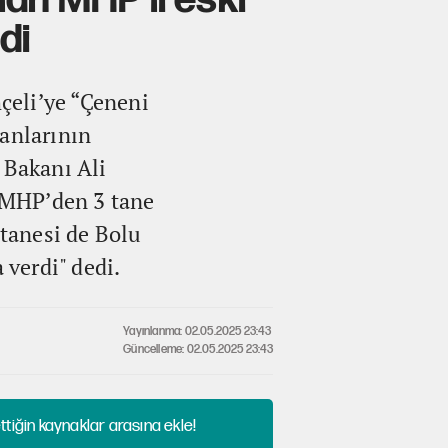
olan MHP'li eski
di
çeli’ye “Çeneni
kanlarının
 Bakanı Ali
a MHP’den 3 tane
r tanesi de Bolu
 verdi" dedi.
Yayınlanma: 02.05.2025 23:43
Güncelleme: 02.05.2025 23:43
tiğin kaynaklar arasına ekle!