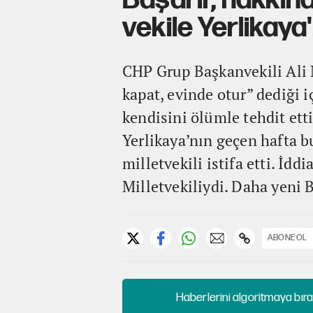
Başarır, hakkınd
vekile Yerlikaya
CHP Grup Başkanvekili Ali 
kapat, evinde otur” dediği i
kendisini ölümle tehdit ett
Yerlikaya’nın geçen hafta b
milletvekili istifa etti. İdd
Milletvekiliydi. Daha yeni B
ABONE OL
Haberlerini algoritmaya bıra