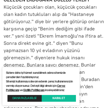
Küçücük çocukları olan, küçücük çocukları
olan kadın tutukluları alıp da "Hastaneye
götürüyoruz." diye bir yerlere götürüp onların
karşısına geçip "Benim dediğim gibi ifade
ver." yani özeti "Ekrem İmamoğlu'na iftira at.
Sonra direkt evine git." diyen "Bunu
yapmazsan 10 yıl evladının yüzünü
göremezsin." diyenlere hukuk insanı
denemez. Bunlara savcı denemez. Bunlar
iftiracılardır. Bunlara aman, el aman
Sizlere daha iyi hizmet sunabilmek adına sitemizde
çerezlerden faydalanıyoruz.
demeyeceğiz, teslim olmayacağız. Buradan
Sitemizi kullanmaya devam ederek çerez kullanımına izin
buradan Mersin'den buradan Mersin'den
vermiş oluyorsunuz. Detaylı bilgi almak için
Çerez
Politikasını
ve
Gizlilik Politikasını
inceleyebilirsiniz
Tayyip Erdoğan'a sesleniyorum: Sayın
DAHA FAZLA BİLGİ
KABUL ET
Erdoğan, eğer savcına güveniyorsan