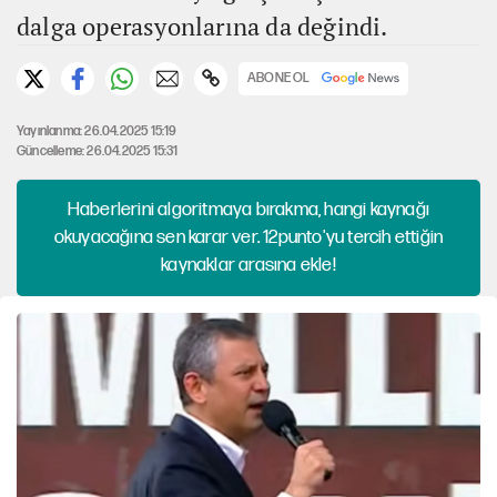
dalga operasyonlarına da değindi.
ABONE OL
Yayınlanma: 26.04.2025 15:19
Güncelleme: 26.04.2025 15:31
Haberlerini algoritmaya bırakma, hangi kaynağı
okuyacağına sen karar ver. 12punto'yu tercih ettiğin
kaynaklar arasına ekle!