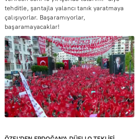
tehditle, şantajla yalancı tanık yaratmaya
çalışıyorlar. Başaramıyorlar,
başaramayacaklar!
ÖZEL'DEN ERDOĞAN'A DÜELLO TEKLİFİ