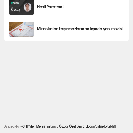
Nesil Yaratmak
Miras kalan taşınmazların satışında yeni model
Şort giyen genç kadına bastonla saldırı
Çerçeve yasa kabul edildi, Ümit Özdağ'dan
Güvenpark çağrısı
MHP'li vekil masaya yumruk vurdu, İYİ Partili
vekilin üzerine yürüdü!
30’dan fazla belediye başkanı AKP'ye geçiyor
Anasayfa
> CHP'den Mersin mitingi... Özgür Özel'den Erdoğan'a düello teklifi!