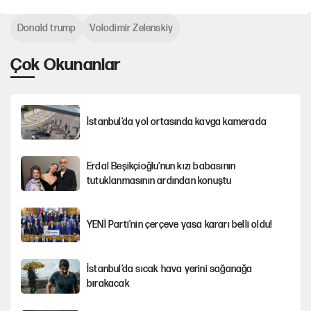
Donald trump
Volodimir Zelenskiy
Çok Okunanlar
İstanbul’da yol ortasında kavga kamerada
Erdal Beşikçioğlu'nun kızı babasının
tutuklanmasının ardından konuştu
YENİ Parti'nin çerçeve yasa kararı belli oldu!
İstanbul’da sıcak hava yerini sağanağa
bırakacak