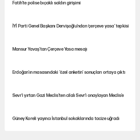
Fatih’te polise bıçaklı saldırı girişimi
İYİ Parti Genel Başkanı Dervişoğlu'ndan ‘çerçeve yasa’ tepkisi
Mansur Yavaş’tan Çerçeve Yasa mesajı
Erdoğan'ın masasındaki 'özel anketin' sonuçları ortaya çıktı
Sevr’i yırtan Gazi Meclis’ten cilalı Sevr’i onaylayan Meclis’e
Güney Koreli yayıncı İstanbul sokaklarında tacize uğradı