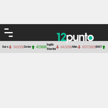
İngiliz
54,9556
47,5836
64,0298
6577,5826
Euro
Dolar
Altın
BIST
Sterlini