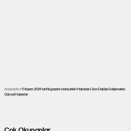
Gazeteler DEM Partili belediyelere kayyum
atanmasını nasıl gördü? Yandaş medyadan
Esenyurt Belediyesi hakkında 'FETÖ' iddiası
Anasayfa
> 5 Kasım 2024 tarihli gazete manşetleri Haberleri, Son Dakika Gelişmeleri,
Güncel Haberler
(5 Kasım 2024 tarihli gazete manşetleri)
Çok Okunanlar