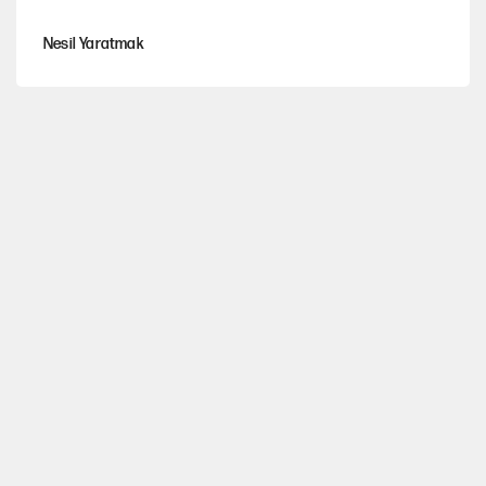
Nesil Yaratmak
Gazi Meclisin kara günü
Şort giyen genç kadına bastonla saldırı
Miras kalan taşınmazların satışında yeni model
Karadeniz’de dron saldırısına uğrayan NADEZHDA gemisi
Türkiye'ye geldi