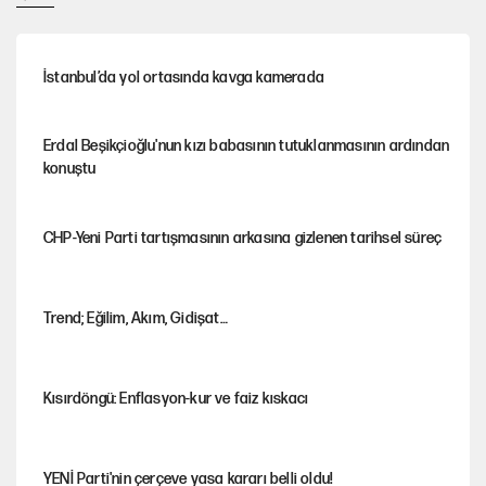
İstanbul’da yol ortasında kavga kamerada
Erdal Beşikçioğlu'nun kızı babasının tutuklanmasının ardından
konuştu
CHP-Yeni Parti tartışmasının arkasına gizlenen tarihsel süreç
Trend; Eğilim, Akım, Gidişat…
Kısırdöngü: Enflasyon-kur ve faiz kıskacı
YENİ Parti'nin çerçeve yasa kararı belli oldu!