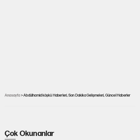
Koç Holding Abdülhamid'in köşkünü satın
Anasayfa
> Abdülhamid köşkü Haberleri, Son Dakika Gelişmeleri, Güncel Haberler
alıyor
Çok Okunanlar