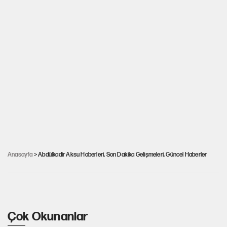
Meral Akşener'den kulisleri hareketlendiren
Anasayfa
> Abdülkadir Aksu Haberleri, Son Dakika Gelişmeleri, Güncel Haberler
buluşma! Mansur Yavaş'a rakip buldu...
Çok Okunanlar