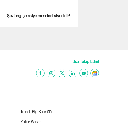
Şezlong, şemsiye meselesi siyasidir!
Mohamed Salah için Trabzon'da dev
karşılama
Gazeteler çerçeve yasayı nasıl
gördü?
Bizi Takip Edin!
Hayye ale’s-SALAH, Hayye ale’l-felâh
ABD ekonomisi ve NATO’nun işlevi
Trend - Bilgi Kapsülü
Kültür Sanat