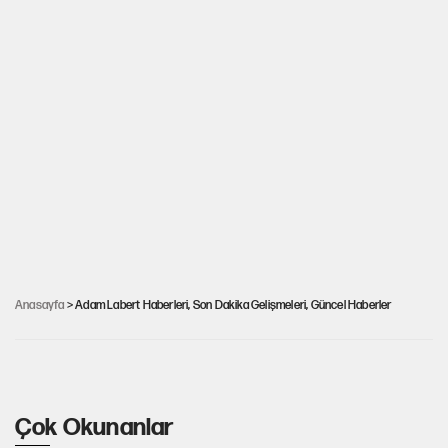
Anasayfa
> Adam Labert Haberleri, Son Dakika Gelişmeleri, Güncel Haberler
Queen'in müzik hakları rekor fiyata satıldı
Çok Okunanlar