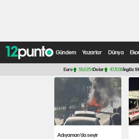
Adıyaman’da kayıp 
Gündem
Yazarlar
Dünya
Eko
Anasayfa
> Adıyaman Haberleri, Son Dakika Gelişmeler
Euro
55,0254
Dolar
47,7038
İngiliz S
Adıyaman’da seyir