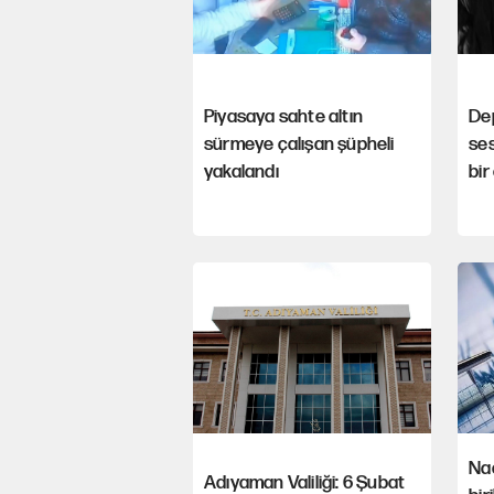
Piyasaya sahte altın
De
sürmeye çalışan şüpheli
ses
yakalandı
bir
Nac
Adıyaman Valiliği: 6 Şubat