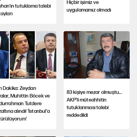
Hiçbir işimiz ve
han’ın tutuklama talebi
uygulamamız olmadı
ayları
n Dakika: Zeydan
83 kişiye mezar olmuştu...
alar, Muhittin Böcek ve
AKP'li müteahhitin
durrahman Tutdere
tutuklanması talebi
altına alındı! 'İstanbul'a
reddedildi
türülüyorum'