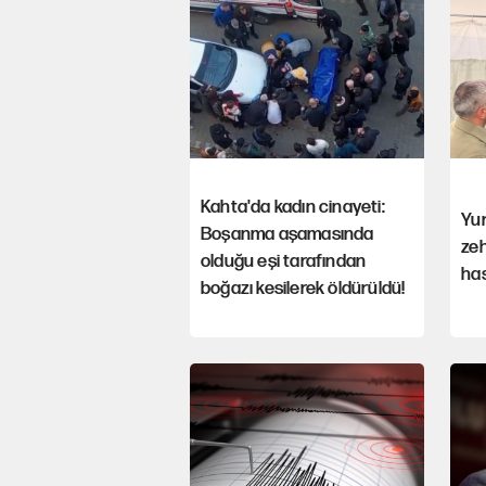
Kahta'da kadın cinayeti:
Yur
Boşanma aşamasında
ze
olduğu eşi tarafından
has
boğazı kesilerek öldürüldü!