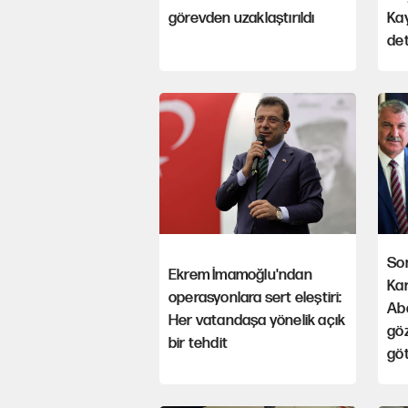
görevden uzaklaştırıldı
Kay
det
So
Ekrem İmamoğlu'ndan
Kar
operasyonlara sert eleştiri:
Ab
Her vatandaşa yönelik açık
göz
bir tehdit
gö