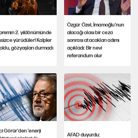
Özgür Özel, İmamoğlu'nun
premin 2. yıldönümünde
alacağı olası bir ceza
sizce yürüdüler! Kalpler
sonrası atacakları adımı
 oldu, gözyaşları durmadı
açıkladı: Bir nevi
referandum olur
i Görür'den 'enerji
AFAD duyurdu: