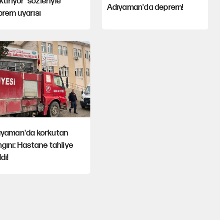
iktiriyor' sözleriyle
Adıyaman'da deprem!
rem uyarısı
ıyaman'da korkutan
gını: Hastane tahliye
ldi!