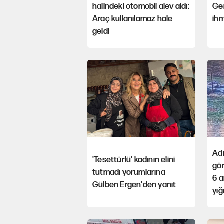
halindeki otomobil alev aldı:
Ge
Araç kullanılamaz hale
ihm
geldi
Ad
'Tesettürlü' kadının elini
gör
tutmadı yorumlarına
6 a
Gülben Ergen'den yanıt
yığı