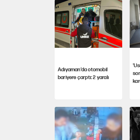
'Us
Adıyaman’da otomobil
so
bariyere çarptı: 2 yaralı
kar