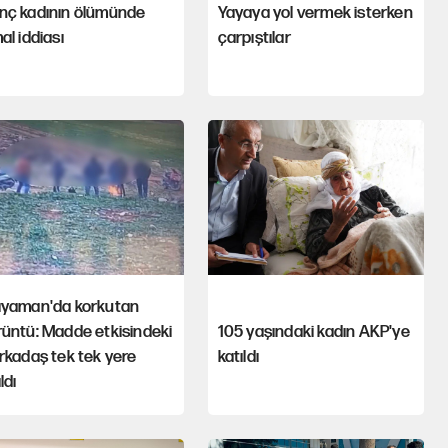
nç kadının ölümünde
Yayaya yol vermek isterken
al iddiası
çarpıştılar
ıyaman'da korkutan
üntü: Madde etkisindeki
105 yaşındaki kadın AKP'ye
rkadaş tek tek yere
katıldı
ldı