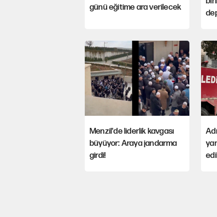
bir
günü eğitime ara verilecek
dep
Menzil'de liderlik kavgası
Ad
büyüyor: Araya jandarma
yan
girdi!
edi