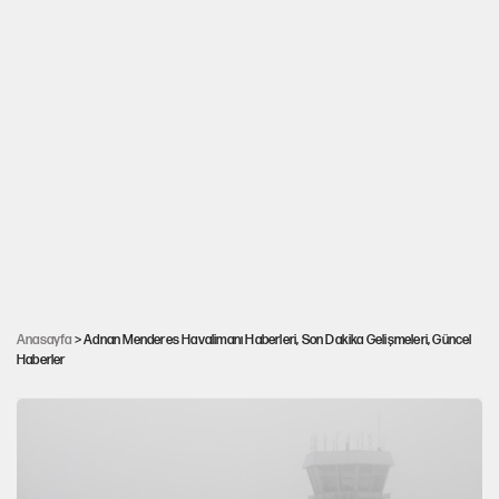
Adnan Menderes Havalimanı uçuşlara geçici
Anasayfa
> Adnan Menderes Havalimanı Haberleri, Son Dakika Gelişmeleri, Güncel
Haberler
olarak kapatıldı