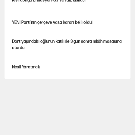
Kısırdöngü: Enflasyon-kur ve faiz kıskacı
YENİ Parti'nin çerçeve yasa kararı belli oldu!
Dört yaşındaki oğlunun katili ile 3 gün sonra nikâh masasına
oturdu
Nesil Yaratmak
Şort giyen genç kadına bastonla saldırı
Miras kalan taşınmazların satışında yeni model
MHP'li vekil masaya yumruk vurdu, İYİ Partili vekilin üzerine