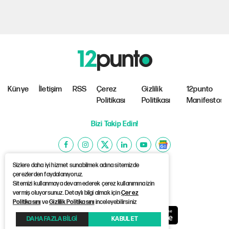
Künye
İletişim
RSS
Çerez
Gizlilik
12punto
Politikası
Politikası
Manifestosu
Bizi Takip Edin!
Sizlere daha iyi hizmet sunabilmek adına sitemizde
çerezlerden faydalanıyoruz.
Sitemizi kullanmaya devam ederek çerez kullanımına izin
©Copyright 2026 12punto
vermiş oluyorsunuz. Detaylı bilgi almak için
Çerez
Politikasını
ve
Gizlilik Politikasını
inceleyebilirsiniz
DAHA FAZLA BİLGİ
KABUL ET