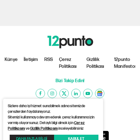
Künye
İletişim
RSS
Çerez
Gizlilik
12punto
Politikası
Politikası
Manifestosu
Bizi Takip Edin!
Sizlere daha iyi hizmet sunabilmek adına sitemizde
çerezlerden faydalanıyoruz.
Sitemizi kullanmaya devam ederek çerez kullanımına izin
©Copyright 2026 12punto
vermiş oluyorsunuz. Detaylı bilgi almak için
Çerez
Politikasını
ve
Gizlilik Politikasını
inceleyebilirsiniz
DAHA FAZLA BİLGİ
KABUL ET