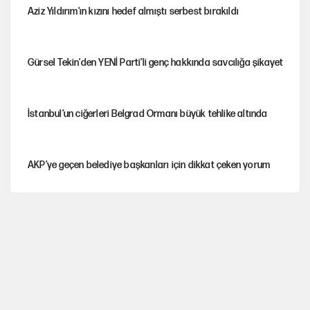
Aziz Yıldırım'ın kızını hedef almıştı serbest bırakıldı
Gürsel Tekin'den YENİ Parti’li genç hakkında savcılığa şikayet
İstanbul’un ciğerleri Belgrad Ormanı büyük tehlike altında
AKP’ye geçen belediye başkanları için dikkat çeken yorum
İtalya, askıya aldığı İspanya ile Schengen uygulaması için
tarih verdi
Salah’ın Trabzonspor alacakları için haciz süreci