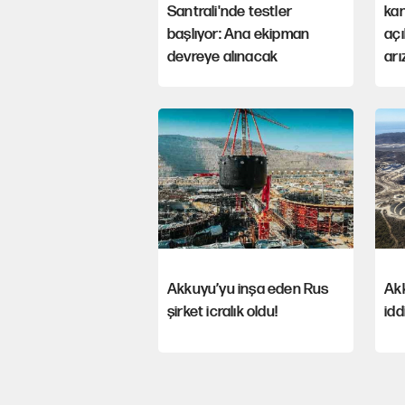
Santrali'nde testler
kan
başlıyor: Ana ekipman
açı
devreye alınacak
ar
Akkuyu’yu inşa eden Rus
Akk
şirket icralık oldu!
idd