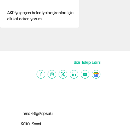
AKP’ye geçen belediye başkanları için
dikkat çeken yorum
İtalya, askıya aldığı İspanya ile
Schengen uygulaması için tarih verdi
Salah’ın Trabzonspor alacakları için
haciz süreci
Bizi Takip Edin!
Cem Gürdeniz'den 'Mekke Ortak
Savunma Anlaşması' için kritik uyarı
CHP-Yeni Parti tartışmasının arkasına
gizlenen tarihsel süreç
Trend - Bilgi Kapsülü
Kültür Sanat