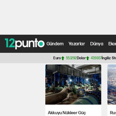
Rusya'dan dikkat çe
Satışı değerlendiriy
Gündem
Yazarlar
Dünya
Eko
Anasayfa
> Akkuyu Nükleer Santrali' Haberleri, Son Da
Euro
55,1292
Dolar
47,6937
İngiliz St
Akkuyu Nükleer Güç
Rus