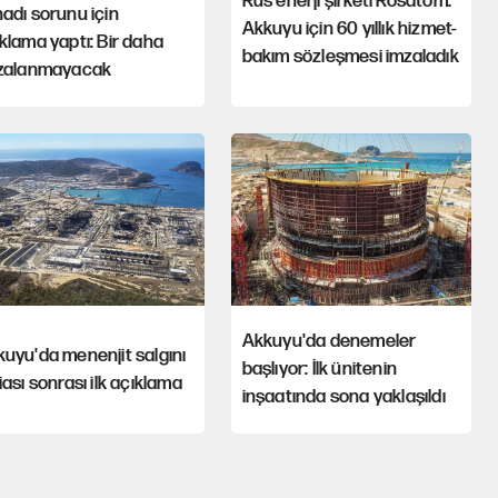
Rus enerji şirketi Rosatom:
adı sorunu için
Akkuyu için 60 yıllık hizmet-
klama yaptı: Bir daha
bakım sözleşmesi imzaladık
ızalanmayacak
Akkuyu'da denemeler
uyu'da menenjit salgını
başlıyor: İlk ünitenin
iası sonrası ilk açıklama
inşaatında sona yaklaşıldı