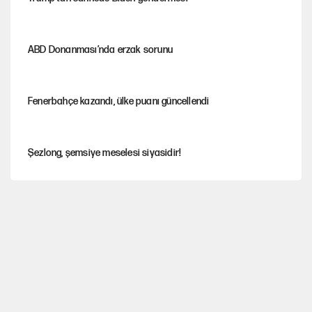
ABD Donanması’nda erzak sorunu
Fenerbahçe kazandı, ülke puanı güncellendi
Şezlong, şemsiye meselesi siyasidir!
Mohamed Salah için Trabzon'da dev karşılama
Gazeteler çerçeve yasayı nasıl gördü?
Hayye ale’s-SALAH, Hayye ale’l-felâh