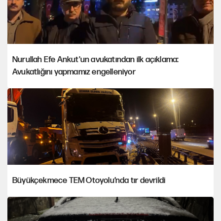
Nurullah Efe Ankut'un avukatından ilk açıklama:
Avukatlığını yapmamız engelleniyor
Büyükçekmece TEM Otoyolu’nda tır devrildi