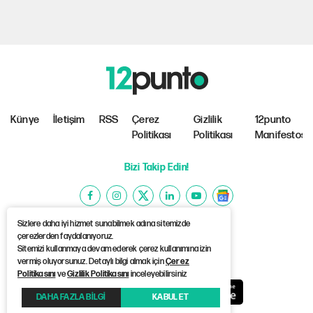
Künye
İletişim
RSS
Çerez
Gizlilik
12punto
Politikası
Politikası
Manifestosu
Bizi Takip Edin!
Sizlere daha iyi hizmet sunabilmek adına sitemizde
çerezlerden faydalanıyoruz.
Sitemizi kullanmaya devam ederek çerez kullanımına izin
©Copyright 2026 12punto
vermiş oluyorsunuz. Detaylı bilgi almak için
Çerez
Politikasını
ve
Gizlilik Politikasını
inceleyebilirsiniz
DAHA FAZLA BİLGİ
KABUL ET