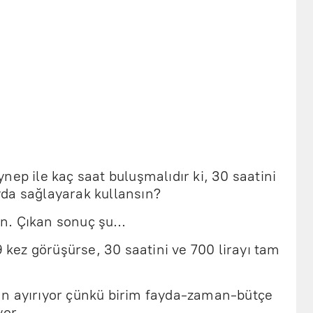
nep ile kaç saat buluşmalıdır ki, 30 saatini
yda sağlayarak kullansın?
un. Çıkan sonuç şu…
9 kez görüşürse, 30 saatini ve 700 lirayı tam
an ayırıyor çünkü birim fayda-zaman-bütçe
yor.