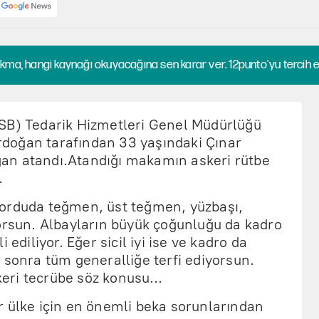
kma, hangi kaynağı okuyacağına sen karar ver. 12punto'yu tercih et
SB) Tedarik Hizmetleri Genel Müdürlüğü
doğan tarafından 33 yaşındaki Çınar
an atandı.Atandığı makamın askeri rütbe
…
 orduda teğmen, üst teğmen, yüzbaşı,
yorsun. Albayların büyük çoğunluğu da kadro
 ediliyor. Eğer sicil iyi ise ve kadro da
 sonra tüm generalliğe terfi ediyorsun.
askeri tecrübe söz konusu…
r ülke için en önemli beka sorunlarından