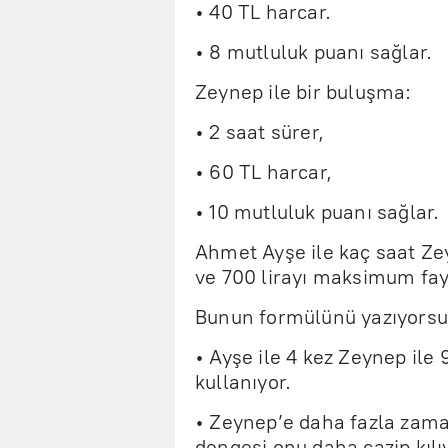
• 40 TL harcar.
• 8 mutluluk puanı sağlar.
Zeynep ile bir buluşma:
• 2 saat sürer,
• 60 TL harcar,
• 10 mutluluk puanı sağlar.
Ahmet Ayşe ile kaç saat Zey
ve 700 lirayı maksimum fa
Bunun formülünü yazıyors
• Ayşe ile 4 kez Zeynep ile 
kullanıyor.
• Zeynep’e daha fazla zam
dengesi onu daha cazip kılı