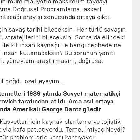
minimum maliyetle maksimum faydayı
. Ama Doğrusal Programlama, askeri
anılacağı arayışı sonucunda ortaya çıktı.
 için savaş tarihi bileceksin. Her türlü savaşın
, stratejilerini bileceksin. Sonra da elindeki
 ile kıt insan kaynağı ile hangi cephede ne
insan kullanacaksın? Bu sorunun yanıtı
i, yöneylem araştırmasını, doğrusal
ıl doğdu özetleyeyim…
emelleri 1939 yılında Sovyet matematikçi
vich tarafından atıldı. Ama asıl ortaya
sında Amerikalı George Dantzig’ledir
uvvetleri için kaynak planlama ve lojistik
yla kafa patlatıyordu. Temel İhtiyaç Neydi?
tür problemlerle karşı karşıyaydı: