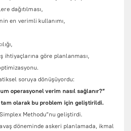
elere dağıtılması,
nin en verimli kullanımı,
ılığı,
aş ihtiyaçlarına göre planlanması,
 optimizasyonu.
atiksel soruya dönüşüyordu:
mum operasyonel verim nasıl sağlanır?”
am olarak bu problem için geliştirildi.
“Simplex Methodu”nu geliştirdi.
Savaş döneminde askeri planlamada, ikmal