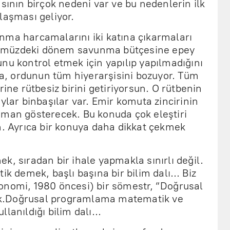
sının birçok nedeni var ve bu nedenlerin ilk
laşması geliyor.
nma harcamalarını iki katına çıkarmaları
 önümüzdeki dönem savunma bütçesine epey
nu kontrol etmek için yapılıp yapılmadığını
, ordunun tüm hiyerarşisini bozuyor. Tüm
rine rütbesiz birini getiriyorsun. O rütbenin
ylar binbaşılar var. Emir komuta zincirinin
aman gösterecek. Bu konuda çok eleştiri
m. Ayrıca bir konuya daha dikkat çekmek
k, sıradan bir ihale yapmakla sınırlı değil.
tik demek, başlı başına bir bilim dalı… Biz
onomi, 1980 öncesi) bir sömestr, “Doğrusal
k.Doğrusal programlama matematik ve
kullanıldığı bilim dalı…