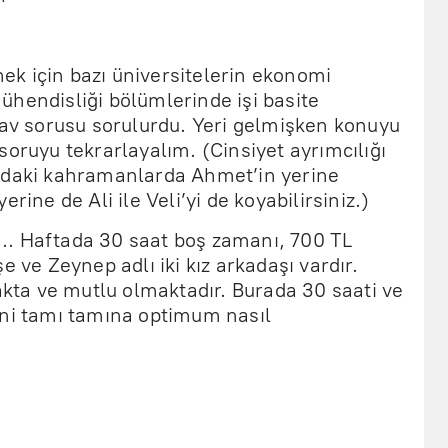
k için bazı üniversitelerin ekonomi
ühendisliği bölümlerinde işi basite
nav sorusu sorulurdu. Yeri gelmişken konuyu
soruyu tekrarlayalım. (Cinsiyet ayrımcılığı
udaki kahramanlarda Ahmet’in yerine
rine de Ali ile Veli’yi de koyabilirsiniz.)
i… Haftada 30 saat boş zamanı, 700 TL
e ve Zeynep adlı iki kız arkadaşı vardır.
makta ve mutlu olmaktadır. Burada 30 saati ve
ini tamı tamına optimum nasıl