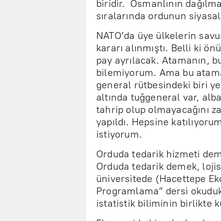
biridir. Osmanlının dağılma
sıralarında ordunun siyasal
NATO’da üye ülkelerin savu
kararı alınmıştı. Belli ki
pay ayrılacak. Atamanın, bu
bilemiyorum. Ama bu atama
general rütbesindeki biri ye
altında tuğgeneral var, alba
tahrip olup olmayacağını z
yapıldı. Hepsine katılıyoru
istiyorum.
Orduda tedarik hizmeti deme
Orduda tedarik demek, lojis
üniversitede (Hacettepe Ek
Programlama” dersi okudu
istatistik biliminin birlikte 