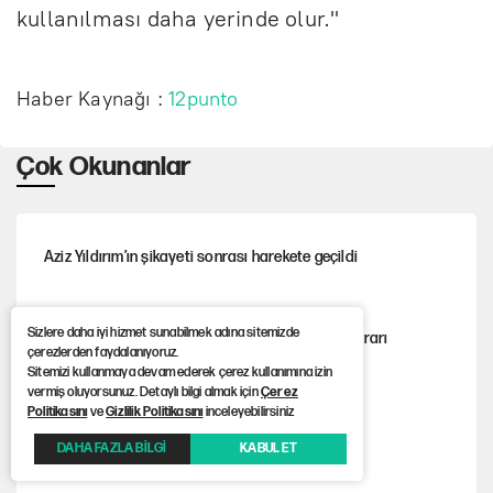
kullanılması daha yerinde olur."
Haber Kaynağı :
12punto
Çok Okunanlar
Aziz Yıldırım’ın şikayeti sonrası harekete geçildi
Sizlere daha iyi hizmet sunabilmek adına sitemizde
Avcılar Belediye Başkanı Çaykara için tahliye kararı
çerezlerden faydalanıyoruz.
Sitemizi kullanmaya devam ederek çerez kullanımına izin
vermiş oluyorsunuz. Detaylı bilgi almak için
Çerez
Politikasını
ve
Gizlilik Politikasını
inceleyebilirsiniz
Trump’tan sahnede Biden göndermesi
DAHA FAZLA BİLGİ
KABUL ET