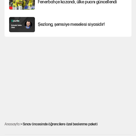
Fenerbahçe kazandı, ülke puanı güncellendi
Şezlong, şemsiye meselesi siyasidir!
Gazeteler çerçeve yasayı nasıl gördü?
Hayye ale’s-SALAH, Hayye ale’l-felâh
ABD ekonomisi ve NATO’nun işlevi
Ağustos ayında emekli promosyonları
güncellendi
Anasayfa
> Sınav öncesinde öğrencilere özel beslenme paketi