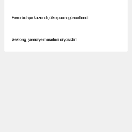
Fenerbahçe kazandı, ülke puanı güncellendi
Şezlong, şemsiye meselesi siyasidir!
Gazeteler çerçeve yasayı nasıl gördü?
Hayye ale’s-SALAH, Hayye ale’l-felâh
ABD ekonomisi ve NATO’nun işlevi
Ağustos ayında emekli promosyonları güncellendi