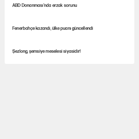
ABD Donanması’nda erzak sorunu
Fenerbahçe kazandı, ülke puanı güncellendi
Şezlong, şemsiye meselesi siyasidir!
Gazeteler çerçeve yasayı nasıl gördü?
Hayye ale’s-SALAH, Hayye ale’l-felâh
ABD ekonomisi ve NATO’nun işlevi