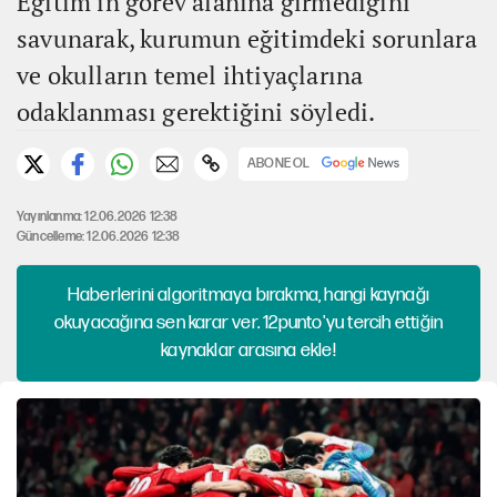
Eğitim'in görev alanına girmediğini
savunarak, kurumun eğitimdeki sorunlara
ve okulların temel ihtiyaçlarına
odaklanması gerektiğini söyledi.
ABONE OL
Yayınlanma: 12.06.2026 12:38
Güncelleme: 12.06.2026 12:38
Haberlerini algoritmaya bırakma, hangi kaynağı
okuyacağına sen karar ver. 12punto'yu tercih ettiğin
kaynaklar arasına ekle!