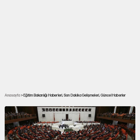
Özel İtalyan Lisesi Müdürü Türkiye’den apar
Anasayfa
> Eğitim Bakanlığı Haberleri, Son Dakika Gelişmeleri, Güncel Haberler
topar gönderildi: 12punto belgeye erişti