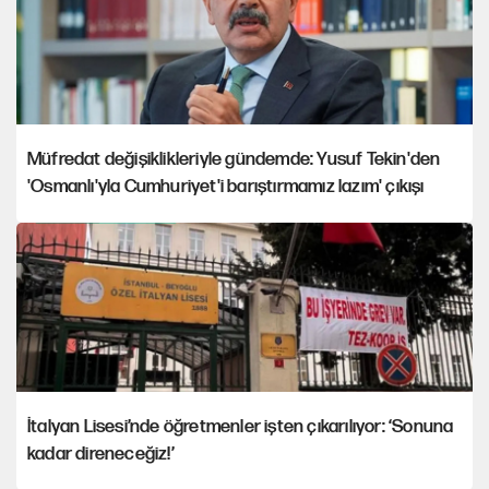
Müfredat değişiklikleriyle gündemde: Yusuf Tekin'den
'Osmanlı'yla Cumhuriyet'i barıştırmamız lazım' çıkışı
İtalyan Lisesi’nde öğretmenler işten çıkarılıyor: ‘Sonuna
kadar direneceğiz!’