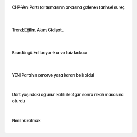
CHP-Yeni Parti tartışmasının arkasına gizlenen tarihsel süreç
Trend; Eğilim, Akım, Gidişat…
Kısırdöngü: Enflasyon-kur ve faiz kıskacı
YENİ Parti'nin çerçeve yasa kararı belli oldu!
Dört yaşındaki oğlunun katili ile 3 gün sonra nikâh masasına
oturdu
Nesil Yaratmak