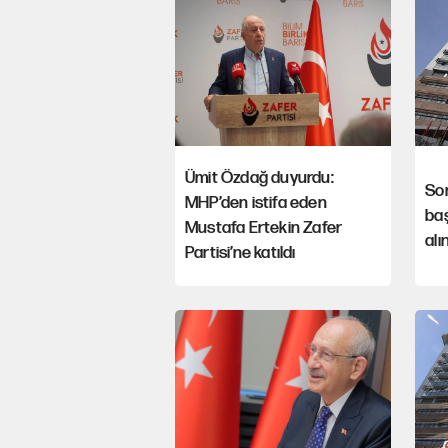
Ümit Özdağ duyurdu:
Son
MHP’den istifa eden
ba
Mustafa Ertekin Zafer
alı
Partisi’ne katıldı