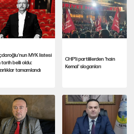
ıçdaroğlu'nun MYK listesi
CHP'li partililerden 'hain
n tarih belli oldu:
Kemal' sloganları
ırlıklar tamamlandı