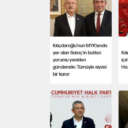
Kılıçdaroğlu’nun MYK’sında
yer alan Saraç'ın butlan
Kıl
yorumu yeniden
içi
gündemde: Tümüyle siyasi
Haz
bir karar