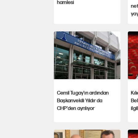
hamlesi
net
yay
Cemil Tugay'ın ardından
Kıl
Başkanvekili Yıldır da
Bel
CHP'den ayrılıyor
ilg