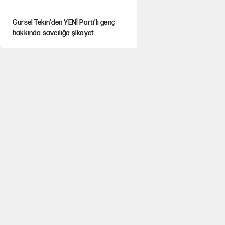
Gürsel Tekin'den YENİ Parti’li genç
hakkında savcılığa şikayet
Yeni Parti'ye eski program: Ey Kemal
Derviş, geldinse vur!
Görünen bütçe, bütçe dışı riskler ve
hazineyi bekleyen yük
AKP’ye geçen belediye başkanları için
dikkat çeken yorum
İsrail’in Kürt planı