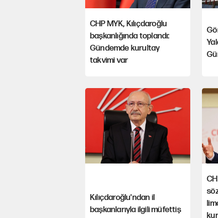
CHP MYK, Kılıçdaroğlu
Gör
başkanlığında toplandı:
Yal
Gündemde kurultay
Gü
takvimi var
CH
söz
Kılıçdaroğlu'ndan il
lim
başkanlarıyla ilgili müfettiş
kur