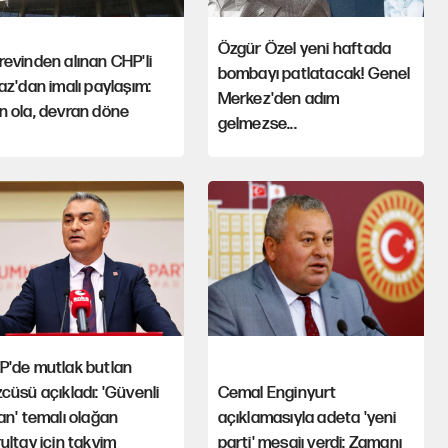
Özgür Özel yeni haftada
evinden alınan CHP'li
bombayı patlatacak! Genel
az'dan imalı paylaşım:
Merkez'den adım
n ola, devran döne
gelmezse...
P'de mutlak butlan
cüsü açıkladı: 'Güvenli
Cemal Enginyurt
an' temalı olağan
açıklamasıyla adeta 'yeni
ultay için takvim
parti' mesajı verdi: Zamanı