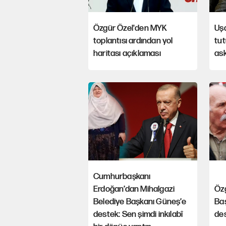
Özgür Özel'den MYK
Uş
toplantısı ardından yol
tut
haritası açıklaması
ask
Cumhurbaşkanı
Erdoğan’dan Mihalgazi
Öz
Belediye Başkanı Güneş’e
Baş
destek: Sen şimdi inkılabî
de