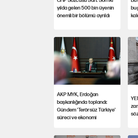
CHP Sözcüsü Sarı: Son iki
Bu
yılda gelen 500 bin üyenin
bu
önemli bir bölümü ayrıldı
kal
AKP MYK, Erdoğan
YEN
başkanlığında toplandı:
za
Gündem 'Terörsüz Türkiye'
söz
süreci ve ekonomi