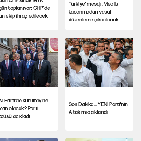
tlan CHP’sinde MYK
Türkiye’ mesajı: Meclis
gün toplanıyor: CHP'de
kapanmadan yasal
an ekip ihraç edilecek
düzenleme çıkarılacak
İ Parti’de kurultay ne
Son Dakika... YENİ Parti'nin
man olacak? Parti
A takımı açıklandı
cüsü açıkladı