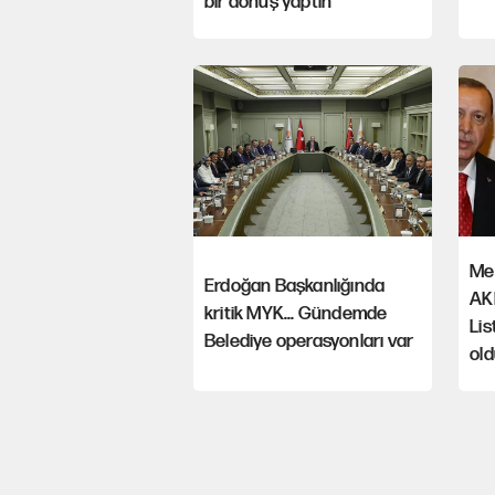
bir dönüş yaptın
Mes
Erdoğan Başkanlığında
AK
kritik MYK... Gündemde
Lis
Belediye operasyonları var
ol