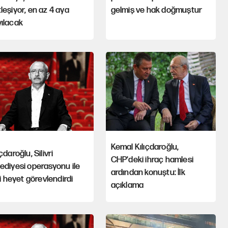
leşiyor, en az 4 aya
gelmiş ve hak doğmuştur
ılacak
Kemal Kılıçdaroğlu,
ıçdaroğlu, Silivri
CHP'deki ihraç hamlesi
ediyesi operasyonu ile
ardından konuştu: İlk
ili heyet görevlendirdi
açıklama