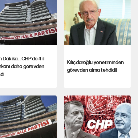
 Dakika... CHP’de 4 il
Kılıçdaroğlu yönetiminden
şkanı daha görevden
görevden alma tehdidi!
ndı