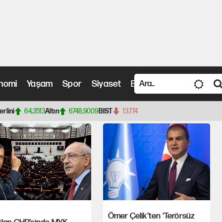
i ve MYK rahatsızlığı: Teşkilatlar
nomi
Yaşam
Spor
Siyaset
Bilim ve Teknoloji
Vide
ncel Haberler
erlini
64,3513
Altın
6748,9009
BIST
13.774
Ömer Çelik’ten ‘Terörsüz