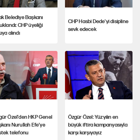
ak Belediye Başkanı
CHP Hasbi Dede'yi disipline
uklandı: CHP üyeliği
sevk edecek
ıya alındı
gür Özel'den HKP Genel
Özgür Özel: Yüzyılın en
kanı Nurullah Efe'ye
büyük iftira kampanyasıyla
stek telefonu
karşı karşıyayız