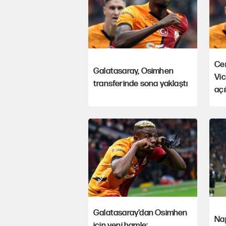
Ce
Galatasaray, Osimhen
Vic
transferinde sona yaklaştı
açı
Galatasaray’dan Osimhen
Na
için yeni hamle: