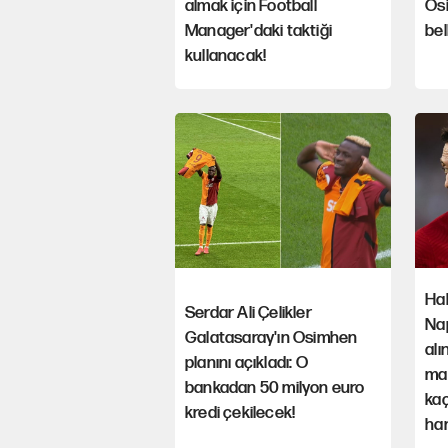
almak için Football
Osi
Manager'daki taktiği
bel
kullanacak!
Hak
Serdar Ali Çelikler
Na
Galatasaray'ın Osimhen
alı
planını açıkladı: O
ma
bankadan 50 milyon euro
kaç
kredi çekilecek!
ha