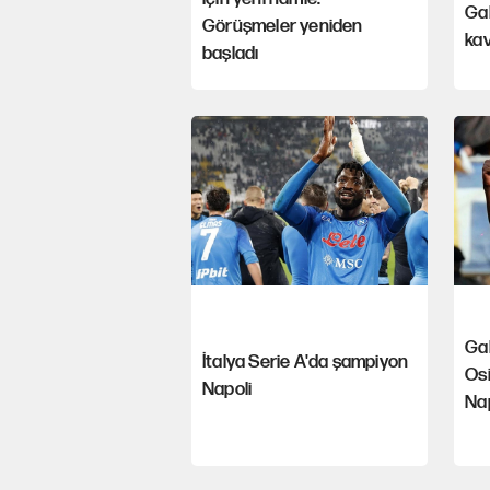
Ga
Görüşmeler yeniden
ka
başladı
Ga
İtalya Serie A'da şampiyon
Os
Napoli
Nap