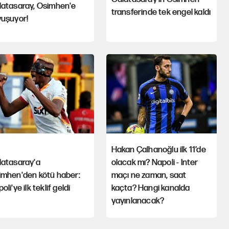
latasaray, Osimhen'e
transferinde tek engel kaldı
vuşuyor!
Hakan Çalhanoğlu ilk 11’de
latasaray'a
olacak mı? Napoli - Inter
imhen'den kötü haber:
maçı ne zaman, saat
oli'ye ilk teklif geldi
kaçta? Hangi kanalda
yayınlanacak?