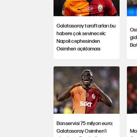
Galatasaray taraftarları bu
Osi
habere çok sevinecek:
gid
Napoli cephesinden
Bat
Osimhen açıklaması
Bonservisi 75 milyon euro:
Galatasaray Osimhen'i
Ma