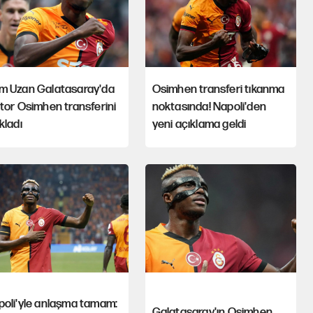
m Uzan Galatasaray'da
Osimhen transferi tıkanma
tor Osimhen transferini
noktasında! Napoli'den
kladı
yeni açıklama geldi
poli'yle anlaşma tamam:
Galatasaray'ın Osimhen