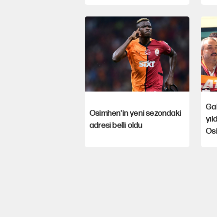
Gal
Osimhen'in yeni sezondaki
yıl
adresi belli oldu
Osi