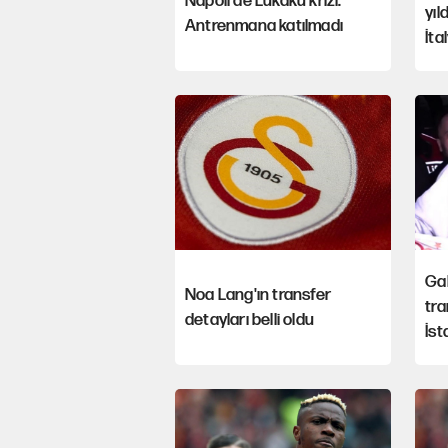
Napoli'de Lukaku krizi:
yıl
Antrenmana katılmadı
İta
Gal
Noa Lang'ın transfer
tra
detayları belli oldu
İst