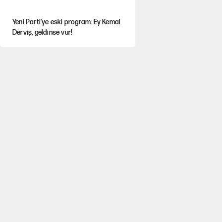
Yeni Parti'ye eski program: Ey Kemal
Derviş, geldinse vur!
Görünen bütçe, bütçe dışı riskler ve
hazineyi bekleyen yük
İsrail’in Kürt planı
Sahibinden satılık pasaport
Fatih Altaylı’dan Erdal Beşikçioğlu’na
uyuşturucu testi tepkisi