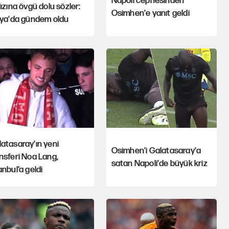
Napoli cephesinden
dızına övgü dolu sözler:
Osimhen'e yanıt geldi
lya'da gündem oldu
atasaray'ın yeni
Osimhen'i Galatasaray'a
nsferi Noa Lang,
satan Napoli'de büyük kriz
anbul’a geldi