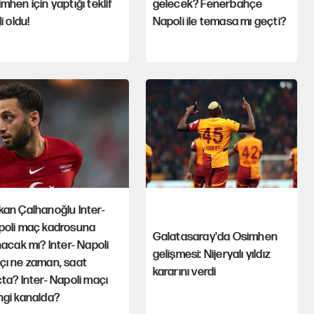
mhen için yaptığı teklif
gelecek? Fenerbahçe
li oldu!
Napoli ile temasa mı geçti?
an Çalhanoğlu Inter-
poli maç kadrosuna
Galatasaray'da Osimhen
nacak mı? Inter- Napoli
gelişmesi: Nijeryalı yıldız
çı ne zaman, saat
kararını verdi
ta? Inter- Napoli maçı
ngi kanalda?