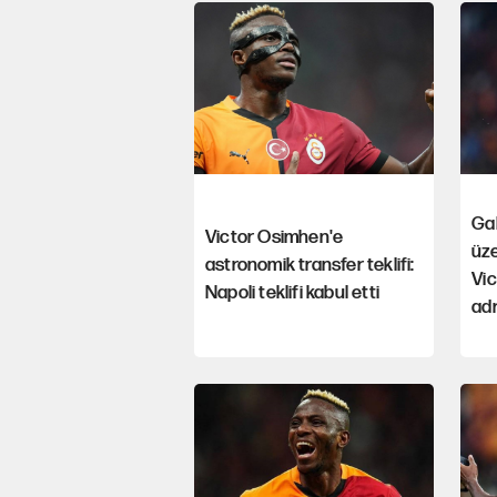
Gal
Victor Osimhen'e
üze
astronomik transfer teklifi:
Vic
Napoli teklifi kabul etti
adr