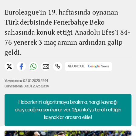
Euroleague'in 19. haftasında oynanan
Türk derbisinde Fenerbahçe Beko
sahasında konuk ettiği Anadolu Efes'i 84-
76 yenerek 3 maç aranın ardından galip
geldi.
ABONE OL
Yayınlanma: 03.01.2025 23:14
Güncelleme: 03.01.2025 23:14
Haberlerini algoritmaya bırakma, hangi kaynağı
okuyacağına sen karar ver. 12punto'yu tercih ettiğin
kaynaklar arasına ekle!