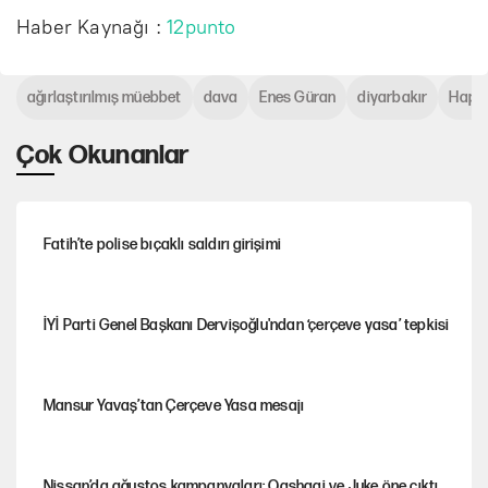
Haber Kaynağı :
12punto
ağırlaştırılmış müebbet
dava
Enes Güran
diyarbakır
Hapis
Çok Okunanlar
Fatih’te polise bıçaklı saldırı girişimi
İYİ Parti Genel Başkanı Dervişoğlu'ndan ‘çerçeve yasa’ tepkisi
Mansur Yavaş’tan Çerçeve Yasa mesajı
Nissan’da ağustos kampanyaları: Qashqai ve Juke öne çıktı