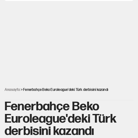
Togg’da Ağustos fiyatları ve kredi seçenekleri
PKK Yasası 15 Ağustos’a mı yetiştirilecek?!
YENİ Parti'de 'çerçeve yasa' çatlağı
Kılıçdaroğlu’ndan çerçeve yasa mesajı
Anasayfa
> Fenerbahçe Beko Euroleague'deki Türk derbisini kazandı
Fenerbahçe Beko
Euroleague'deki Türk
derbisini kazandı