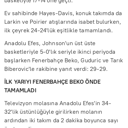
basketiyle 17-14 öne geçti.
Ev sahibinde Hayes-Davis, konuk takımda da
Larkin ve Poirier atışlarında isabet bulurken,
ilk çeyrek 24-24'lük eşitlikle tamamlandı.
Anadolu Efes, Johnson'un üst üste
basketleriyle 5-0'lık seriyle ikinci periyoda
başlarken Fenerbahçe Beko, Guduric ve Tarık
Biberovic'le rakibine yanıt verdi: 29-29.
İLK YARIYI FENERBAHÇE BEKO ÖNDE
TAMAMLADI
Televizyon molasına Anadolu Efes'in 34-
32'lik üstünlüğüyle girilirken molanın
ardından iki takım da 2 dakika boyunca sayı