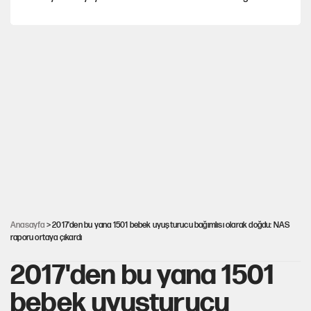
Togg’da Ağustos fiyatları ve kredi seçenekleri
PKK Yasası 15 Ağustos’a mı yetiştirilecek?!
YENİ Parti'de 'çerçeve yasa' çatlağı
Kılıçdaroğlu’ndan çerçeve yasa mesajı
Anasayfa
> 2017'den bu yana 1501 bebek uyuşturucu bağımlısı olarak doğdu: NAS
raporu ortaya çıkardı
2017'den bu yana 1501
bebek uyuşturucu