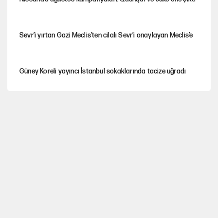
Sevr’i yırtan Gazi Meclis’ten cilalı Sevr’i onaylayan Meclis’e
Güney Koreli yayıncı İstanbul sokaklarında tacize uğradı
Togg’da Ağustos fiyatları ve kredi seçenekleri
PKK Yasası 15 Ağustos’a mı yetiştirilecek?!
YENİ Parti'de 'çerçeve yasa' çatlağı
Kılıçdaroğlu’ndan çerçeve yasa mesajı