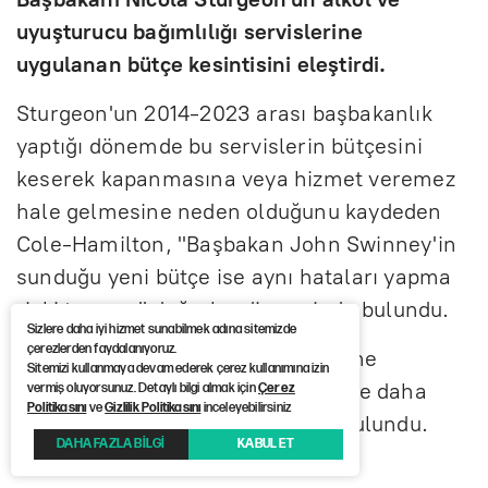
uyuşturucu bağımlılığı servislerine
uygulanan bütçe kesintisini eleştirdi.
Sturgeon'un 2014-2023 arası başbakanlık
yaptığı dönemde bu servislerin bütçesini
keserek kapanmasına veya hizmet veremez
hale gelmesine neden olduğunu kaydeden
Cole-Hamilton, "Başbakan John Swinney'in
sunduğu yeni bütçe ise aynı hataları yapma
riski taşıyor." değerlendirmesinde bulundu.
Sizlere daha iyi hizmet sunabilmek adına sitemizde
çerezlerden faydalanıyoruz.
Cole-Hamilton, İskoçya hükümetine
Sitemizi kullanmaya devam ederek çerez kullanımına izin
bağımlılıkla mücadele hizmetlerine daha
vermiş oluyorsunuz. Detaylı bilgi almak için
Çerez
Politikasını
ve
Gizlilik Politikasını
inceleyebilirsiniz
fazla destek vermesi çağrısında bulundu.
DAHA FAZLA BİLGİ
KABUL ET