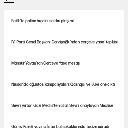
Fatih’te polise bıçaklı saldırı girişimi
İYİ Parti Genel Başkanı Dervişoğlu'ndan ‘çerçeve yasa’ tepkisi
Mansur Yavaş’tan Çerçeve Yasa mesajı
Nissan’da ağustos kampanyaları: Qashqai ve Juke öne çıktı
Sevr’i yırtan Gazi Meclis’ten cilalı Sevr’i onaylayan Meclis’e
Güney Koreli yayıncı İstanbul sokaklarında tacize uğradı