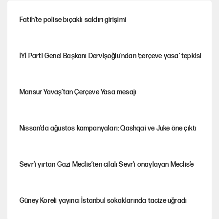
Fatih’te polise bıçaklı saldırı girişimi
İYİ Parti Genel Başkanı Dervişoğlu'ndan ‘çerçeve yasa’ tepkisi
Mansur Yavaş’tan Çerçeve Yasa mesajı
Nissan’da ağustos kampanyaları: Qashqai ve Juke öne çıktı
Sevr’i yırtan Gazi Meclis’ten cilalı Sevr’i onaylayan Meclis’e
Güney Koreli yayıncı İstanbul sokaklarında tacize uğradı